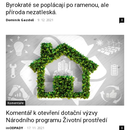
Byrokraté se poplácají po ramenou, ale
příroda nezatleská.
Dominik Gazdoš
-
9. 12. 2021
0
Komentáře
Komentář k otevření dotační výzvy
Národního programu Životní prostředí
inODPADY
-
17. 11. 2021
0