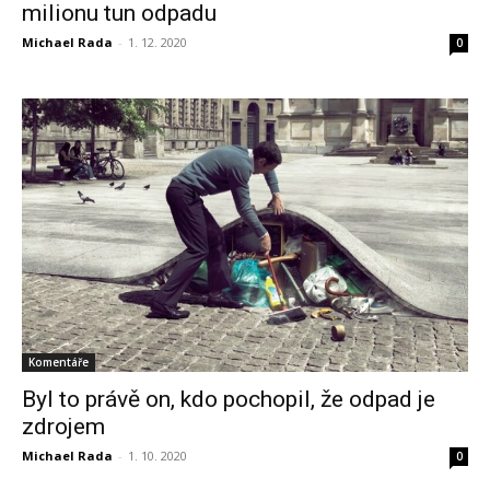
milionu tun odpadu
Michael Rada
-
1. 12. 2020
0
Komentáře
Byl to právě on, kdo pochopil, že odpad je
zdrojem
Michael Rada
-
1. 10. 2020
0