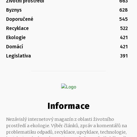
Životní prostředí
663
Byznys
628
Doporučené
545
Recyklace
522
Ekologie
421
Domácí
421
Legislativa
391
Informace
Nezávislý internetový magazín z oblasti životního
prostředí a ekologie. Výběr článků, zpráv a komentářů na
problematiku odpadů, recyklace, upcyklace, technologie,