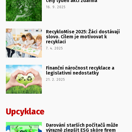
celý týden akcí zdarma
16. 9. 2025
RecykloMise 2025: Žáci dostávají
slovo. Cílem je motivovat k
recyklaci
7. 4. 2025
Finanční náročnost recyklace a
legislativní nedostatky
21. 2. 2025
Upcyklace
Darování starších počítačů může
výrazně zlepšit ESG skóre firem