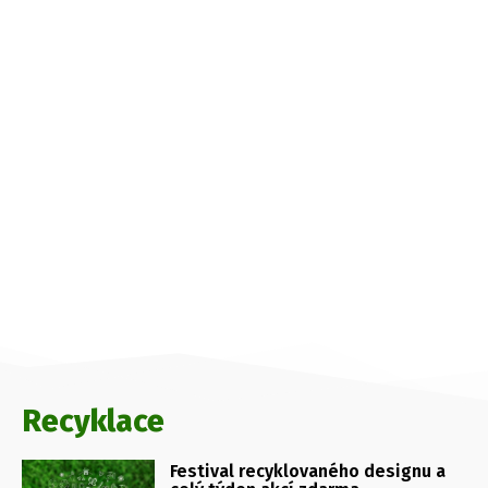
Recyklace
Festival recyklovaného designu a