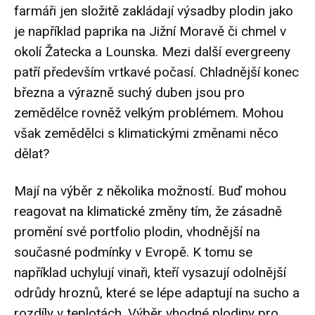
farmáři jen složitě zakládají výsadby plodin jako
je například paprika na Jižní Moravě či chmel v
okolí Žatecka a Lounska. Mezi další evergreeny
patří především vrtkavé počasí. Chladnější konec
března a výrazně suchý duben jsou pro
zemědělce rovněž velkým problémem. Mohou
však zemědělci s klimatickými změnami něco
dělat?
Mají na výběr z několika možností. Buď mohou
reagovat na klimatické změny tím, že zásadně
promění své portfolio plodin, vhodnější na
současné podmínky v Evropě. K tomu se
například uchylují vinaři, kteří vysazují odolnější
odrůdy hroznů, které se lépe adaptují na sucho a
rozdíly v teplotách. Výběr vhodné plodiny pro