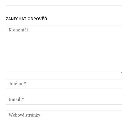
ZANECHAT ODPOVĚĎ
Komentář:
Jm
Ema
We
str