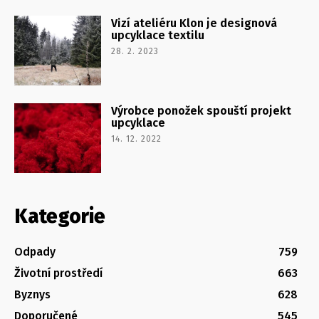
Vizí ateliéru Klon je designová
upcyklace textilu
28. 2. 2023
Výrobce ponožek spouští projekt
upcyklace
14. 12. 2022
Kategorie
Odpady
759
Životní prostředí
663
Byznys
628
Doporučené
545