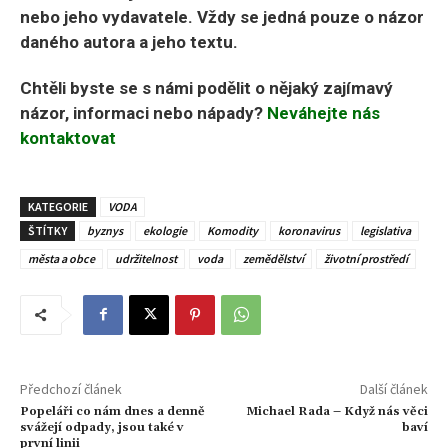
nebo jeho vydavatele. Vždy se jedná pouze o názor
daného autora a jeho textu.
Chtěli byste se s námi podělit o nějaký zajímavý
názor, informaci nebo nápady?
Neváhejte nás
kontaktovat
KATEGORIE
VODA
ŠTÍTKY
byznys
ekologie
Komodity
koronavirus
legislativa
města a obce
udržitelnost
voda
zemědělství
životní prostředí
Předchozí článek
Další článek
Popeláři co nám dnes a denně
Michael Rada – Když nás věci
svážejí odpady, jsou také v
baví
první linii