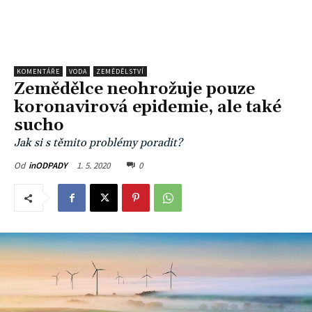
KOMENTÁŘE
VODA
ZEMĚDĚLSTVÍ
Zemědělce neohrožuje pouze
koronavirová epidemie, ale také
sucho
Jak si s těmito problémy poradit?
1. 5. 2020
0
Od
inODPADY