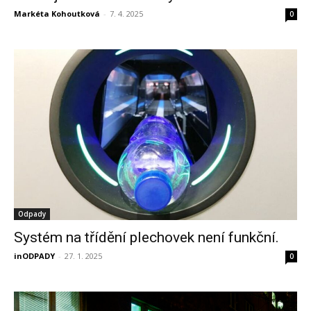
Markéta Kohoutková
-
7. 4. 2025
0
Odpady
Systém na třídění plechovek není funkční.
inODPADY
-
27. 1. 2025
0