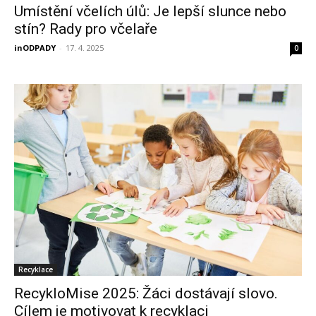
Umístění včelích úlů: Je lepší slunce nebo
stín? Rady pro včelaře
inODPADY
-
17. 4. 2025
0
Recyklace
RecykloMise 2025: Žáci dostávají slovo.
Cílem je motivovat k recyklaci