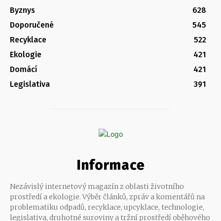
Byznys
628
Doporučené
545
Recyklace
522
Ekologie
421
Domácí
421
Legislativa
391
Informace
Nezávislý internetový magazín z oblasti životního
prostředí a ekologie. Výběr článků, zpráv a komentářů na
problematiku odpadů, recyklace, upcyklace, technologie,
legislativa, druhotné suroviny a tržní prostředí oběhového