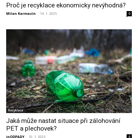
Proč je recyklace ekonomicky nevýhodná?
Milan Karmazín
-
14. 1. 2025
0
Recyklace
Jaká může nastat situace při zálohování
PET a plechovek?
inODPADY
-
10. 1. 2025
0