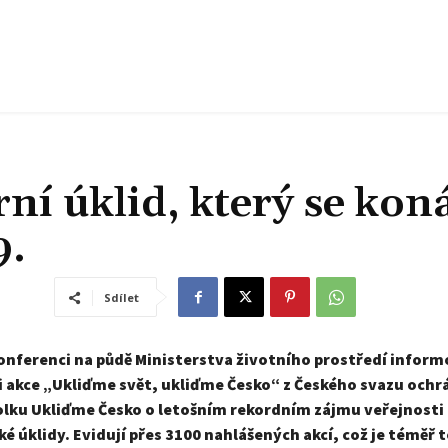
ní úklid, který se kon
9.
Sdílet
onferenci na půdě Ministerstva životního prostředí inform
i akce „Ukliďme svět, ukliďme Česko“ z Českého svazu ochr
olku Ukliďme Česko o letošním rekordním zájmu veřejnosti
é úklidy. Evidují přes 3100 nahlášených akcí, což je téměř t