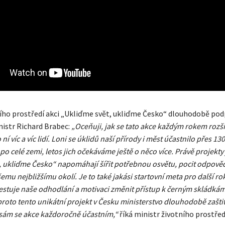
ího prostředí akci „Ukliďme svět, ukliďme Česko“ dlouhodobě podp
nistr Richard Brabec:
„Oceňuji, jak se tato akce každým rokem rozši
ní víc a víc lidí. Loni se úklidů naší přírody i měst účastnilo přes 130 
o celé zemi, letos jich očekáváme ještě o něco více. Právě projekty 
, ukliďme Česko“ napomáhají šířit potřebnou osvětu, pocit odpověd
šemu nejbližšímu okolí. Je to také jakási startovní meta pro další ro
testuje naše odhodlání a motivaci změnit přístup k černým skládká
roto tento unikátní projekt v Česku ministerstvo dlouhodobě zaštiť
á sám se akce každoročně účastním,“
říká ministr životního prostřed