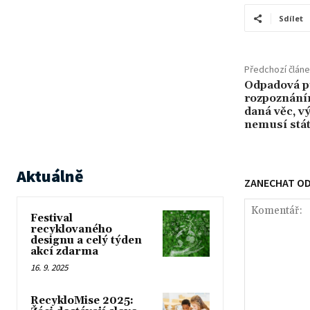
Sdílet
Předchozí člán
Odpadová p
rozpoznáním
daná věc, v
nemusí stá
Aktuálně
ZANECHAT O
Festival
recyklovaného
designu a celý týden
akcí zdarma
16. 9. 2025
RecykloMise 2025: