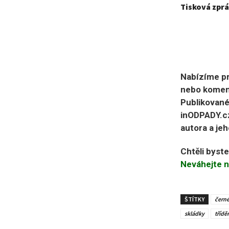
Tisková zprá
Nabízíme pr
nebo koment
Publikované
inODPADY.cz
autora a jeh
Chtěli byst
Neváhejte n
ŠTÍTKY
černé
skládky
třídě