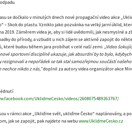
 odpadu.
su se dočkalo v minulých dnech nové propagační video akce „Ukli
 – Skok do plastu. Vzniklo jako pozvánka na velký jarní úklid, kter
a 2019. Záměrem videa je, aby si lidé uvědomili, jak nesmyslné a z
dky do přírody, a vzbudit u nich zájem se aktivně zapojit do někte
ů, které budou během jara probíhat v celé naší zemi.
„Video šokují
ové sportovní disciplíně ukazuje, jak absurdní by to bylo, kdybyc
y rezignovali a nepořádek se tak stal samozřejmou součástí našeho 
e nechce nikdo z nás,”
doplnil za autory videa organizátor akce Mir
lédnutí
ww.facebook.com/UklidmeCesko/videos/2608075489263767/
 jsou v rámci akce „Ukliďme svět, ukliďme Česko“ naplánovány, a p
om, jak se zapojit, pak najdete na webu
www.UklidmeCesko.cz