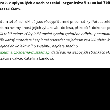
ý rok. V uplynulých dnech rozeslali organizátoři 1500 balíčků
ateriálem.
em letošních úklidů jsou všudypřítomné pneumatiky. Pořadatelé
nit na nesmyslnost jejich vyhazování do lesa, příkopů či dokonce 
lik roků máme v ČR plně funkční systém zpětného odběru pneumati
že každý motorista bezplatně odevzdat na jednom ze 4200 sběrných
pojené do kolektivního systému, najdete snadno
w.eltma.cz/sberna-mista#map
, další pak na webových stránkách M
izátorek akce, Kateřina Landová.