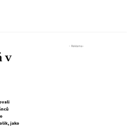
- Reklama-
á v
ovali
ánců
 o
olik, jako