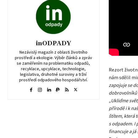
inODPADY
Nezávislý magazín z oblasti životního
prostředí a ekologie. Výběr článků a zpráv
se zaměřením na problematiku odpadů,
recyklace, upcyklace, technologie,
Rezort životn
legislativa, druhotné suroviny a tržní
nám sdělil mi
prostředí odpadového hospodářství.
zapojuje se do 
dobrovolníků p
„Ukliďme svět
přírodě i k na
štítem, která 
s odpadem. I p
financuje a j