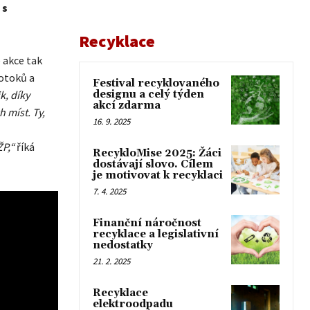
 s
Recyklace
 akce tak
potoků a
Festival recyklovaného
k, díky
designu a celý týden
akcí zdarma
 míst. Ty,
16. 9. 2025
ŽP,“
říká
RecykloMise 2025: Žáci
dostávají slovo. Cílem
je motivovat k recyklaci
7. 4. 2025
Finanční náročnost
recyklace a legislativní
nedostatky
21. 2. 2025
Recyklace
elektroodpadu