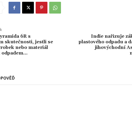
ek
yramida 6R s
Indie nařizuje z
 skutečnosti, jestli se
plastového odpadu a d
ýrobek nebo materiál
jihovýchodní As
t odpadem…
DPOVĚĎ