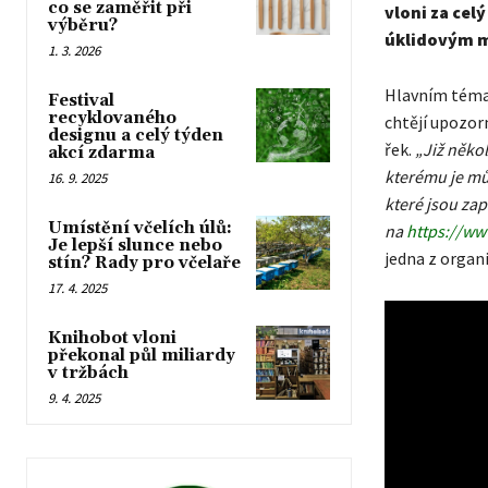
co se zaměřit při
vloni za cel
výběru?
úklidovým m
1. 3. 2026
Hlavním témat
Festival
recyklovaného
chtějí upozor
designu a celý týden
řek.
„Již něko
akcí zdarma
kterému je mů
16. 9. 2025
které jsou za
Umístění včelích úlů:
na
https://ww
Je lepší slunce nebo
jedna z organ
stín? Rady pro včelaře
17. 4. 2025
Knihobot vloni
překonal půl miliardy
v tržbách
9. 4. 2025