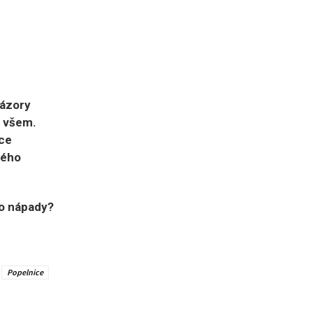
názory
n všem.
ce
ného
bo nápady?
Popelnice