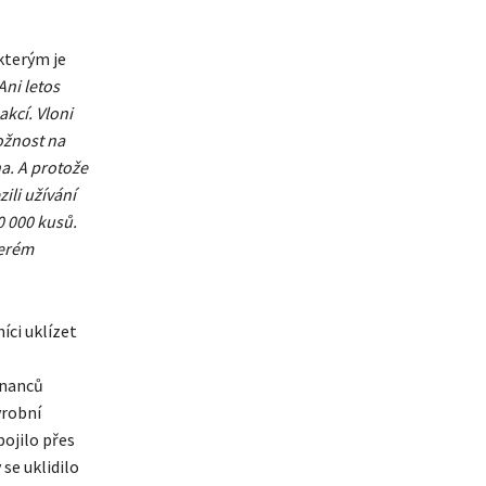
kterým je
Ani letos
kcí. Vloni
ožnost na
na. A protože
ili užívání
0 000 kusů.
terém
ci uklízet
tnanců
ýrobní
pojilo přes
se uklidilo