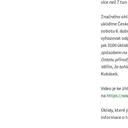
více než 7 tun
Značného ohla
ukliďme Česko“
sobotu 6. dubn
vyhazovat odpa
jak 3100 úklid
způsobem na n
čistotu přírod
Věřím, že tohl
Kubásek.
Video je ke zh
na
https://w
Úklidy, které
informace o t