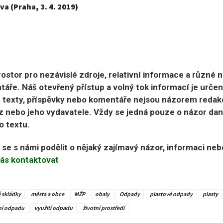
va (Praha, 3. 4. 2019)
ostor pro nezávislé zdroje, relativní informace a různé 
áře. Náš otevřený přístup a volný tok informací je urče
 texty, příspěvky nebo komentáře nejsou názorem redak
 nebo jeho vydavatele. Vždy se jedná pouze o názor da
o textu.
e se s námi podělit o nějaký zajímavý názor, informaci ne
ás kontaktovat
 skládky
města a obce
MŽP
obaly
Odpady
plastové odpady
plasty
ní odpadu
využití odpadu
životní prostředí