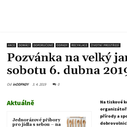
AKCE
DOMÁCÍ
DOPORUČENÉ
ODPADY
RECYKLACE
ŽIVOTNÍ PROSTŘEDÍ
Pozvánka na velký jar
sobotu 6. dubna 201
Od
inODPADY
3. 4. 2019
0
Aktuálně
Na tiskové k
organizátoř
přírody a sp
Jednorázové příbory
dobrovolnick
pro jídla s sebou – na