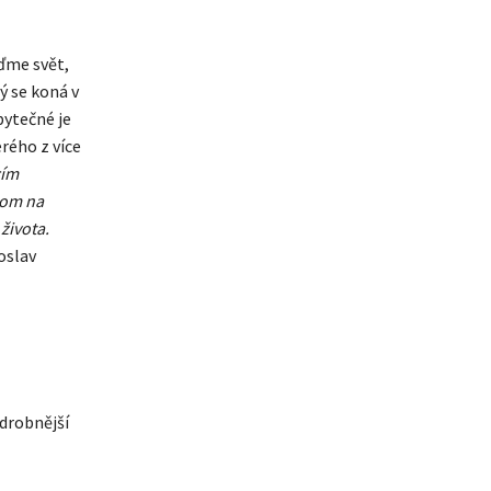
ďme svět,
ý se koná v
bytečné je
rého z více
cím
hom na
života.
oslav
odrobnější