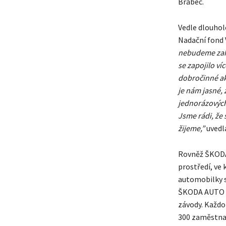
Brabec.
Vedle dlouhol
Nadační fond 
nebudeme zahá
se zapojilo ví
dobročinné akt
je nám jasné, 
jednorázových 
Jsme rádi, že
žijeme,”
uvedl
Rovněž ŠKODA 
prostředí, ve 
automobilky s
ŠKODA AUTO bu
závody. Každor
300 zaměstnan