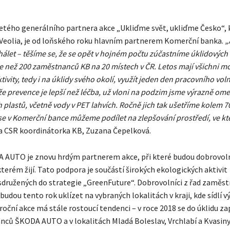
etého generálního partnera akce „Ukliďme svět, ukliďme Česko“, 
Veolia, je od loňského roku hlavním partnerem Komerční banka.
„
let – těšíme se, že se opět v hojném počtu zúčastníme úklidových a
ce než 200 zaměstnanců KB na 20 místech v ČR. Letos mají všichni m
ivity, tedy i na úklidy svého okolí, využít jeden den pracovního vol
že prevence je lepší než léčba, už vloni na podzim jsme výrazně omez
plastů, včetně vody v PET lahvích. Ročně jich tak ušetříme kolem 7
 se v Komerční bance můžeme podílet na zlepšování prostředí, ve k
a CSR koordinátorka KB, Zuzana Čepelková.
AUTO je znovu hrdým partnerem akce, při které budou dobrovolní
kterém žijí. Tato podpora je součástí širokých ekologických aktivit
družených do strategie „GreenFuture“. Dobrovolníci z řad zaměs
dou tento rok uklízet na vybraných lokalitách v kraji, kde sídlí v
oční akce má stále rostoucí tendenci – v roce 2018 se do úklidu za
ců ŠKODA AUTO a v lokalitách Mladá Boleslav, Vrchlabí a Kvasiny 