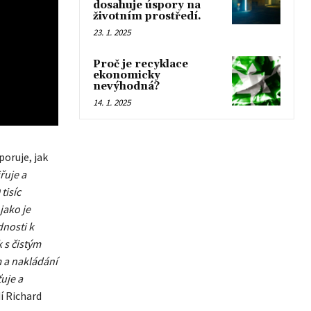
dosahuje úspory na
životním prostředí.
23. 1. 2025
Proč je recyklace
ekonomicky
nevýhodná?
14. 1. 2025
oruje, jak
řuje a
tisíc
jako je
nosti k
k s čistým
m a nakládání
uje a
í Richard