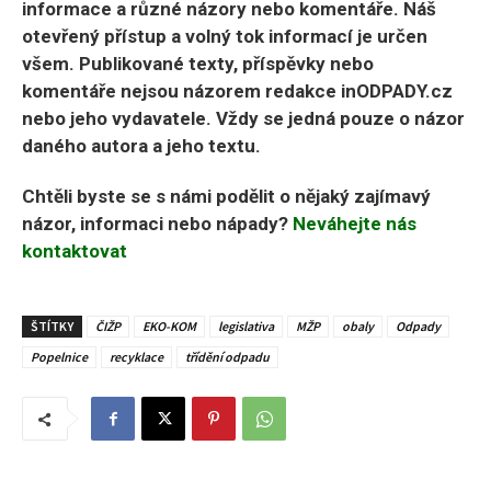
informace a různé názory nebo komentáře. Náš
otevřený přístup a volný tok informací je určen
všem. Publikované texty, příspěvky nebo
komentáře nejsou názorem redakce inODPADY.cz
nebo jeho vydavatele. Vždy se jedná pouze o názor
daného autora a jeho textu.
Chtěli byste se s námi podělit o nějaký zajímavý
názor, informaci nebo nápady?
Neváhejte nás
kontaktovat
ŠTÍTKY
ČIŽP
EKO-KOM
legislativa
MŽP
obaly
Odpady
Popelnice
recyklace
třídění odpadu