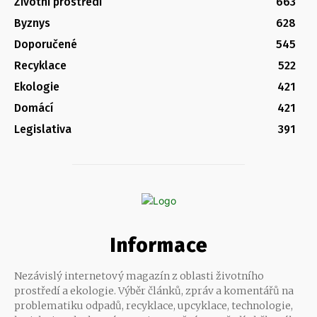
Životní prostředí
663
Byznys
628
Doporučené
545
Recyklace
522
Ekologie
421
Domácí
421
Legislativa
391
Informace
Nezávislý internetový magazín z oblasti životního
prostředí a ekologie. Výběr článků, zpráv a komentářů na
problematiku odpadů, recyklace, upcyklace, technologie,