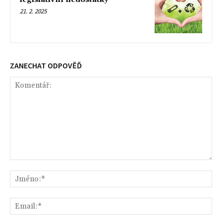
21. 2. 2025
ZANECHAT ODPOVĚĎ
Komentář:
Jm
Ema