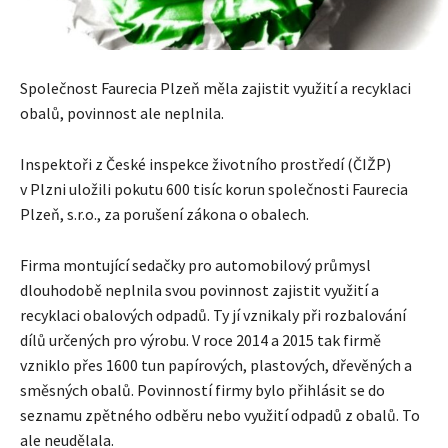
Společnost Faurecia Plzeň měla zajistit využití a recyklaci
obalů, povinnost ale neplnila.
Inspektoři z České inspekce životního prostředí (ČIŽP)
v Plzni uložili pokutu 600 tisíc korun společnosti Faurecia
Plzeň, s.r.o., za porušení zákona o obalech.
Firma montující sedačky pro automobilový průmysl
dlouhodobě neplnila svou povinnost zajistit využití a
recyklaci obalových odpadů. Ty jí vznikaly při rozbalování
dílů určených pro výrobu. V roce 2014 a 2015 tak firmě
vzniklo přes 1600 tun papírových, plastových, dřevěných a
směsných obalů. Povinností firmy bylo přihlásit se do
seznamu zpětného odběru nebo využití odpadů z obalů. To
ale neudělala.