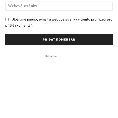
We
str
Uložit mé jméno, e-mail a webové stránky v tomto prohlížeči pro
příště i komentář.
- Reklama-