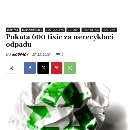
DOMÁCÍ
DOPORUČENÉ
LEGISLATIVA
ODPADY
RECYKLACE
REGIONY
Pokuta 600 tisíc za nerecyklaci
odpadu
18. 11. 2016
0
Od
inODPADY