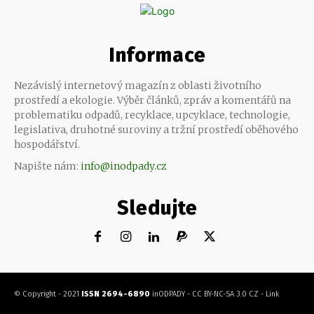
Informace
Nezávislý internetový magazín z oblasti životního
prostředí a ekologie. Výběr článků, zpráv a komentářů na
problematiku odpadů, recyklace, upcyklace, technologie,
legislativa, druhotné suroviny a tržní prostředí oběhového
hospodářství.
Napište nám:
info@inodpady.cz
Sledujte
© Copyright - 2021
ISSN 2694-6890
inODPADY
-
CC BY-NC-SA 3.0 CZ
-
Link