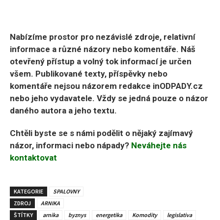
Nabízíme prostor pro nezávislé zdroje, relativní
informace a různé názory nebo komentáře. Náš
otevřený přístup a volný tok informací je určen
všem. Publikované texty, příspěvky nebo
komentáře nejsou názorem redakce inODPADY.cz
nebo jeho vydavatele. Vždy se jedná pouze o názor
daného autora a jeho textu.
Chtěli byste se s námi podělit o nějaký zajímavý
názor, informaci nebo nápady?
Neváhejte nás
kontaktovat
KATEGORIE
SPALOVNY
ZDROJ
ARNIKA
ŠTÍTKY
arnika
byznys
energetika
Komodity
legislativa