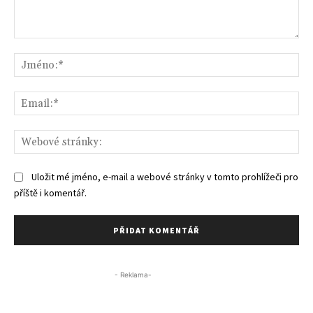
Komentář:
Jm
Ema
We
str
Uložit mé jméno, e-mail a webové stránky v tomto prohlížeči pro
příště i komentář.
- Reklama-