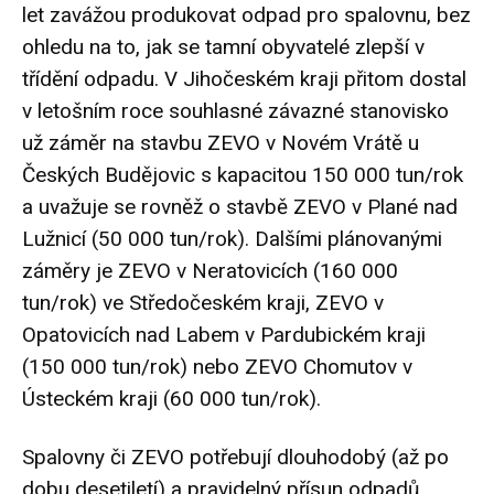
let zavážou produkovat odpad pro spalovnu, bez
ohledu na to, jak se tamní obyvatelé zlepší v
třídění odpadu. V Jihočeském kraji přitom dostal
v letošním roce souhlasné závazné stanovisko
už záměr na stavbu ZEVO v Novém Vrátě u
Českých Budějovic s kapacitou 150 000 tun/rok
a uvažuje se rovněž o stavbě ZEVO v Plané nad
Lužnicí (50 000 tun/rok). Dalšími plánovanými
záměry je ZEVO v Neratovicích (160 000
tun/rok) ve Středočeském kraji, ZEVO v
Opatovicích nad Labem v Pardubickém kraji
(150 000 tun/rok) nebo ZEVO Chomutov v
Ústeckém kraji (60 000 tun/rok).
Spalovny či ZEVO potřebují dlouhodobý (až po
dobu desetiletí) a pravidelný přísun odpadů.