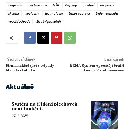
Logistika
města a obce
MŽP
Odpady
ovzduší
recyklace
skládky
spalovny
technologie
tisková zpráva
třídění odpadu
využití odpadu
životní prostředí
Předchozí článek
Další článek
Firma nakládající s odpady
REMA Systém opouštějí bratři
hledala skulinku
David a Karel Benešové
Aktuálně
Systém na třídění plechovek
není funkční.
27. 1. 2025