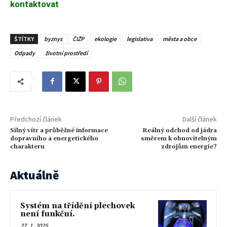
kontaktovat
ŠTÍTKY
byznys
ČIŽP
ekologie
legislativa
města a obce
Odpady
životní prostředí
Předchozí článek
Další článek
Silný vítr a průběžné informace
Reálný odchod od jádra
dopravního a energetického
směrem k obnovitelným
charakteru
zdrojům energie?
Aktuálně
Systém na třídění plechovek
není funkční.
27. 1. 2025