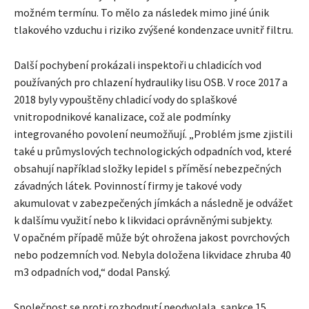
možném termínu. To mělo za následek mimo jiné únik
tlakového vzduchu i riziko zvýšené kondenzace uvnitř filtru.
Další pochybení prokázali inspektoři u chladicích vod
používaných pro chlazení hydrauliky lisu OSB. V roce 2017 a
2018 byly vypouštěny chladicí vody do splaškové
vnitropodnikové kanalizace, což ale podmínky
integrovaného povolení neumožňují. „Problém jsme zjistili
také u průmyslových technologických odpadních vod, které
obsahují například složky lepidel s příměsí nebezpečných
závadných látek. Povinností firmy je takové vody
akumulovat v zabezpečených jímkách a následně je odvážet
k dalšímu využití nebo k likvidaci oprávněnými subjekty.
V opačném případě může být ohrožena jakost povrchových
nebo podzemních vod. Nebyla doložena likvidace zhruba 40
m3 odpadních vod,“ dodal Panský.
Společnost se proti rozhodnutí neodvolala, sankce 15.