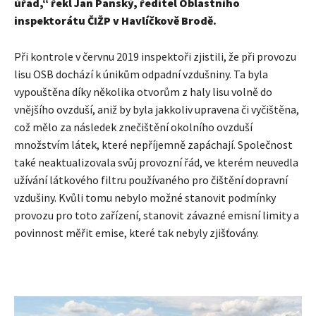
úřad,“ řekl Jan Panský, ředitel Oblastního
inspektorátu ČIŽP v Havlíčkově Brodě.
Při kontrole v červnu 2019 inspektoři zjistili, že při provozu
lisu OSB dochází k únikům odpadní vzdušniny. Ta byla
vypouštěna díky několika otvorům z haly lisu volně do
vnějšího ovzduší, aniž by byla jakkoliv upravena či vyčištěna,
což mělo za následek znečištění okolního ovzduší
množstvím látek, které nepříjemně zapáchají. Společnost
také neaktualizovala svůj provozní řád, ve kterém neuvedla
užívání látkového filtru používaného pro čištění dopravní
vzdušiny. Kvůli tomu nebylo možné stanovit podmínky
provozu pro toto zařízení, stanovit závazné emisní limity a
povinnost měřit emise, které tak nebyly zjišťovány.