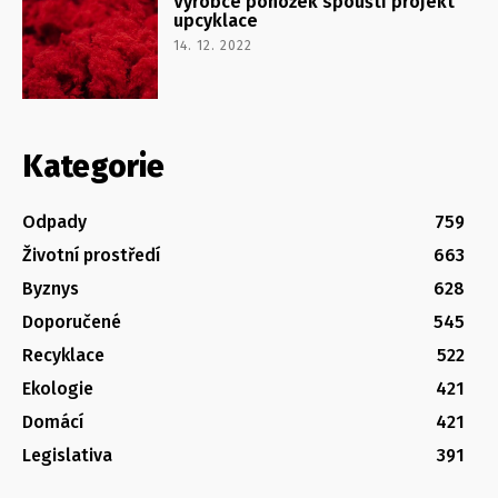
Výrobce ponožek spouští projekt
upcyklace
14. 12. 2022
Kategorie
Odpady
759
Životní prostředí
663
Byznys
628
Doporučené
545
Recyklace
522
Ekologie
421
Domácí
421
Legislativa
391