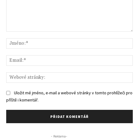
Komentář:
Jm
Ema
We
str
Uložit mé jméno, e-mail a webové stránky v tomto prohlížeči pro
příště i komentář.
- Reklama-