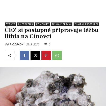
BYZNYS
ENERGETIKA
KOMODITY
TISKOVÉ ZPRÁVY
ŽIVOTNÍ PROSTŘEDÍ
ČEZ si postupně připravuje těžbu
lithia na Cínovci
29. 3. 2020
0
Od
inODPADY