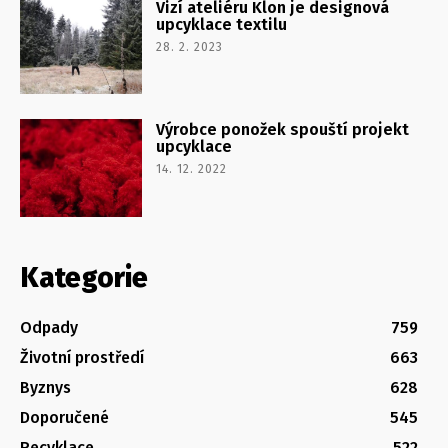
Vizí ateliéru Klon je designová
upcyklace textilu
28. 2. 2023
Výrobce ponožek spouští projekt
upcyklace
14. 12. 2022
Kategorie
Odpady
759
Životní prostředí
663
Byznys
628
Doporučené
545
Recyklace
522