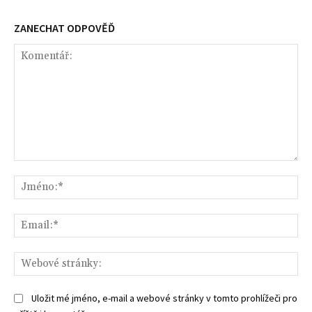
ZANECHAT ODPOVĚĎ
Komentář:
Jm
Ema
We
str
Uložit mé jméno, e-mail a webové stránky v tomto prohlížeči pro