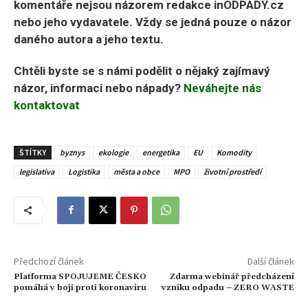
komentáře nejsou názorem redakce inODPADY.cz
nebo jeho vydavatele. Vždy se jedná pouze o názor
daného autora a jeho textu.
Chtěli byste se s námi podělit o nějaký zajímavý
názor, informaci nebo nápady?
Neváhejte nás
kontaktovat
ŠTÍTKY
byznys
ekologie
energetika
EU
Komodity
legislativa
Logistika
města a obce
MPO
životní prostředí
Předchozí článek
Další článek
Platforma SPOJUJEME ČESKO
Zdarma webinář předcházení
pomáhá v boji proti koronaviru
vzniku odpadu – ZERO WASTE