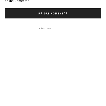
příště i komentář.
- Reklama-