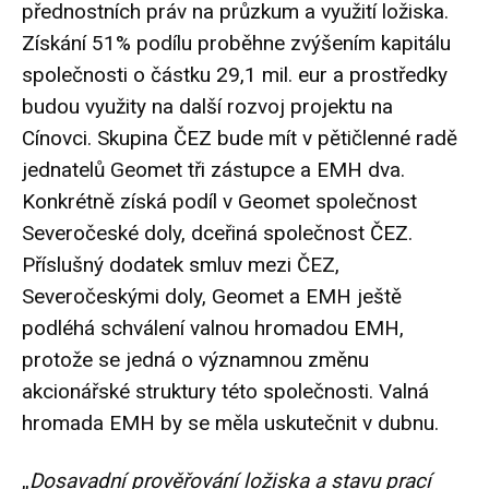
přednostních práv na průzkum a využití ložiska.
Získání 51% podílu proběhne zvýšením kapitálu
společnosti o částku 29,1 mil. eur a prostředky
budou využity na další rozvoj projektu na
Cínovci. Skupina ČEZ bude mít v pětičlenné radě
jednatelů Geomet tři zástupce a EMH dva.
Konkrétně získá podíl v Geomet společnost
Severočeské doly, dceřiná společnost ČEZ.
Příslušný dodatek smluv mezi ČEZ,
Severočeskými doly, Geomet a EMH ještě
podléhá schválení valnou hromadou EMH,
protože se jedná o významnou změnu
akcionářské struktury této společnosti. Valná
hromada EMH by se měla uskutečnit v dubnu.
„
Dosavadní prověřování ložiska a stavu prací