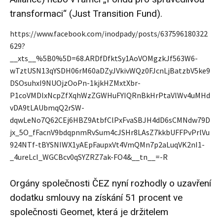
transformaci“ (Just Transition Fund).
https://www.facebook.com/inodpady/posts/637596180322
629?
__xts__%5B0%5D=68.ARDfDfktSy1AoVOMgzkJf563W6-
wTztUSN13qYSDH06rM60aDZyJVkivWQz0FJcnLjBatzbV5ke9
DSOsuhxI9NUOjzOoPn-1kjkHZMxtXbr-
P1coVMDlxNcpZfXqhWzZGWHuFYIQRnBkHrPtaVlWv4uMHd
vDA9tLAUbmqQ2rSW-
dqwLeNo7Q62CEj6HBZ9AtbfClPxFvaSBJH4dD6sCMNdw79D
jx_5O_fFacnV9bdqpnmRvSum4cJSHr8LAsZ7kkbUFFPvPrlVu
924NTf-tBYSNIWX1yAEpFaupxVt4VmQMn7p2aLuqVK2nI1-
_4ureLcI_WGCBcv0qSYZRZ7ak-FO4&__tn__=-R
Orgány společnosti ČEZ nyní rozhodly o uzavření
dodatku smlouvy na získání 51 procent ve
společnosti Geomet, která je držitelem