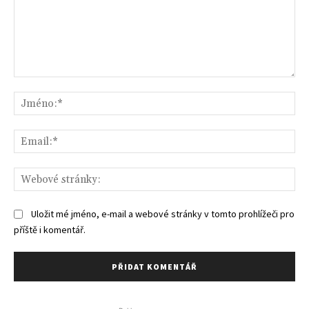
Komentář:
Jm
Ema
We
str
Uložit mé jméno, e-mail a webové stránky v tomto prohlížeči pro
příště i komentář.