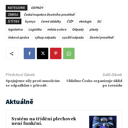
KATEGORIE
ODPADY
ZDROJ
Česká inspekce životního prostředí
ŠTÍTKY
byznys
černé skládky
ČIŽP
ekologie
EU
legislativa
Logistika
města a obce
Odpady
plasty
tisková zpráva
výkup odpadu
využití odpadu
životní prostředí
Předchozí článek
Další článek
Spojujeme síly proti množícím
Ukliďme Česko organizuje úklid
se odpadkům v přírodě.
po tornádu
Aktuálně
Systém na třídění plechovek
není funkční.