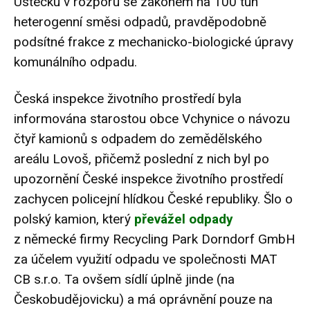
Ústecku v rozporu se zákonem na 100 tun
heterogenní směsi odpadů, pravděpodobně
podsítné frakce z mechanicko-biologické úpravy
komunálního odpadu.
Česká inspekce životního prostředí byla
informována starostou obce Vchynice o návozu
čtyř kamionů s odpadem do zemědělského
areálu Lovoš, přičemž poslední z nich byl po
upozornění České inspekce životního prostředí
zachycen policejní hlídkou České republiky. Šlo o
polský kamion, který
převážel odpady
z německé firmy Recycling Park Dorndorf GmbH
za účelem využití odpadu ve společnosti MAT
CB s.r.o. Ta ovšem sídlí úplně jinde (na
Českobudějovicku) a má oprávnění pouze na