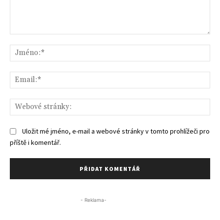
Komentář:
Jm
Ema
We
str
Uložit mé jméno, e-mail a webové stránky v tomto prohlížeči pro
příště i komentář.
- Reklama-