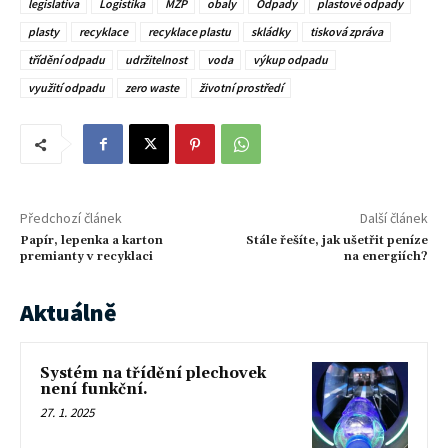
legislativa
Logistika
MŽP
obaly
Odpady
plastové odpady
plasty
recyklace
recyklace plastu
skládky
tisková zpráva
třídění odpadu
udržitelnost
voda
výkup odpadu
využití odpadu
zero waste
životní prostředí
Předchozí článek
Další článek
Papír, lepenka a karton
Stále řešíte, jak ušetřit peníze
premianty v recyklaci
na energiích?
Aktuálně
Systém na třídění plechovek
není funkční.
27. 1. 2025