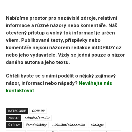
Nabízíme prostor pro nezávislé zdroje, relativní
informace a různé názory nebo komentáře. Náš
otevřený přístup a volný tok informací je určen
všem. Publikované texty, příspěvky nebo
komentáře nejsou názorem redakce inODPADY.cz
nebo jeho vydavatele. Vždy se jedná pouze o názor
daného autora a jeho textu.
Chtěli byste se s námi podělit o nějaký zajímavý
názor, informaci nebo nápady?
Neváhejte nás
kontaktovat
KATEGORIE
ODPADY
ZDROJ
Sdružení EPS ČR
ŠTÍTKY
černé skládky
Cirkulární ekonomika
ekologie