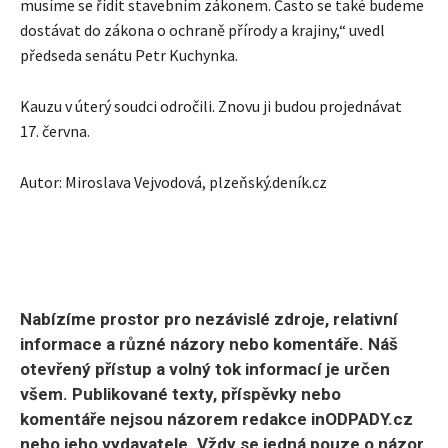
musíme se řídit stavebním zákonem. Často se také budeme
dostávat do zákona o ochraně přírody a krajiny,“ uvedl
předseda senátu Petr Kuchynka.
Kauzu v úterý soudci odročili. Znovu ji budou projednávat
17. června.
Autor: Miroslava Vejvodová, plzeňský.deník.cz
Nabízíme prostor pro nezávislé zdroje, relativní
informace a různé názory nebo komentáře. Náš
otevřený přístup a volný tok informací je určen
všem. Publikované texty, příspěvky nebo
komentáře nejsou názorem redakce inODPADY.cz
nebo jeho vydavatele. Vždy se jedná pouze o názor