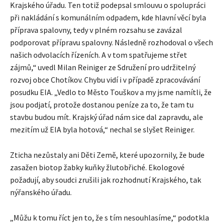
Krajského úřadu. Ten totiž podepsal smlouvu o spolupráci
při nakládání s komunálním odpadem, kde hlavní věcí byla
příprava spalovny, tedy v plném rozsahu se zavázal
podporovat přípravu spalovny. Následně rozhodoval o všech
našich odvolacích řízeních. A v tom spatřujeme střet
zájmů,“ uvedl Milan Reiniger ze Sdružení pro udržitelný
rozvoj obce Chotíkov. Chybu vidí i v případě zpracovávání
posudku EIA. „Vedlo to Město Touškov a my jsme namítli, že
jsou podjatí, protože dostanou peníze za to, že tam tu
stavbu budou mít. Krajský úřad nám sice dal zapravdu, ale
mezitím už EIA byla hotová,“ nechal se slyšet Reiniger.
Zticha nezůstaly ani Děti Země, které upozornily, že bude
zasažen biotop žabky kuňky žlutobřiché. Ekologové
požadují, aby soudci zrušili jak rozhodnutí Krajského, tak
nýřanského úřadu.
„Můžu k tomu říct jen to, že s tím nesouhlasíme,“ podotkla