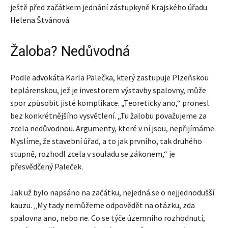
ještě před začátkem jednání zástupkyně Krajského úřadu
Helena Štvánová.
Žaloba? Nedůvodná
Podle advokáta Karla Palečka, který zastupuje Plzeňskou
teplárenskou, jež je investorem výstavby spalovny, může
spor způsobit jisté komplikace. „Teoreticky ano,“ pronesl
bez konkrétnějšího vysvětlení. „Tu žalobu považujeme za
zcela nedůvodnou. Argumenty, které v ní jsou, nepřijímáme.
Myslíme, že stavební úřad, a to jak prvního, tak druhého
stupně, rozhodl zcela v souladu se zákonem,“ je
přesvědčený Paleček.
Jak už bylo napsáno na začátku, nejedná se o nejjednodušší
kauzu. „My tady nemůžeme odpovědět na otázku, zda
spalovna ano, nebo ne. Co se týče územního rozhodnutí,