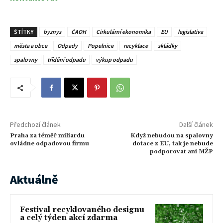
ŠTÍTKY
byznys
ČAOH
Cirkulární ekonomika
EU
legislativa
města a obce
Odpady
Popelnice
recyklace
skládky
spalovny
třídění odpadu
výkup odpadu
Předchozí článek
Další článek
Praha za téměř miliardu
Když nebudou na spalovny
ovládne odpadovou firmu
dotace z EU, tak je nebude
podporovat ani MŽP
Aktuálně
Festival recyklovaného designu
a celý týden akcí zdarma