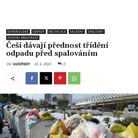
DOPORUČENÉ
ODPADY
RECYKLACE
SKLÁDKY
SPALOVNY
ŽIVOTNÍ PROSTŘEDÍ
Češi dávají přednost třídění
odpadu před spalováním
10. 6. 2014
0
Od
inODPADY