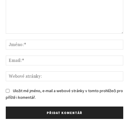
Komentář:
Jm
Ema
We
str
Uložit mé jméno, e-mail a webové stránky v tomto prohlížeči pro
příště i komentář.