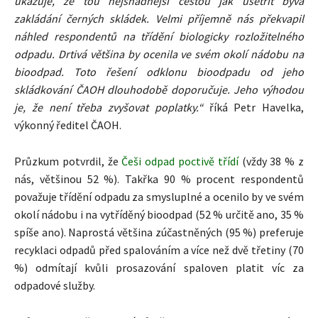
ukazuje, že tou nejsnadnější cestou jak ušetřit bývá
zakládání černých skládek. Velmi příjemně nás překvapil
náhled respondentů na třídění biologicky rozložitelného
odpadu. Drtivá většina by ocenila ve svém okolí nádobu na
bioodpad. Toto řešení odklonu bioodpadu od jeho
skládkování ČAOH dlouhodobě doporučuje. Jeho výhodou
je, že není třeba zvyšovat poplatky.“
říká Petr Havelka,
výkonný ředitel ČAOH.
Průzkum potvrdil, že
Češi odpad poctivě třídí
(vždy 38 % z
nás, většinou 52 %). Takřka 90 % procent respondentů
považuje třídění odpadu za smysluplné a ocenilo by ve svém
okolí nádobu i na vytříděný bioodpad (52 % určitě ano, 35 %
spíše ano). Naprostá většina zúčastněných (95 %) preferuje
recyklaci odpadů před spalováním a více než dvě třetiny (70
%) odmítají kvůli prosazování spaloven platit víc za
odpadové služby.