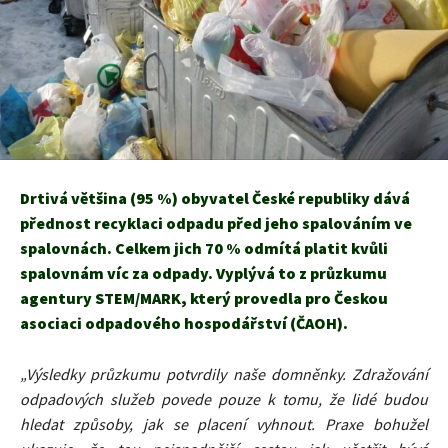
Drtivá většina (95 %) obyvatel České republiky dává
přednost recyklaci odpadu před jeho spalováním ve
spalovnách. Celkem jich 70 % odmítá platit kvůli
spalovnám víc za odpady. Vyplývá to z průzkumu
agentury STEM/MARK, který provedla pro Českou
asociaci odpadového hospodářství (ČAOH).
„Výsledky průzkumu potvrdily naše domněnky. Zdražování
odpadových služeb povede pouze k tomu, že lidé budou
hledat způsoby, jak se placení vyhnout. Praxe bohužel