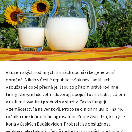
V tuzemských rodinných firmách dochází ke generační
obměně. Nikdo v České republice však neví, kolik jich
v současné době přesně je. Jsou to přitom právě rodinné
firmy, kterým lidé velmi důvěřují, spojují totiž tradici, zájem
a úsilí mít kvalitní produkty a služby. Často fungují
v zemědělství a na venkově. Proto se o nich mluvilo i na 46.
ročníku mezinárodního agrosalónu Země živitelka, který se
koná v Českých Budějovicích. Probrala se obslužnost
venkova jako taková včetně nedostatku malých obchodů. A