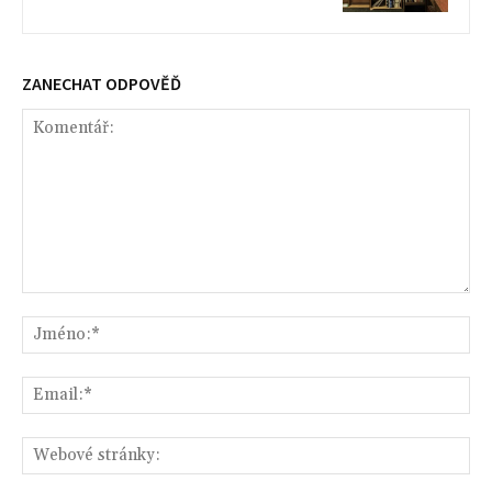
ZANECHAT ODPOVĚĎ
Komentář:
Jm
Ema
We
str