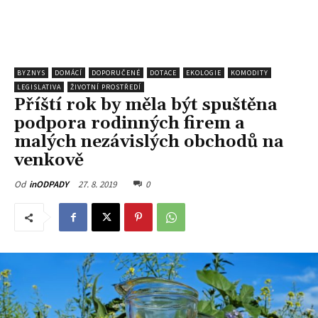
BYZNYS
DOMÁCÍ
DOPORUČENÉ
DOTACE
EKOLOGIE
KOMODITY
LEGISLATIVA
ŽIVOTNÍ PROSTŘEDÍ
Příští rok by měla být spuštěna
podpora rodinných firem a
malých nezávislých obchodů na
venkově
27. 8. 2019
0
Od
inODPADY