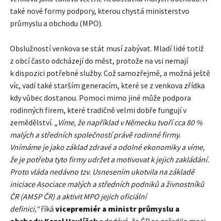
také nové formy podpory, kterou chystá ministerstvo
průmyslu a obchodu (MPO).
Obslužností venkova se stát musí zabývat. Mladí lidé totiž
z obcí často odcházejí do měst, protože na vsi nemají
k dispozici potřebné služby. Což samozřejmě, a možná ještě
víc, vadí také starším generacím, které se z venkova zřídka
kdy vůbec dostanou. Pomoci mimo jiné může podpora
rodinných firem, které tradičně velmi dobře fungují v
zemědělství. „
Víme, že například v Německu tvoří cca 80 %
malých a středních společností právě rodinné firmy.
Vnímáme je jako základ zdravé a odolné ekonomiky a víme,
že je potřeba tyto firmy udržet a motivovat k jejich zakládání.
Proto vláda nedávno tzv. Usnesením ukotvila na základě
iniciace Asociace malých a středních podniků a živnostníků
ČR (AMSP ČR) a aktivit MPO jejich oficiální
definici,“
říká
vicepremiér a ministr průmyslu a
obchodu Karel Havlíček
a dodává, že ČR se zařadila mezi