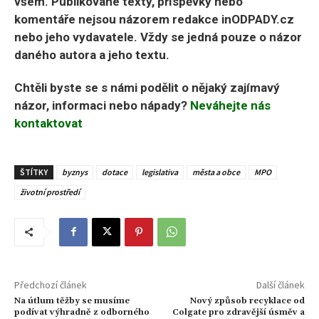
všem. Publikované texty, příspěvky nebo
komentáře nejsou názorem redakce inODPADY.cz
nebo jeho vydavatele. Vždy se jedná pouze o názor
daného autora a jeho textu.
Chtěli byste se s námi podělit o nějaký zajímavý
názor, informaci nebo nápady?
Neváhejte nás
kontaktovat
ŠTÍTKY
byznys
dotace
legislativa
města a obce
MPO
životní prostředí
Předchozí článek
Další článek
Na útlum těžby se musíme
Nový způsob recyklace od
podívat výhradně z odborného
Colgate pro zdravější úsměv a