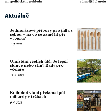
a nepolitického pohledu
zdravější planetu
Aktuálně
Jednorázové příbory pro jídla s
sebou – na co se zaměřit při
výběru?
1. 3. 2026
Umístění včelích úlů: Je lepší
slunce nebo stín? Rady pro
včelaře
17. 4. 2025
Knihobot vloni překonal půl
miliardy v tržbách
9. 4. 2025