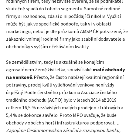
rodinných firem, tedy nezávislé ověření, že se podnikatel
skutečně spadá do tohoto segmentu. Samotné rodinné
firmy si rozhodnou, zda si o ni požádají či nikoliv. Využití
může být jak ve specifické podpoře, tak v i v oblasti
marketingu, neboť je dle průzkumů AMSP ČR potvrzené, že
zákazníci vnímají rodinné firmy jako stabilní dodavatele a
obchodníky s vyšším očekáváním kvality.
Se zemědělstvím, tedy i s aktuálně se konajícím
agrosalónem Země živitelka, souvisí také
malé obchody
na venkově
. Přesto, že často nabízejí kvalitní regionální
potraviny, prodej kvůli vylidňování venkova není vždy
úspěšný. Podle čerstvého průzkumu Asociace českého
tradičního obchodu (AČTO) bylo v letech 2014 až 2019
celkem 16,5 % nezávislých malých prodejen ztrátových a
5,4 % se dokonce zavřelo. Proto MPO uvažuje, že bude
obchody v obcích s horší infrastrukturou podporovat.
„
Zapojíme Českomoravskou záruční a rozvojovou banku,