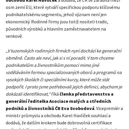
osm zemí EU, které vytváří specifickou podporu klíčovému
podnikatelskému segmentu, jehož význam není jen
ekonomický. Rodinné firmy jsou totiž nositeli tradic,
původních výrobků a hlavním zaměstnavatelem na
venkově.
„V tuzemských rodinných firmách nyní dochází ke generační
obměně. Často ale neví, jak si s ní poradit. V tom chceme
podnikatelům a živnostníkům pomoci mimo jiné
vzděláváním formou specializovaných oborů a programů na
vysokých školách či speciálními kurzy, které může stát
podpořit. I proto jsme potřebovali jejich definici, abychom je
dokázali identifikovat,“
říká
členka představenstva a
generální ředitelka Asociace malých a středních
podniků a živnostníků ČR Eva Svobodová
. Vicepremiér a
ministr průmyslu a obchodu Karel Havlíček souhlasí a
dodává, že dalším krokem bude dobrovolná certifikace