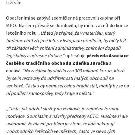
trží síle.
Opatřeními se zabývá sedmičlenná pracovní skupina při
MPO. Na čem přesně se domluvila, by mělo zaznít do konce
letošního roku.
„Už teď je zřejmé, že v materiálu, který
budeme chtít zřejmě letos v listopadu předložit, by měly být
tři základní věci: snížení administrativy, zmírnění dopadů
legislativy a adresné dotace,“
upřesňuje
předseda Asociace
českého tradičního obchodu Zdeňka Juračka
a
dodává:
“Na začátek by stačilo cca 300 milionů korun, které
by se investovaly do udržitelnosti malých obchodů na
venkově. Částku by nemusel celou hradit stát, mohly by se na
ní podílet i samosprávy, tedy kraje a města.“
„Cesta, jak udržet služby na venkově, je zejména formou
motivace. Souhlasím s návrhy předsedy AČTO. Musíme si ale
uvědomit, že hlavní problém je v tom, že lidé nakupují
v obchodních řetězcích ve městech, často ve slevových