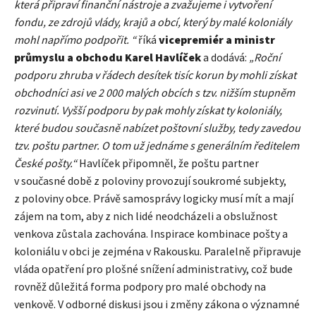
která připraví finanční nástroje a zvažujeme i vytvoření
fondu, ze zdrojů vlády, krajů a obcí, který by malé koloniály
mohl napřímo podpořit. “
říká
vicepremiér a ministr
průmyslu a obchodu Karel Havlíček
a dodává:
„Roční
podporu zhruba v řádech desítek tisíc korun by mohli získat
obchodníci asi ve 2 000 malých obcích s tzv. nižším stupněm
rozvinutí. Vyšší podporu by pak mohly získat ty koloniály,
které budou současně nabízet poštovní služby, tedy zavedou
tzv. poštu partner. O tom už jednáme s generálním ředitelem
České pošty.“
Havlíček připomněl, že poštu partner
v současné době z poloviny provozují soukromé subjekty,
z poloviny obce. Právě samosprávy logicky musí mít a mají
zájem na tom, aby z nich lidé neodcházeli a obslužnost
venkova zůstala zachována. Inspirace kombinace pošty a
koloniálu v obci je zejména v Rakousku. Paralelně připravuje
vláda opatření pro plošné snížení administrativy, což bude
rovněž důležitá forma podpory pro malé obchody na
venkově. V odborné diskusi jsou i změny zákona o významné