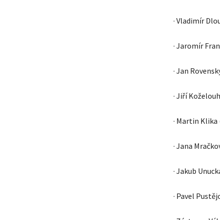
· Vladimír Dl
· Jaromír Fra
· Jan Rovensk
· Jiří Koželo
· Martin Klik
· Jana Mračko
· Jakub Unuc
· Pavel Pustě