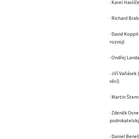
· Karel Havlí
· Richard Brab
· David Koppi
rozvoj)
· Ondřej Landa
· Jiří Vaňáse
věcí)
· Martin Štem
· Zdeněk Osne
podnikatelský
· Daniel Bene