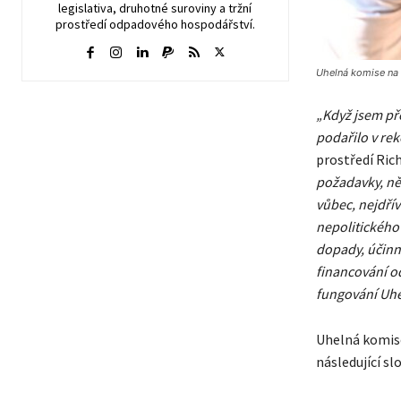
legislativa, druhotné suroviny a tržní
prostředí odpadového hospodářství.
Uhelná komise na 
„Když jsem pře
podařilo v rek
prostředí Ric
požadavky, něk
vůbec, nejdří
nepolitického
dopady, účinno
financování od
fungování Uhe
Uhelná komise
následující slo