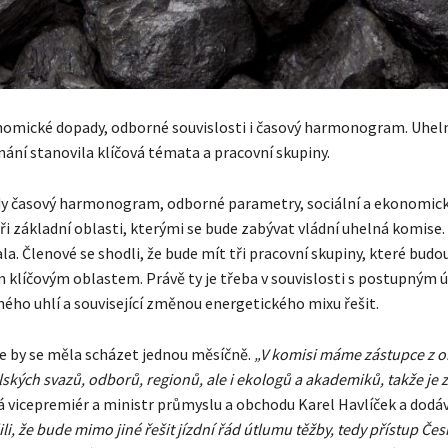
omické dopady, odborné souvislosti i časový harmonogram. Uhel
nání stanovila klíčová témata a pracovní skupiny.
edy časový harmonogram, odborné parametry, sociální a ekonomic
ři základní oblasti, kterými se bude zabývat vládní uhelná komise.
a. Členové se shodli, že bude mít tři pracovní skupiny, které budo
 klíčovým oblastem. Právě ty je třeba v souvislosti s postupným
ného uhlí a související změnou energetického mixu řešit.
 by se měla scházet jednou měsíčně.
„V komisi máme zástupce z ob
kých svazů, odborů, regionů, ale i ekologů a akademiků, takže je z
á vicepremiér a ministr průmyslu a obchodu Karel Havlíček a dodá
ili, že bude mimo jiné řešit jízdní řád útlumu těžby, tedy přístup Če