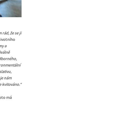
rád, že se ji
životního
my a
deálně
odborného,
ironmentální
lativu,
 je nám
 kvitováno.“
roto má