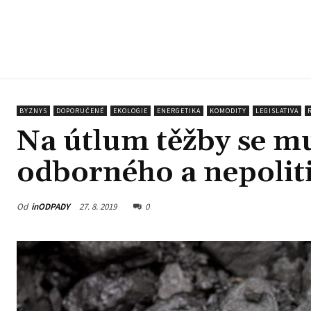
BYZNYS
DOPORUČENÉ
EKOLOGIE
ENERGETIKA
KOMODITY
LEGISLATIVA
Na útlum těžby se m
odborného a nepolit
Od
inODPADY
27. 8. 2019
0