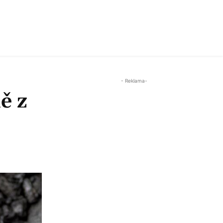
- Reklama-
ě z