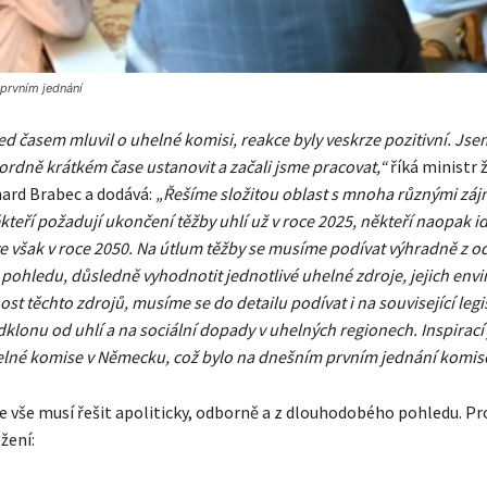
prvním jednání
d časem mluvil o uhelné komisi, reakce byly veskrze pozitivní. Jsem 
ordně krátkém čase ustanovit a začali jsme pracovat,“
říká ministr 
hard Brabec a dodává:
„Řešíme složitou oblast s mnoha různými záj
teří požadují ukončení těžby uhlí už v roce 2025, někteří naopak i
ve však v roce 2050. Na útlum těžby se musíme podívat výhradně z 
 pohledu, důsledně vyhodnotit jednotlivé uhelné zdroje, jejich env
st těchto zdrojů, musíme se do detailu podívat i na související legis
klonu od uhlí a na sociální dopady v uhelných regionech. Inspirací
lné komise v Německu, což bylo na dnešním prvním jednání komise
 vše musí řešit apoliticky, odborně a z dlouhodobého pohledu. P
žení: