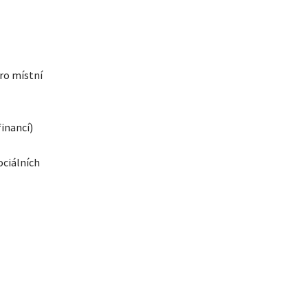
ro místní
financí)
ociálních