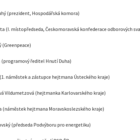
ouhý (prezident, Hospodářská komora)
nta (I. místopředseda, Českomoravská konfederace odborových sv
ý (Greenpeace)
uh (programový ředitel Hnutí Duha)
a (1. náměstek a zástupce hejtmana Ústeckého kraje)
vá Vildumetzová (hejtmanka Karlovarského kraje)
ka (náměstek hejtmana Moravskoslezského kraje)
jovský (předseda Podvýboru pro energetiku)