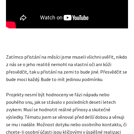
Zatímco přistání na měsíci jsme museli všichni uvěřit, nikdo
z nás se o jeho realitě nemohl na vlastní oči ani kůži
přesvědčit, tak u přistání na zemi to bude jiné. Přesvědčit se
bude moci každý. Bude to mít jedinou podmínku.
Projekty nesmí být hodnoceny ve fázi nápadu nebo
pouhého snu, jak se stávalo v posledních deseti letech
zvykem. Musí se hodnotit reálné přínosy a skutečné
výsledky. Tématu jsem se věnoval před delší dobou a věnuji
se mu i nadále. Možnost dotyku nebo osobního kontaktu, či
chcete-li osobní účasti jsou klíčovými v úspěšné realizaci