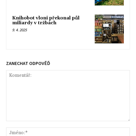
Knihobot vloni překonal půl
miliardy v tržbách
9. 4. 2025
ZANECHAT ODPOVĚĎ
Komentář:
Jm