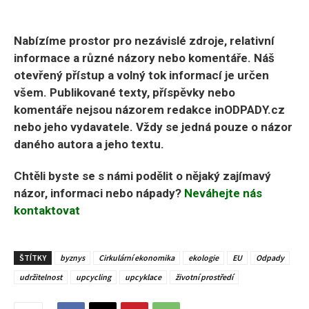
Nabízíme prostor pro nezávislé zdroje, relativní
informace a různé názory nebo komentáře. Náš
otevřený přístup a volný tok informací je určen
všem. Publikované texty, příspěvky nebo
komentáře nejsou názorem redakce inODPADY.cz
nebo jeho vydavatele. Vždy se jedná pouze o názor
daného autora a jeho textu.
Chtěli byste se s námi podělit o nějaký zajímavý
názor, informaci nebo nápady?
Neváhejte nás
kontaktovat
ŠTÍTKY
byznys
Cirkulární ekonomika
ekologie
EU
Odpady
udržitelnost
upcycling
upcyklace
životní prostředí