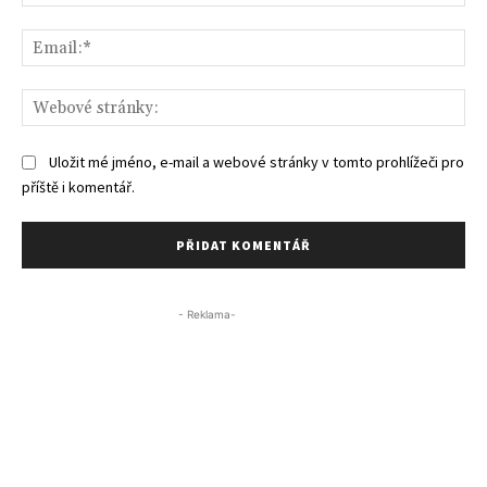
Ema
We
str
Uložit mé jméno, e-mail a webové stránky v tomto prohlížeči pro
příště i komentář.
- Reklama-