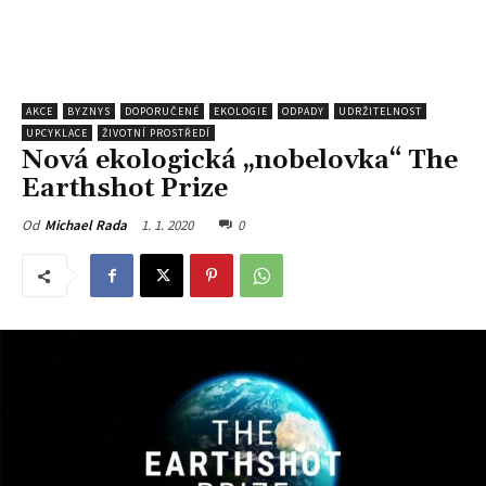
AKCE
BYZNYS
DOPORUČENÉ
EKOLOGIE
ODPADY
UDRŽITELNOST
UPCYKLACE
ŽIVOTNÍ PROSTŘEDÍ
Nová ekologická „nobelovka“ The
Earthshot Prize
1. 1. 2020
0
Od
Michael Rada