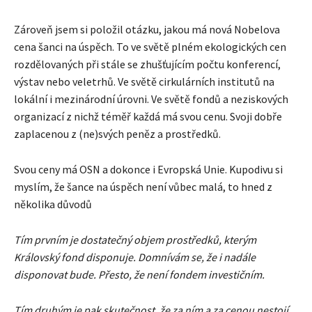
Zároveň jsem si položil otázku, jakou má nová Nobelova
cena šanci na úspěch. To ve světě plném ekologických cen
rozdělovaných při stále se zhušťujícím počtu konferencí,
výstav nebo veletrhů. Ve světě cirkulárních institutů na
lokální i mezinárodní úrovni. Ve světě fondů a neziskových
organizací z nichž téměř každá má svou cenu. Svoji dobře
zaplacenou z (ne)svých peněz a prostředků.
Svou ceny má OSN a dokonce i Evropská Unie. Kupodivu si
myslím, že šance na úspěch není vůbec malá, to hned z
několika důvodů
Tím prvním je dostatečný objem prostředků, kterým
Královský fond disponuje. Domnívám se, že i nadále
disponovat bude. Přesto, že není fondem investičním.
Tím druhým je pak skutečnost, že za ním a za cenou nestojí