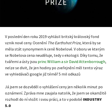
V poslední den roku 2019 vyhlásil britský královský fond
vznik nové ceny. Ocenění
The Earthshot Prize
, která by se
měla stát synonymem k ceně Nobelové. V oboru ve kterým
se Nobelova cena neuděluje, tedy v ekologii. Díky tomu, že
tvářemi a ústy jsou
princ William a sir David Attenborrough
,
nelze se divit, že jen hodiny po zveřejnění měl tento výraz
ve vyhledávači google již téměř 5 mil odkazů
Já jsem se dozvěděl o vyhlášení ceny jen několik minut po
oznámení. Zpráva mne zaujala natolik, že jsem se okamžitě
rozhodl do ní vložit i svou práci, a to v podobě
INDUSTRY
5.0