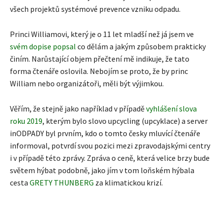
všech projektů systémové prevence vzniku odpadu.
Princi Williamovi, který je o 11 let mladší než já jsem ve
svém dopise popsal
co dělám a jakým způsobem prakticky
činím. Narůstající objem přečtení mě indikuje, že tato
forma čtenáře oslovila. Nebojím se proto, že by princ
William nebo organizátoři, měli být výjimkou.
Věřím, že stejně jako například v případě
vyhlášení slova
roku 2019
, kterým bylo slovo upcycling (upcyklace) a server
inODPADY byl prvním, kdo o tomto česky mluvící čtenáře
informoval, potvrdí svou pozici mezi zpravodajskými centry
i v případě této zprávy. Zpráva o ceně, která velice brzy bude
světem hýbat podobně, jako jím v tom loňském hýbala
cesta
GRETY THUNBERG
za klimatickou krizí.