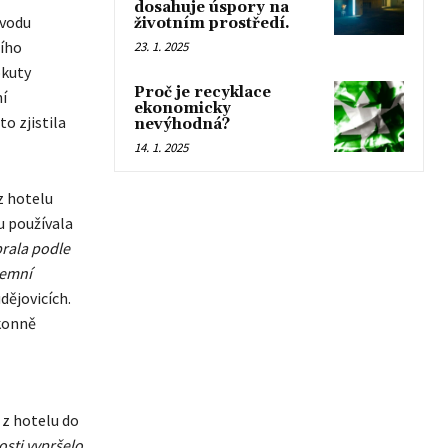
dosahuje úspory na
 vodu
životním prostředí.
ního
23. 1. 2025
okuty
Proč je recyklace
í
ekonomicky
o zjistila
nevýhodná?
14. 1. 2025
z hotelu
u používala
rala podle
zemní
dějovicích.
konně
 z hotelu do
sti vypršelo