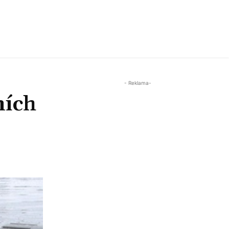
- Reklama-
ních