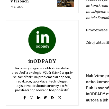
v tržbách
ke konci roku
9. 4. 2025
považujeme za
hotelu Franků
Provozovatel 
Zdroj: aktuali
inODPADY
Nezávislý magazín z oblasti životního
prostředí a ekologie. Výběr článků a zpráv
Nabízíme pr
se zaměřením na problematiku odpadů,
recyklace, upcyklace, technologie,
nebo koment
legislativa, druhotné suroviny a tržní
Publikované
prostředí odpadového hospodářství.
inODPADY.cz
autora a jeh