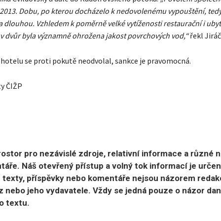
 2013. Dobu, po kterou docházelo k nedovolenému vypouštění, ted
 dlouhou. Vzhledem k poměrně velké vytíženosti restaurační i ubyto
v dvůr byla významně ohrožena jakost povrchových vod,“
řekl Jiráč
hotelu se proti pokutě neodvolal, sankce je pravomocná.
ty ČIŽP
ostor pro nezávislé zdroje, relativní informace a různé 
áře. Náš otevřený přístup a volný tok informací je urče
 texty, příspěvky nebo komentáře nejsou názorem redak
 nebo jeho vydavatele. Vždy se jedná pouze o názor da
o textu.