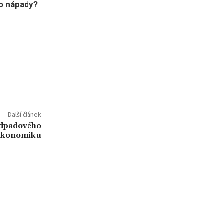
bo nápady?
Další článek
odpadového
 ekonomiku