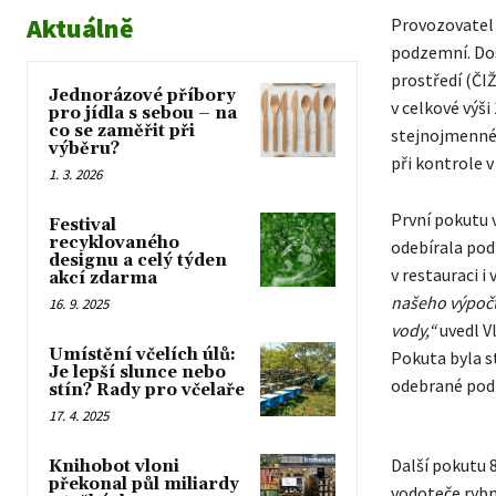
Aktuálně
Provozovatel 
podzemní. Dos
prostředí (ČI
Jednorázové příbory
v celkové výši
pro jídla s sebou – na
co se zaměřit při
stejnojmennéh
výběru?
při kontrole v
1. 3. 2026
První pokutu v
Festival
recyklovaného
odebírala pod
designu a celý týden
v restauraci i 
akcí zdarma
našeho výpočt
16. 9. 2025
vody,“
uvedl V
Umístění včelích úlů:
Pokuta byla s
Je lepší slunce nebo
odebrané pod
stín? Rady pro včelaře
17. 4. 2025
Další pokutu 
Knihobot vloni
překonal půl miliardy
vodoteče rybn