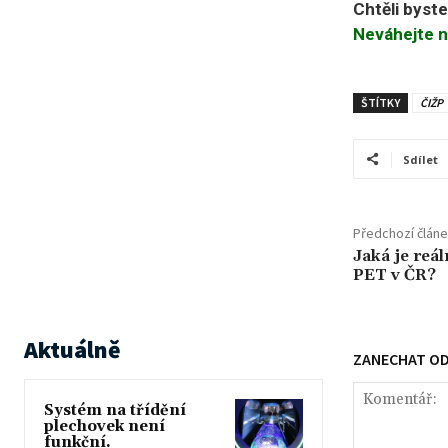
Chtěli byst
Neváhejte n
ŠTÍTKY
ČIŽP
Sdílet
Předchozí člán
Jaká je reá
PET v ČR?
Aktuálně
ZANECHAT O
Systém na třídění
plechovek není
funkční.