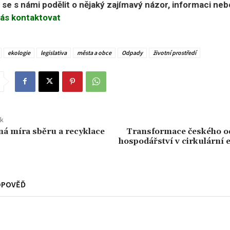
e se s námi podělit o nějaký zajímavý názor, informaci ne
ás kontaktovat
ekologie
legislativa
města a obce
Odpady
životní prostředí
ek
lná míra sběru a recyklace
Transformace českého 
hospodářství v cirkulární
DPOVĚĎ