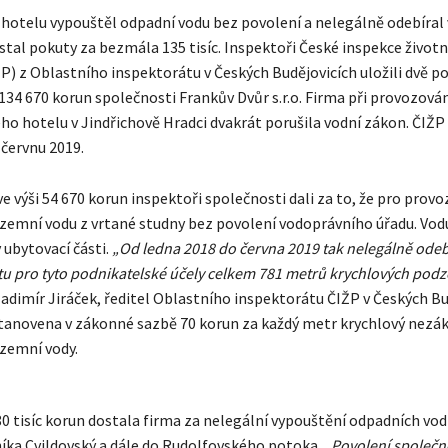
hotelu vypouštěl odpadní vodu bez povolení a nelegálně odebíral
tal pokuty za bezmála 135 tisíc. Inspektoři České inspekce život
ŽP) z Oblastního inspektorátu v Českých Budějovicích uložili dvě p
 134 670 korun společnosti Frankův Dvůr s.r.o. Firma při provozován
o hotelu v Jindřichově Hradci dvakrát porušila vodní zákon. ČIŽP t
 červnu 2019.
e výši 54 670 korun inspektoři společnosti dali za to, že pro provo
zemní vodu z vrtané studny bez povolení vodoprávního úřadu. Vod
v ubytovací části.
„Od ledna 2018 do června 2019 tak nelegálně odeb
u pro tyto podnikatelské účely celkem 781 metrů krychlových pod
ladimír Jiráček, ředitel Oblastního inspektorátu ČIŽP v Českých Bu
tanovena v zákonné sazbě 70 korun za každý metr krychlový nezá
zemní vody.
80 tisíc korun dostala firma za nelegální vypouštění odpadních vod
íka Cvildovský a dále do Rudolfovského potoka.
„Povolení společno