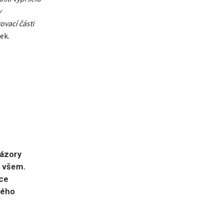
y
vací části
ek.
názory
n všem.
ce
ného