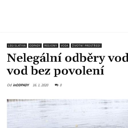
LEGISLATIVA
ODPADY
REGIONY
VODA
ŽIVOTNÍ PROSTŘEDÍ
Nelegální odběry vo
vod bez povolení
Od
inODPADY
16. 1. 2020
0