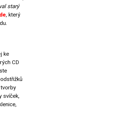
al starý
de
, který
du.
j ke
arých CD
ste
odstřižků
 tvorby
y svíček,
klenice,