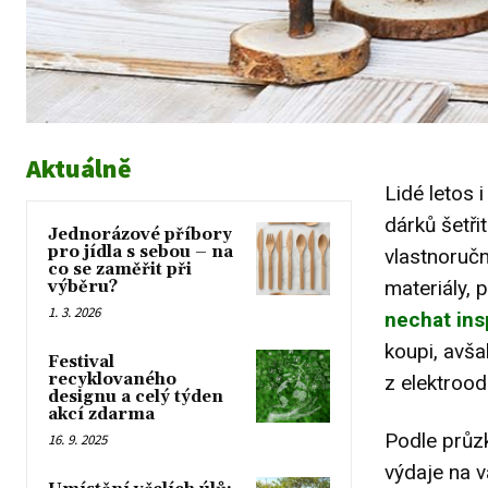
Aktuálně
Lidé letos 
dárků šetři
Jednorázové příbory
pro jídla s sebou – na
vlastnoručn
co se zaměřit při
materiály, 
výběru?
1. 3. 2026
nechat insp
koupi, avša
Festival
recyklovaného
z elektroo
designu a celý týden
akcí zdarma
Podle průzk
16. 9. 2025
výdaje na
v