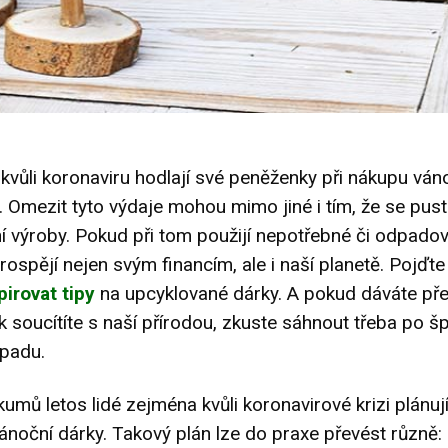
i kvůli koronaviru hodlají své peněženky při nákupu ván
t. Omezit tyto výdaje mohou mimo jiné i tím, že se pust
í výroby. Pokud při tom použijí nepotřebné či odpado
prospějí nejen svým financím, ale i naší planetě. Pojďte
irovat tipy
na upcyklované dárky. A pokud dáváte př
k soucítíte s naší přírodou, zkuste sáhnout třeba po š
dpadu.
umů letos lidé zejména kvůli koronavirové krizi plánují 
ánoční dárky
. Takový plán lze do praxe převést různě: