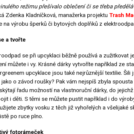
inulého režimu přešívalo oblečení či se třeba předěláv
ká Zdenka Kladníčková, manažerka projektu
Trash Ma
e na výrobu šperků či bytových doplňků z elektroodpa
se a tvořte
roodpad se při upcyklaci běžně používá a zužitkovat je
ní můžete i vy. Krásné dárky vytvoříte například ze st
rgreenem upcyklace jsou také nejrůznější textilie. Šili j
 jako o závod roušky? Pak vám nejspíš zbyla spousta 
é skýtají řadu možností na vlastnoruční dárky, do jejichž
jit i děti. S těmi se můžete pustit například i do výrob
užijete zbytky vosku z těch již vyhořelých a všelijaké s
jistě po ruce plno.
štivý fotorámeček