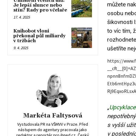
Umístění včelích úlů:
můžete naku
Je lepší slunce nebo
stín? Rady pro včelaře
osobu nebo
17. 4. 2025
šikovnosti 
to víc tím, 
Knihobot vloni
překonal půl miliardy
rozhodnete 
v tržbách
ušetříte ne
9. 4. 2025
https://www.
__cft__[0]=
npnn8nfmDZL
Etb6mtHpz3u
Rj9EqxoRLsx
„
Upcyklace
Markéta Faltysová
nepotřebnýc
Vystudovala PR na VŠMVV v Praze. Před
s vyšší už
nástupem do agentury pracovala jako
v poslední
redaktor a reportér pro ihned.cz, Český