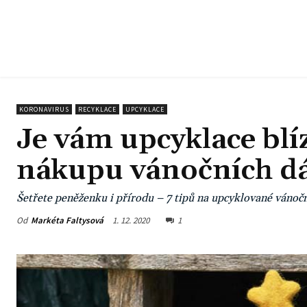
KORONAVIRUS
RECYKLACE
UPCYKLACE
Je vám upcyklace blíz
nákupu vánočních d
Šetřete peněženku i přírodu – 7 tipů na upcyklované vánoč
Od
Markéta Faltysová
1. 12. 2020
1