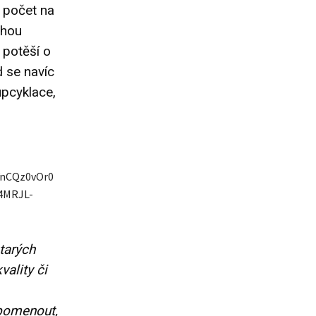
 počet na
chou
é potěší o
d se navíc
upcyklace,
nCQz0vOr0
4MRJL-
tarých
ality či
zpomenout,