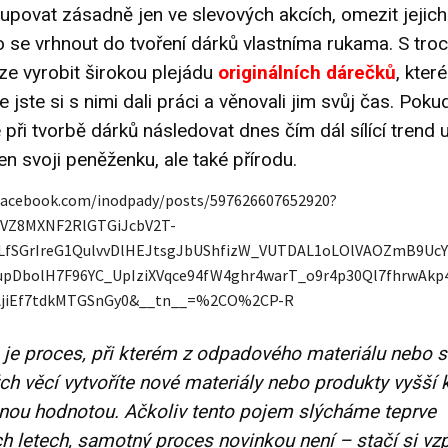
povat zásadně jen ve slevových akcích, omezit jejich
 se vrhnout do tvoření dárků vlastníma rukama. S tro
lze vyrobit širokou plejádu
originálních dárečků
, kter
že jste si s nimi dali práci a věnovali jim svůj čas. Poku
při tvorbě dárků následovat dnes čím dál sílící trend 
jen svoji peněženku, ale také přírodu.
facebook.com/inodpady/posts/597626607652920?
AZVZ8MXNF2RlGTGiJcbV2T-
fSGrIreG1QulvvDlHEJtsgJbUShfizW_VUTDAL1oLOlVAOZmB9UcY
pDbolH7F96YC_UpIziXVqce94fW4ghr4warT_o9r4p30Ql7fhrwAkp
AjiEf7tdkMTGSnGy0&__tn__=%2CO%2CP-R
je proces, při kterém z odpadového materiálu nebo s
h věcí vytvoříte nové materiály nebo produkty vyšší kv
itnou hodnotou. Ačkoliv tento pojem slýcháme teprve
ch letech, samotný proces novinkou není – stačí si v