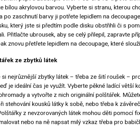
te bílou akrylovou barvou. Vyberte si stranu, kterou ch
a po zaschnutí barvy ji potřete lepidlem na decoupage 
ku, který jste si předtím podle disku obstřihli či s po
li. Přitlačte ubrousek, aby se celý přilepil, zapravte př
ak znovu přetřete lepidlem na decoupage, které slouží i
štářek ze zbytků látek
si nejrůznější zbytky látek – třeba ze šití roušek – pr
eď je ideální čas je využít. Vyberte pěkné ladící větší k
dohromady a vytvořte z nich originální polštářek. Můžete
 při stehování kousků látky k sobě, nebo třeba k závěr
Polštářky z nevzorovaných látek mohou děti pomocí fi
malovat nebo na ně napsat milý vzkaz třeba pro babič