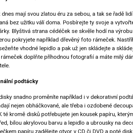
dnes mají svou zlatou éru za sebou, a tak se řadě lidí 
vaná bez užitku válí doma. Posbírejte ty svoje a vytvořt
dárky. Blyštivá strana cédéček se skvěle hodí na výrobu 
erou pokryjete například dřevěný foto rámeček. Nastří
sežeňte vhodné lepidlo a pak už jen skládejte a skládej
rámeček doplňte příhodnou fotografií a máte milý dá
tele.
inální podtácky
isky snadno proměníte například i v dekorativní podtá
adají nejen obháčkované, ale třeba i ozdobené decou
K té kromě disků potřebujete jen kousek papíru, který
řed, bílou akrylovou barvu a lepidlo a ubrousky na de
ečkem papíru zadělejte otvor v CD či DVD a poté dis