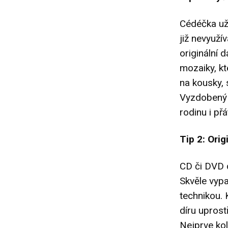
Cédéčka už 
již nevyuží
originální 
mozaiky, kt
na kousky, 
Vyzdobený 
rodinu i přá
Tip 2: Orig
CD či DVD d
Skvěle vyp
technikou. 
díru uprost
Nejprve kol