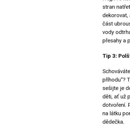
stran natře
dekorovat, 
část ubrous
vody odtrha
přesahy a p
Tip 3: Pol
Schováváte 
příhodu“? T
sešijte je 
děti, ať už
dotvoření. 
na látku po
dědečka.