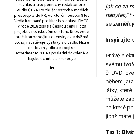
rozhlas a jako pomocný redaktor pro
jak se za m
Studio ČT 24. Po zkušenostech v mediích
nábytek,“
ří
přestoupila do PR, ve kterém působí 8 let.
Vedla kampaně pro klienty v oblasti FMCG.
se zaměřuj
V roce 2018 získala Českou cenu PR za
projekt v neziskovém sektoru. Dnes vede
pražskou pobočku Lesensky.cz. Když má
Inspirujte 
volno, navštěvuje výstavy a divadla. Miluje
cestování, jídlo a nebojí se
experimentovat. Na poslední dovolené v
Právě elekt
Thajsku ochutnala krokodýla.
svému tvoře
či DVD. Eve
během jara
látky, kter
můžete zapo
na které po
jichž máte 
Tip 1: Bly