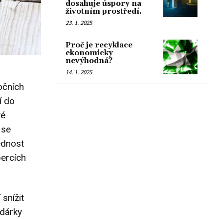
dosahuje úspory na
životním prostředí.
23. 1. 2025
Proč je recyklace
ekonomicky
nevýhodná?
14. 1. 2025
očních
í do
vé
 se
ednost
percích
snížit
 dárky