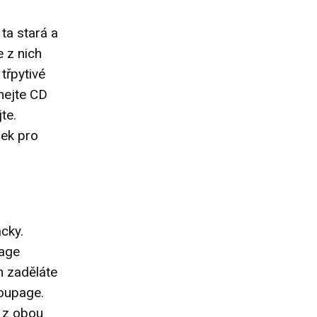
ta stará a
e z nich
třpytivé
hejte CD
te.
rek pro
cky.
page
m zaděláte
coupage.
k z obou