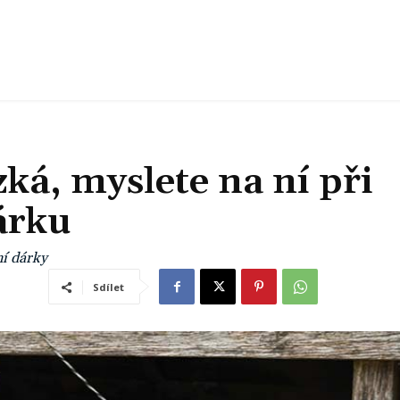
ká, myslete na ní při
árku
ní dárky
Sdílet