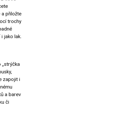
cete
a přiložte
mocí trochy
ípadné
 jako lak.
o „strýčka
ousky,
 zapojit i
ečnému
xů a barev
ku či