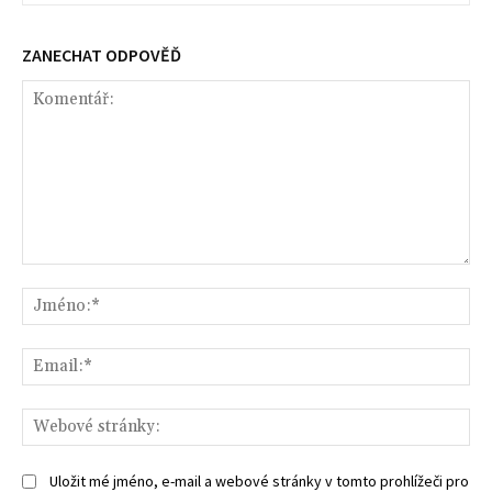
ZANECHAT ODPOVĚĎ
Komentář:
Jm
Ema
We
str
Uložit mé jméno, e-mail a webové stránky v tomto prohlížeči pro