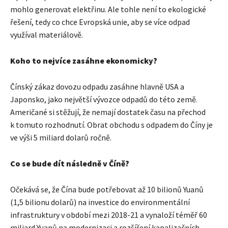
mohlo generovat elektřinu. Ale tohle není to ekologické
řešení, tedy co chce Evropská unie, aby se více odpad
využíval materiálově.
Koho to nejvíce zasáhne ekonomicky?
Čínský zákaz dovozu odpadu zasáhne hlavně USA a
Japonsko, jako největší vývozce odpadů do této země.
Američané si stěžují, že nemají dostatek času na přechod
k tomuto rozhodnutí. Obrat obchodu s odpadem do Číny je
ve výši 5 miliard dolarů ročně.
Co se bude dít následně v Číně?
Očekává se, že Čína bude potřebovat až 10 bilionů Yuanů
(1,5 bilionu dolarů) na investice do environmentální
infrastruktury v období mezi 2018-21 a vynaloží téměř 60
miliard Yuanů na modernizaci a rozšíření kanalizačních