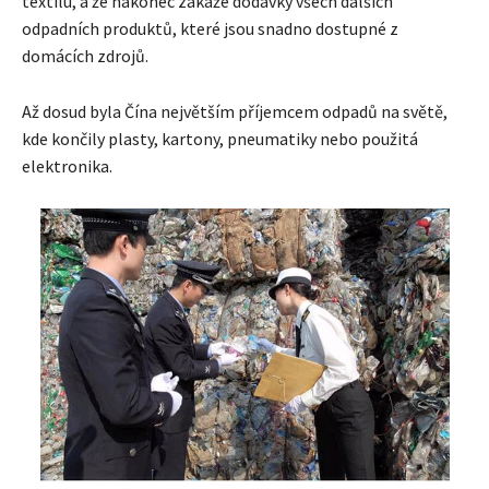
textilu, a že nakonec zakáže dodávky všech dalších
odpadních produktů, které jsou snadno dostupné z
domácích zdrojů.
Až dosud byla Čína největším příjemcem odpadů na světě,
kde končily plasty, kartony, pneumatiky nebo použitá
elektronika.