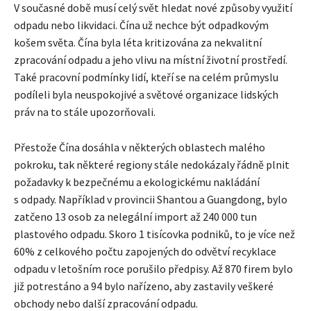
V současné době musí celý svět hledat nové způsoby využití
odpadu nebo likvidaci. Čína už nechce být odpadkovým
košem světa. Čína byla léta kritizována za nekvalitní
zpracování odpadu a jeho vlivu na místní životní prostředí.
Také pracovní podmínky lidí, kteří se na celém průmyslu
podíleli byla neuspokojivé a světové organizace lidských
práv na to stále upozorňovali.
Přestože Čína dosáhla v některých oblastech malého
pokroku, tak některé regiony stále nedokázaly řádně plnit
požadavky k bezpečnému a ekologickému nakládání
s odpady. Například v provincii Shantou a Guangdong, bylo
zatčeno 13 osob za nelegální import až 240 000 tun
plastového odpadu. Skoro 1 tisícovka podniků, to je více než
60% z celkového počtu zapojených do odvětví recyklace
odpadu v letošním roce porušilo předpisy. Až 870 firem bylo
již potrestáno a 94 bylo nařízeno, aby zastavily veškeré
obchody nebo další zpracování odpadu.