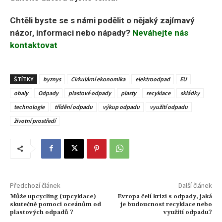
Chtěli byste se s námi podělit o nějaký zajímavý
názor, informaci nebo nápady?
Neváhejte nás
kontaktovat
ŠTÍTKY
byznys
Cirkulární ekonomika
elektroodpad
EU
obaly
Odpady
plastové odpady
plasty
recyklace
skládky
technologie
třídění odpadu
výkup odpadu
využití odpadu
životní prostředí
Předchozí článek
Další článek
Může upcycling (upcyklace)
Evropa čelí krizi s odpady, jaká
skutečně pomoci oceánům od
je budoucnost recyklace nebo
plastových odpadů ?
využití odpadu?