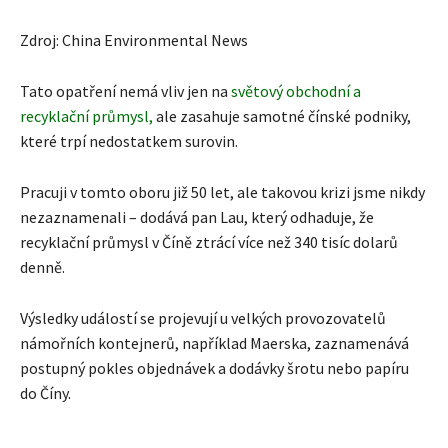
Zdroj: China Environmental News
Tato opatření nemá vliv jen na
světový obchodní a
recyklační průmysl,
ale zasahuje samotné čínské podniky,
které trpí nedostatkem surovin.
Pracuji v tomto oboru již 50 let, ale takovou krizi jsme nikdy
nezaznamenali – dodává pan Lau, který odhaduje, že
recyklační průmysl v Číně ztrácí více než 340 tisíc dolarů
denně.
Výsledky událostí se projevují u velkých provozovatelů
námořních kontejnerů, například Maerska, zaznamenává
postupný pokles objednávek a dodávky šrotu nebo papíru
do Číny.