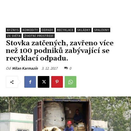
BYZNYS
KOMODITY
ODPADY
RECYKLACE
SKLÁDKY
SPALOVNY
ZE SVĚTA
ŽIVOTNÍ PROSTŘEDÍ
Stovka zatčených, zavřeno více
než 100 podniků zabývající se
recyklací odpadu.
3. 12. 2017
0
Od
Milan Karmazín