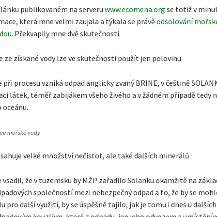
článku publikovaném na serveru
www.ecomena.org
se totiž v minu
rmace, která mne velmi zaujala a týkala se právě
odsolování mořsk
odou
. Překvapily mne dvě skutečnosti.
že ze získané vody lze ve skutečnosti použít jen polovinu.
e při procesu vzniká odpad anglicky zvaný BRINE, v češtině SOLANK
aci látek, téměř zabijákem všeho živého a v žádném případě tedy n
o oceánu.
ace mořské vody
sahuje velké množství nečistot, ale také dalších minerálů
 vsadil, že v tuzemsku by MŽP zařadilo Solanku okamžitě na zákla
padových společností mezi nebezpečný odpad a to, že by se mohl
u pro další využití, by se úspěšně tajilo, jak je tomu i dnes u další
odpadovým kouzlům, které z odpadu, jen jeho odvozem a umístěním