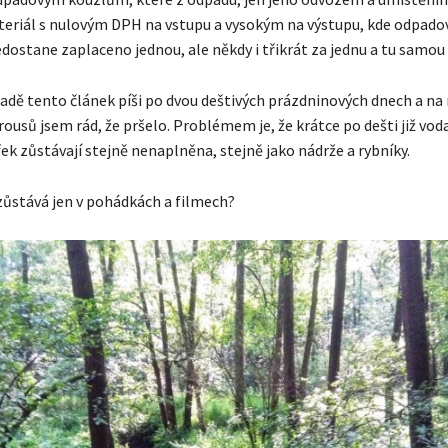
teriál s nulovým DPH na vstupu a vysokým na výstupu, kde odpado
dostane zaplaceno jednou, ale někdy i třikrát za jednu a tu samou 
adě tento článek píši po dvou deštivých prázdninových dnech a na 
usů jsem rád, že pršelo. Problémem je, že krátce po dešti již vod
řek zůstávají stejně nenaplněna, stejně jako nádrže a rybníky.
zůstává jen v pohádkách a filmech?