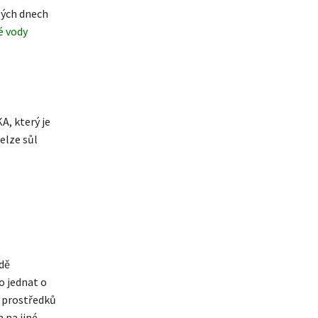
lých dnech
é vody
A, který je
elze sůl
dě
o jednat o
ch prostředků
 na jiné