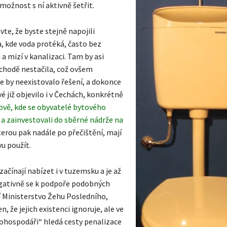
možnost s ní aktivně šetřit.
vte, že byste stejně napojili
, kde voda protéká, často bez
 a mizí v kanalizaci. Tam by asi
chodě nestačila, což ovšem
 by neexistovalo řešení, a dokonce
é již objevilo i v Čechách, konkrétně
kově, kde se obyvatelé bytového
a zainvestovali do sběrné nádrže na
terou pak nadále po přečištění, mají
u použít.
začínají nabízet i v tuzemsku a je až
negativně se k podpoře podobných
í Ministerstvo Žehu Posledního,
n, že jejich existenci ignoruje, ale ve
dohospodáři“ hledá cesty penalizace