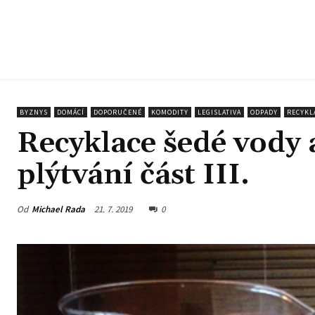
BYZNYS
DOMÁCÍ
DOPORUČENÉ
KOMODITY
LEGISLATIVA
ODPADY
RECYKL
Recyklace šedé vody
plýtvání část III.
Od
Michael Rada
21. 7. 2019
0