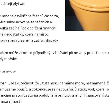
nechtějí plýtvat.
že mnohá osvědčená řešení, často ta,
jvíce subvencována ze státních a
edků začínají po obdržení finanční
né nedostatky, které namísto
mají velmi výrazné negativní dopady.
dem může v tomto případě být získávání pitné vody prostřednict
dy mořské.
 mořské vody
zornil, že skutečnost, že v tuzemsku nemáme moře, neznamená, 
emůžeme použít, a dokonce, že se nepoužívá. Čističky vod, které js
rincipů pracují často na podobném principu a jejich financování st
amozřejmostí.