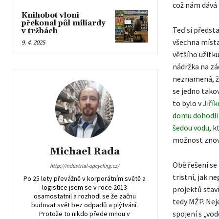
což nám dává 
Knihobot vloni
překonal půl miliardy
Teď si předsta
v tržbách
všechna místa
9. 4. 2025
většího užitku
nádržka na zá
neznamená, že
se jedno takov
to bylo v
Jiří
domu dohodli 
šedou vodu
, k
možnost znov
Michael Rada
Obě řešení se 
http://industrial-upcycling.cz/
tristní, jak 
Po 25 lety převážně v korporátním světě a
logistice jsem se v roce 2013
projektů stav
osamostatnil a rozhodl se že začnu
tedy MŽP. Neje
budovat svět bez odpadů a plýtvání.
spojení s „vo
Protože to nikdo přede mnou v