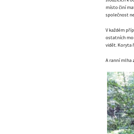
místo činí ma
společnost ne
V každém příp
ostatních moro
vidět. Koryta 
A ranní mlha 