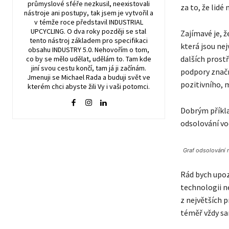
průmyslové sféře nezkusil, neexistovali
za to, že lidé 
nástroje ani postupy, tak jsem je vytvořil a
v témže roce představil INDUSTRIAL
UPCYCLING. O dva roky později se stal
Zajímavé je, 
tento nástroj základem pro specifikaci
která jsou ne
obsahu INDUSTRY 5.0. Nehovořím o tom,
dalších prostř
co by se mělo udělat, udělám to. Tam kde
jiní svou cestu končí, tam já ji začínám.
podpory znač
Jmenuji se Michael Rada a buduji svět ve
pozitivního, 
kterém chci abyste žili Vy i vaši potomci.
Dobrým příkla
odsolování vo
Graf odsolování
Rád bych upo
technologii n
z největších p
téměř vždy s