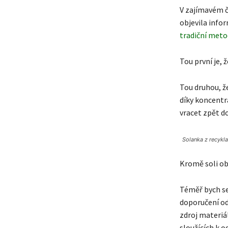
V zajímavém 
objevila info
tradiční met
Tou první je, 
Tou druhou, ž
díky koncentr
vracet zpět d
Solanka z recykl
Kromě soli ob
Téměř bych se
doporučení od
zdroj materiál
sloužících k 