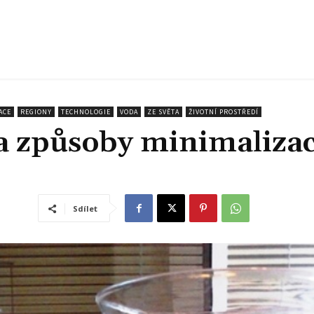
ACE
REGIONY
TECHNOLOGIE
VODA
ZE SVĚTA
ŽIVOTNÍ PROSTŘEDÍ
 a způsoby minimaliza
Sdílet