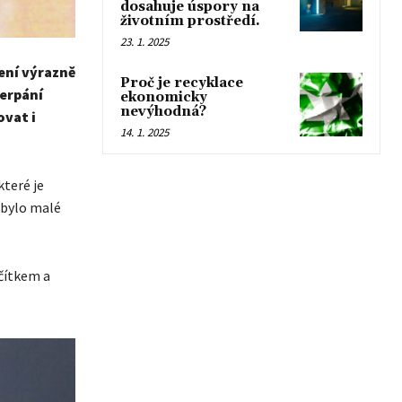
dosahuje úspory na
životním prostředí.
23. 1. 2025
šení výrazně
Proč je recyklace
čerpání
ekonomicky
nevýhodná?
ovat i
14. 1. 2025
teré je
 bylo malé
čítkem a