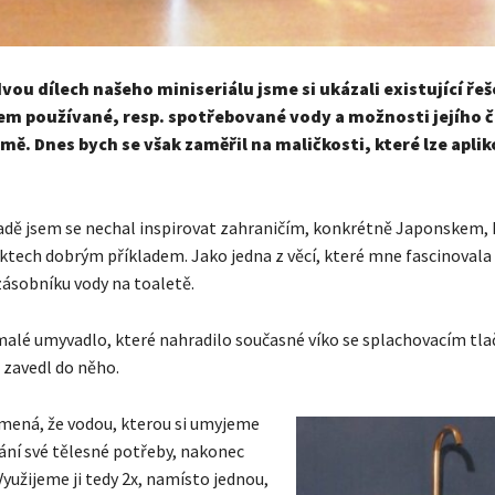
vou dílech našeho miniseriálu jsme si ukázali existující ře
jem používané, resp. spotřebované vody a možnosti jejího 
mě. Dnes bych se však zaměřil na maličkosti, které lze aplik
adě jsem se nechal inspirovat zahraničím, konkrétně Japonskem, k
tech dobrým příkladem. Jako jedna z věcí, které mne fascinovala
ásobníku vody na toaletě.
malé umyvadlo, které nahradilo současné víko se splachovacím tla
 zavedl do něho.
amená, že vodou, kterou si umyjeme
ání své tělesné potřeby, nakonec
yužijeme ji tedy 2x, namísto jednou,