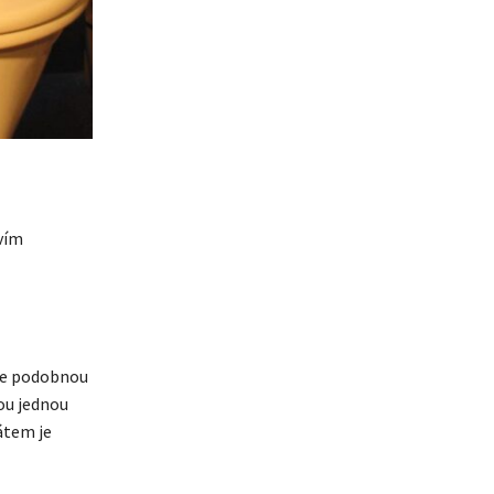
vím
že podobnou
ou jednou
átem je