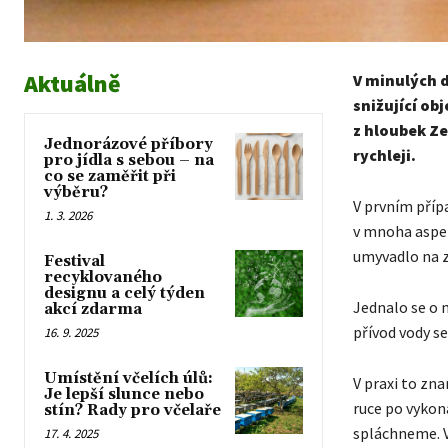
Aktuálně
V minulých d
snižující ob
z hloubek Ze
Jednorázové příbory
rychleji.
pro jídla s sebou – na
co se zaměřit při
výběru?
V prvním příp
1. 3. 2026
v mnoha aspek
umyvadlo na z
Festival
recyklovaného
designu a celý týden
Jednalo se o 
akcí zdarma
přívod vody se
16. 9. 2025
Umístění včelích úlů:
V praxi to zn
Je lepší slunce nebo
ruce po vykon
stín? Rady pro včelaře
spláchneme. V
17. 4. 2025