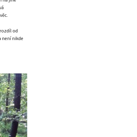
vá
věc.
rozdíl od
a není nikde