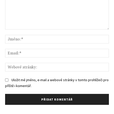
Komentář:
Jm
Ema
We
str
Uložit mé jméno, e-mail a webové stránky v tomto prohlížeči pro
příště i komentář.