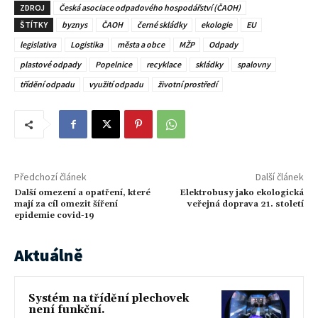
ZDROJ
Česká asociace odpadového hospodářství (ČAOH)
ŠTÍTKY
byznys
ČAOH
černé skládky
ekologie
EU
legislativa
Logistika
města a obce
MŽP
Odpady
plastové odpady
Popelnice
recyklace
skládky
spalovny
třídění odpadu
využití odpadu
životní prostředí
Předchozí článek
Další článek
Další omezení a opatření, které
Elektrobusy jako ekologická
mají za cíl omezit šíření
veřejná doprava 21. století
epidemie covid-19
Aktuálně
Systém na třídění plechovek
není funkční.