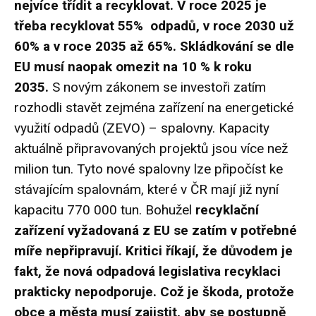
nejvíce třídit a recyklovat. V roce 2025 je
třeba recyklovat 55% odpadů, v roce 2030 už
60% a v roce 2035 až 65%. Skládkování se dle
EU musí naopak omezit na 10 % k roku
2035.
S novým zákonem se investoři zatím
rozhodli stavět zejména zařízení na energetické
využití odpadů (ZEVO) – spalovny. Kapacity
aktuálně připravovaných projektů jsou více než
milion tun. Tyto nové spalovny lze připočíst ke
stávajícím spalovnám, které v ČR mají již nyní
kapacitu 770 000 tun. Bohužel
recyklační
zařízení vyžadovaná z EU se zatím v potřebné
míře nepřipravují. Kritici říkají, že důvodem je
fakt, že nová odpadová legislativa recyklaci
prakticky nepodporuje. Což je škoda, protože
obce a města musí zajistit, aby se postupně