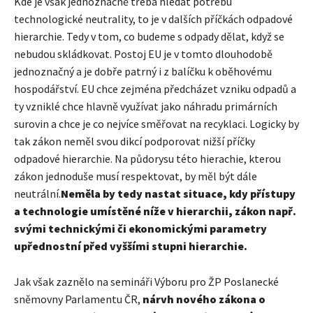
Kde je však jednoznačně třeba hledat potřebu
technologické neutrality, to je v dalších příčkách odpadové
hierarchie. Tedy v tom, co budeme s odpady dělat, když se
nebudou skládkovat. Postoj EU je v tomto dlouhodobě
jednoznačný a je dobře patrný i z balíčku k oběhovému
hospodářství. EU chce zejména předcházet vzniku odpadů a
ty vzniklé chce hlavně využívat jako náhradu primárních
surovin a chce je co nejvíce směřovat na recyklaci. Logicky by
tak zákon neměl svou dikcí podporovat nižší příčky
odpadové hierarchie. Na půdorysu této hierachie, kterou
zákon jednoduše musí respektovat, by měl být dále
neutrální.
Neměla by tedy nastat situace, kdy přístupy
a technologie umístěné níže v hierarchii, zákon např.
svými technickými či ekonomickými parametry
upřednostní před vyššími stupni hierarchie.
Jak však zaznělo na semináři Výboru pro ŽP Poslanecké
sněmovny Parlamentu ČR,
nárvh nového zákona o