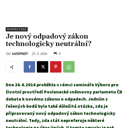
DOPORUČENÉ
Je nový odpadový zákon
technologicky neutrální?
23. 5. 2016
0
Od
inODPADY
Dne 26.4.2016 proběhla v rámci semináře Výboru pro
životní prostředí Poslanecké sněmovny parlametu ČR
debata k novému zákonu o odpadech. Jedním z
řešených bodů byla také důležitá otázka, zda je
připravovaný nový odpadový zákon technologicky
neutrální. Tedy, zda stát nepreferuje některé
technologie na úkor jiných. V tomto smyslu je pak