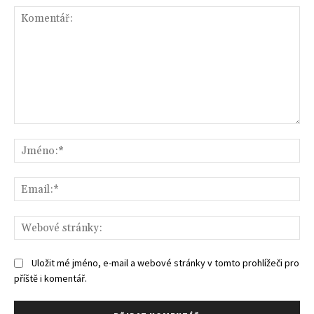
Komentář:
Jm
Ema
We
str
Uložit mé jméno, e-mail a webové stránky v tomto prohlížeči pro
příště i komentář.