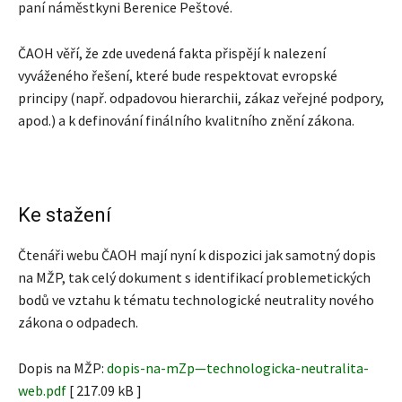
paní náměstkyni Berenice Peštové.
ČAOH věří, že zde uvedená fakta přispějí k nalezení
vyváženého řešení, které bude respektovat evropské
principy (např. odpadovou hierarchii, zákaz veřejné podpory,
apod.) a k definování finálního kvalitního znění zákona.
Ke stažení
Čtenáři webu ČAOH mají nyní k dispozici jak samotný dopis
na MŽP, tak celý dokument s identifikací problemetických
bodů ve vztahu k tématu technologické neutrality nového
zákona o odpadech.
Dopis na MŽP:
dopis-na-mZp—technologicka-neutralita-
web.pdf
[ 217.09 kB ]