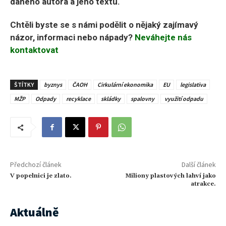
daného autora a jeho textu.
Chtěli byste se s námi podělit o nějaký zajímavý
názor, informaci nebo nápady?
Neváhejte nás
kontaktovat
ŠTÍTKY
byznys
ČAOH
Cirkulární ekonomika
EU
legislativa
MŽP
Odpady
recyklace
skládky
spalovny
využití odpadu
Předchozí článek
Další článek
V popelnici je zlato.
Miliony plastových lahví jako
atrakce.
Aktuálně