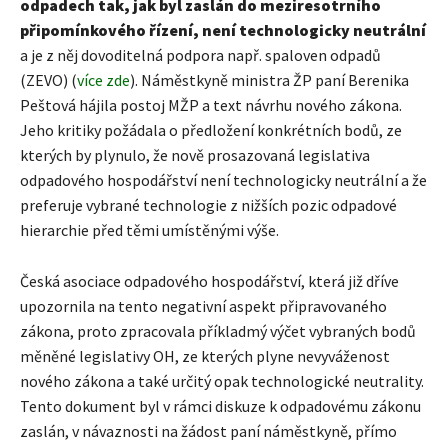
odpadech tak, jak byl zaslán do meziresotrního
připomínkového řízení, není technologicky neutrální
a je z něj dovoditelná podpora např. spaloven odpadů
(ZEVO) (
více zde
). Náměstkyně ministra ŽP paní Berenika
Peštová hájila postoj MŽP a text návrhu nového zákona.
Jeho kritiky požádala o předložení konkrétních bodů, ze
kterých by plynulo, že nově prosazovaná legislativa
odpadového hospodářství není technologicky neutrální a že
preferuje vybrané technologie z nižších pozic odpadové
hierarchie před těmi umístěnými výše.
Česká asociace odpadového hospodářství, která již dříve
upozornila na tento negativní aspekt připravovaného
zákona, proto zpracovala příkladmý výčet vybraných bodů
měněné legislativy OH, ze kterých plyne nevyváženost
nového zákona a také určitý opak technologické neutrality.
Tento dokument byl v rámci diskuze k odpadovému zákonu
zaslán, v návaznosti na žádost paní náměstkyně, přímo