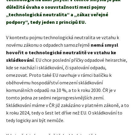
důležitá úvaha o souvstažnosti mezi pojmy
„technologická neutralita“ a „zákaz veřejné
podpory“, tedy jeden z principů EU.
V kontextu pojmu technologická neutralita ve vztahu k
novému zákonu o odpadech samozřejmě
nemá smysl
hovořit o technologické neutralitě ve vztahu ke
skládkování
. EU chce poslední příčky odpadové heirarchie,
kde se nachází i skládkování, či spalování odpadu,
omezovat. Proto také EU navrhuje v rámci balíčku k
oběhovému hospodářství omezení skládkování
komunálních odpadů na 10 %, a to k roku 2030. ČR je v
tomto jedna ze sedmi nejprogresivnějších zemí.
Skládkování máme v ČR již zakázáno v platném zákoně, a to
k roku 2024, tedy o šest let dříve než EU. O skládkování to
tedy logicky ani být nemůže.