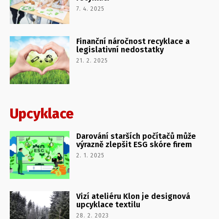
7. 4. 2025
Finanční náročnost recyklace a
legislativní nedostatky
21. 2. 2025
Upcyklace
Darování starších počítačů může
výrazně zlepšit ESG skóre firem
2. 1. 2025
Vizí ateliéru Klon je designová
upcyklace textilu
28. 2. 2023