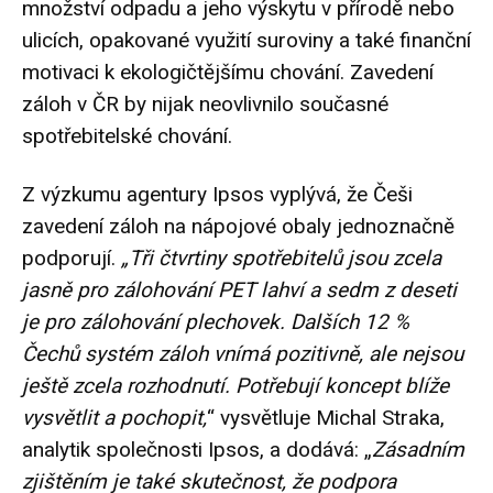
množství odpadu a jeho výskytu v přírodě nebo
ulicích, opakované využití suroviny a také finanční
motivaci k ekologičtějšímu chování. Zavedení
záloh v ČR by nijak neovlivnilo současné
spotřebitelské chování.
Z výzkumu agentury Ipsos vyplývá, že Češi
zavedení záloh na nápojové obaly jednoznačně
podporují.
„Tři čtvrtiny spotřebitelů jsou zcela
jasně pro zálohování PET lahví a sedm z deseti
je pro zálohování plechovek. Dalších 12 %
Čechů systém záloh vnímá pozitivně, ale nejsou
ještě zcela rozhodnutí. Potřebují koncept blíže
vysvětlit a pochopit,
“ vysvětluje Michal Straka,
analytik společnosti Ipsos, a dodává: „
Zásadním
zjištěním je také skutečnost, že podpora