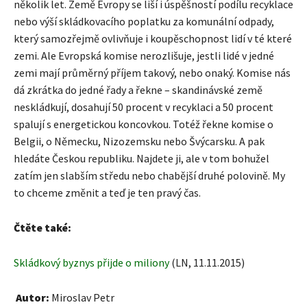
několik let. Země Evropy se liší i úspěšností podílu recyklace
nebo výší skládkovacího poplatku za komunální odpady,
který samozřejmě ovlivňuje i koupěschopnost lidí v té které
zemi. Ale Evropská komise nerozlišuje, jestli lidé v jedné
zemi mají průměrný příjem takový, nebo onaký. Komise nás
dá zkrátka do jedné řady a řekne – skandinávské země
neskládkují, dosahují 50 procent v recyklaci a 50 procent
spalují s energetickou koncovkou. Totéž řekne komise o
Belgii, o Německu, Nizozemsku nebo Švýcarsku. A pak
hledáte Českou republiku. Najdete ji, ale v tom bohužel
zatím jen slabším středu nebo chabější druhé polovině. My
to chceme změnit a teď je ten pravý čas.
Čtěte také:
Skládkový byznys přijde o miliony
(LN, 11.11.2015)
Autor:
Miroslav Petr