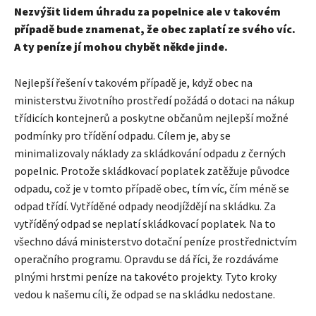
Nezvýšit lidem úhradu za popelnice ale v takovém
případě bude znamenat, že obec zaplatí ze svého víc.
A ty peníze jí mohou chybět někde jinde.
Nejlepší řešení v takovém případě je, když obec na
ministerstvu životního prostředí požádá o dotaci na nákup
třídicích kontejnerů a poskytne občanům nejlepší možné
podmínky pro třídění odpadu. Cílem je, aby se
minimalizovaly náklady za skládkování odpadu z černých
popelnic. Protože skládkovací poplatek zatěžuje původce
odpadu, což je v tomto případě obec, tím víc, čím méně se
odpad třídí. Vytříděné odpady neodjíždějí na skládku. Za
vytříděný odpad se neplatí skládkovací poplatek. Na to
všechno dává ministerstvo dotační peníze prostřednictvím
operačního programu. Opravdu se dá říci, že rozdáváme
plnými hrstmi peníze na takovéto projekty. Tyto kroky
vedou k našemu cíli, že odpad se na skládku nedostane.