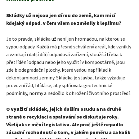
Skládky už nejsou jen dírou do země, kam mizí
kdejaký odpad. V čem všem se změnily k lepšímu?
Je to pravda, skládka už není jen hromadou, na kterou se
sypou odpady. Každá má přesně schválený areál, kde vznikly
a vznikají i další dílčí odpadová zařízení, sloužící třeba k
přetřídění odpadu nebo jeho využití v kompostárně, jsou
zde biodegradační plochy, které vedou například k
dekontaminaci zeminy. Skládka je stavba, takže vyžaduje
provozní řád, hlídá se, aby splňovala geotechnické
podmínky, normy a nedošlo k ohrožení životního prostředí.
O využití skládek, jejich dalším osudu a na druhé
straně o recyklaci a spalování se diskutuje roky.
Všelijak se mění legislativa. Ale proč ještě nepadlo
zásadní rozhodnutí o tom, v jakém poměru a za kolik