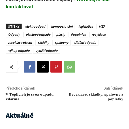
kontaktovat
ŠTÍTKY
elektroodpad
kompostování
legislativa
MŽP
Odpady
plastové odpady
plasty
Popelnice
recyklace
recyklace plastu
skládky
spalovny
třídění odpadu
výkup odpadu
využití odpadu
Předchozí článek
Další článek
V Teplicích je svoz odpadu
Recyklace, skládky, spalovny a
zdarma.
poplatky
Aktuálně