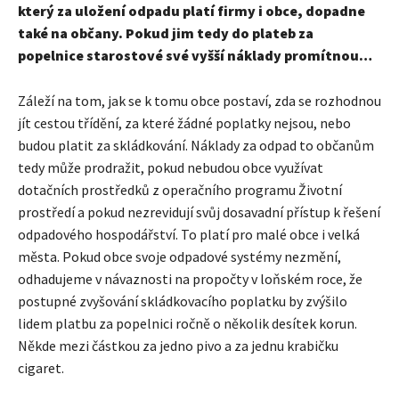
který za uložení odpadu platí firmy i obce, dopadne
také na občany. Pokud jim tedy do plateb za
popelnice starostové své vyšší náklady promítnou…
Záleží na tom, jak se k tomu obce postaví, zda se rozhodnou
jít cestou třídění, za které žádné poplatky nejsou, nebo
budou platit za skládkování. Náklady za odpad to občanům
tedy může prodražit, pokud nebudou obce využívat
dotačních prostředků z operačního programu Životní
prostředí a pokud nezrevidují svůj dosavadní přístup k řešení
odpadového hospodářství. To platí pro malé obce i velká
města. Pokud obce svoje odpadové systémy nezmění,
odhadujeme v návaznosti na propočty v loňském roce, že
postupné zvyšování skládkovacího poplatku by zvýšilo
lidem platbu za popelnici ročně o několik desítek korun.
Někde mezi částkou za jedno pivo a za jednu krabičku
cigaret.