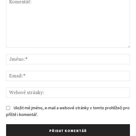
Komentář:
Jm
Ema
We
str
Uložit mé jméno, e-mail a webové stránky v tomto prohlížeči pro
příště i komentář.