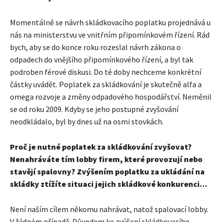
Momentálně se návrh skládkovacího poplatku projednává u
nás na ministerstvu ve vnitřním připomínkovém řízení. Rád
bych, aby se do konce roku rozeslal návrh zákona o
odpadech do vnějšího připomínkového řízení, a byl tak
podroben férové diskusi. Do té doby nechceme konkrétní
částky uvádět. Poplatek za skládkování je skutečně alfa a
omega rozvoje a změny odpadového hospodářství. Neměnil
se od roku 2009. Kdyby se jeho postupné zvyšování
neodkládalo, byl by dnes už na osmi stovkách.
Proč je nutné poplatek za skládkování zvyšovat?
Nenahráváte tím lobby firem, které provozují nebo
stavějí spalovny?
Zvýšením poplatku za ukládání na
skládky ztížíte situaci jejich skládkové konkurenci…
Není naším cílem někomu nahrávat, natož spalovací lobby.
V žádném případě. Důvodem ke zvýšení skládkovacího