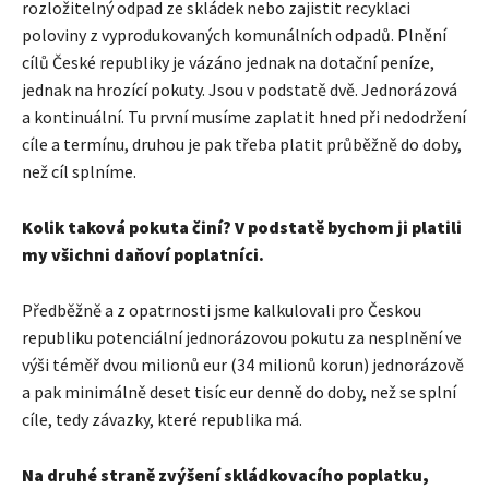
rozložitelný odpad ze skládek nebo zajistit recyklaci
poloviny z vyprodukovaných komunálních odpadů. Plnění
cílů České republiky je vázáno jednak na dotační peníze,
jednak na hrozící pokuty. Jsou v podstatě dvě. Jednorázová
a kontinuální. Tu první musíme zaplatit hned při nedodržení
cíle a termínu, druhou je pak třeba platit průběžně do doby,
než cíl splníme.
Kolik taková pokuta činí? V podstatě bychom ji platili
my všichni daňoví poplatníci.
Předběžně a z opatrnosti jsme kalkulovali pro Českou
republiku potenciální jednorázovou pokutu za nesplnění ve
výši téměř dvou milionů eur (34 milionů korun) jednorázově
a pak minimálně deset tisíc eur denně do doby, než se splní
cíle, tedy závazky, které republika má.
Na druhé straně zvýšení skládkovacího poplatku,