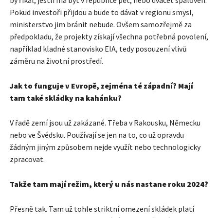
by říkal, jestli má být v republice pět, nebo dvacet spaloven.
Pokud investoři přijdou a bude to dávat v regionu smysl,
ministerstvo jim bránit nebude. Ovšem samozřejmě za
předpokladu, že projekty získají všechna potřebná povolení,
například kladné stanovisko EIA, tedy posouzení vlivů
záměru na životní prostředí.
Jak to funguje v Evropě, zejména té západní? Mají
tam také skládky na kahánku?
V řadě zemí jsou už zakázané. Třeba v Rakousku, Německu
nebo ve Švédsku. Používají se jen na to, co už opravdu
žádným jiným způsobem nejde využít nebo technologicky
zpracovat.
Takže tam mají režim, který u nás nastane roku 2024?
Přesně tak. Tam už tohle striktní omezení skládek platí