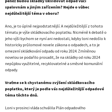
peněz budou skládky likvidovat odpad vůči
spalovnám a jiným zařízením? Nejde o vůbec
nejdůležitější téma v oboru?
Ano, je to úplně nejpodstatnější. A nejdůležitější z tohoto
tématu je výše skládkovacího poplatku. Nicméně k debatě o
jeho výši bychom se nyní ani nedostali, kdyby loni nedošlo k
historicky průlomové novele zákona o odpadech, a to je
omezení skládkování odpadu od roku 2024. Zmíněnou
novelou se podařilo prosadit, že na skládky od roku 2024
nepůjdou využitelné, recyklovatelné a směsné komunální
odpady.
Vraťme se k chystanému zvýšení skládkovacího
poplatku, který je podle vás nejdůležitější odpadové
téma těchto dnů.
Loni v prosinci vláda schválila Plán odpadového