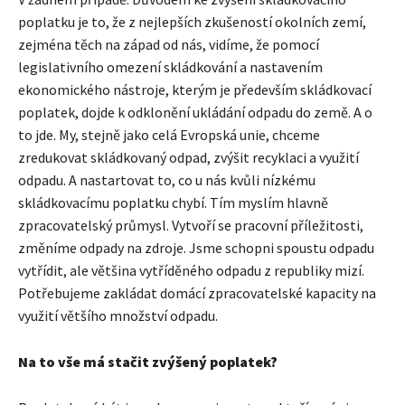
poplatku je to, že z nejlepších zkušeností okolních zemí,
zejména těch na západ od nás, vidíme, že pomocí
legislativního omezení skládkování a nastavením
ekonomického nástroje, kterým je především skládkovací
poplatek, dojde k odklonění ukládání odpadu do země. A o
to jde. My, stejně jako celá Evropská unie, chceme
zredukovat skládkovaný odpad, zvýšit recyklaci a využití
odpadu. A nastartovat to, co u nás kvůli nízkému
skládkovacímu poplatku chybí. Tím myslím hlavně
zpracovatelský průmysl. Vytvoří se pracovní příležitosti,
změníme odpady na zdroje. Jsme schopni spoustu odpadu
vytřídit, ale většina vytříděného odpadu z republiky mizí.
Potřebujeme zakládat domácí zpracovatelské kapacity na
využití většího množství odpadu.
Na to vše má stačit zvýšený poplatek?