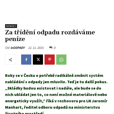
DOMÁCÍ
Za třídění odpadu rozdáváme
peníze
12. 11. 2015
0
Od
inODPADY
Roky se v Česku o potřebě radikálně změnit systém
nakládání s odpady jen mluvilo. Teď je tu další pokus.
„Skládky budou existovat i nadále, ale bude se do
nich ukládat jen to, co není možné materiálově nebo
energeticky využít,“ říká v rozhovoru pro LN Jaromír
Manhart, ředitel odboru odpadů na ministerstvu
životního prostředí.