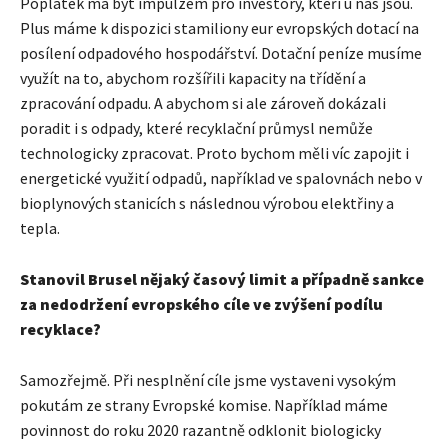
Poplatek má být impulzem pro investory, kteří u nás jsou.
Plus máme k dispozici stamiliony eur evropských dotací na
posílení odpadového hospodářství. Dotační peníze musíme
využít na to, abychom rozšířili kapacity na třídění a
zpracování odpadu. A abychom si ale zároveň dokázali
poradit i s odpady, které recyklační průmysl nemůže
technologicky zpracovat. Proto bychom měli víc zapojit i
energetické využití odpadů, například ve spalovnách nebo v
bioplynových stanicích s následnou výrobou elektřiny a
tepla.
Stanovil Brusel nějaký časový limit a případně sankce
za nedodržení evropského cíle ve zvýšení podílu
recyklace?
Samozřejmě. Při nesplnění cíle jsme vystaveni vysokým
pokutám ze strany Evropské komise. Například máme
povinnost do roku 2020 razantně odklonit biologicky