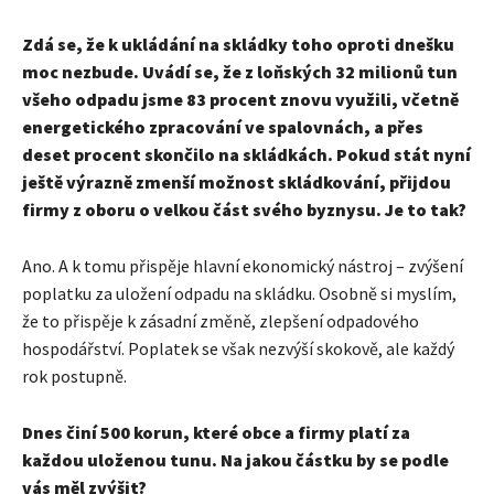
Zdá se, že k ukládání na skládky toho oproti dnešku
moc nezbude. Uvádí se, že z loňských 32 milionů tun
všeho odpadu jsme 83 procent znovu využili, včetně
energetického zpracování ve spalovnách, a přes
deset procent skončilo na skládkách. Pokud stát nyní
ještě výrazně zmenší možnost skládkování, přijdou
firmy z oboru o velkou část svého byznysu. Je to tak?
Ano. A k tomu přispěje hlavní ekonomický nástroj – zvýšení
poplatku za uložení odpadu na skládku. Osobně si myslím,
že to přispěje k zásadní změně, zlepšení odpadového
hospodářství. Poplatek se však nezvýší skokově, ale každý
rok postupně.
Dnes činí 500 korun, které obce a firmy platí za
každou uloženou tunu. Na jakou částku by se podle
vás měl zvýšit?