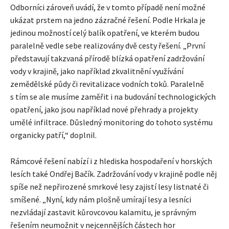
Odborníci zároveň uvádí, že v tomto případě není možné
ukázat prstem na jedno zázračné řešení. Podle Hrkala je
jedinou možností celý balík opatření, ve kterém budou
paralelně vedle sebe realizovány dvě cesty řešení. „První
představují takzvaná přírodě blízká opatření zadržování
vody v krajině, jako například zkvalitnění využívání
zemědělské půdy či revitalizace vodních toků. Paralelně
s tím se ale musíme zaměřit i na budování technologických
opatření, jako jsou například nové přehrady a projekty
umělé infiltrace. Důsledný monitoring do tohoto systému
organicky patří,“ doplnil.
Rámcové řešení nabízí i z hlediska hospodaření v horských
lesích také Ondřej Bačík. Zadržování vody v krajině podle něj
spíše než nepřirozené smrkové lesy zajistí lesy listnaté či
smíšené. „Nyní, kdy nám plošně umírají lesy a lesníci
nezvládají zastavit kůrovcovou kalamitu, je správným
řešením neumožnit v nejcennějších částech hor