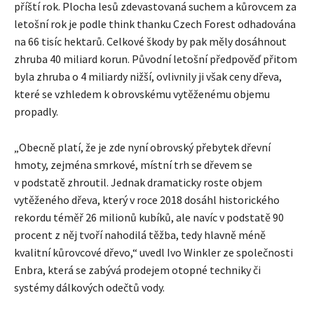
příští rok. Plocha lesů zdevastovaná suchem a kůrovcem za
letošní rok je podle think thanku Czech Forest odhadována
na 66 tisíc hektarů. Celkové škody by pak měly dosáhnout
zhruba 40 miliard korun. Původní letošní předpověď přitom
byla zhruba o 4 miliardy nižší, ovlivnily ji však ceny dřeva,
které se vzhledem k obrovskému vytěženému objemu
propadly.
„Obecně platí, že je zde nyní obrovský přebytek dřevní
hmoty, zejména smrkové, místní trh se dřevem se
v podstatě zhroutil. Jednak dramaticky roste objem
vytěženého dřeva, který v roce 2018 dosáhl historického
rekordu téměř 26 milionů kubíků, ale navíc v podstatě 90
procent z něj tvoří nahodilá těžba, tedy hlavně méně
kvalitní kůrovcové dřevo,“ uvedl Ivo Winkler ze společnosti
Enbra, která se zabývá prodejem otopné techniky či
systémy dálkových odečtů vody.