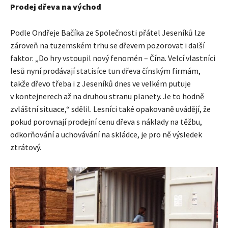
Prodej dřeva na východ
Podle Ondřeje Bačíka ze Společnosti přátel Jeseníků lze
zároveň na tuzemském trhu se dřevem pozorovat i další
faktor. „Do hry vstoupil nový fenomén – Čína. Velcí vlastníci
lesů nyní prodávají statisíce tun dřeva čínským firmám,
takže dřevo třeba i z Jeseníků dnes ve velkém putuje
v kontejnerech až na druhou stranu planety. Je to hodně
zvláštní situace,“ sdělil. Lesníci také opakovaně uvádějí, že
pokud porovnají prodejní cenu dřeva s náklady na těžbu,
odkorňování a uchovávání na skládce, je pro ně výsledek
ztrátový.