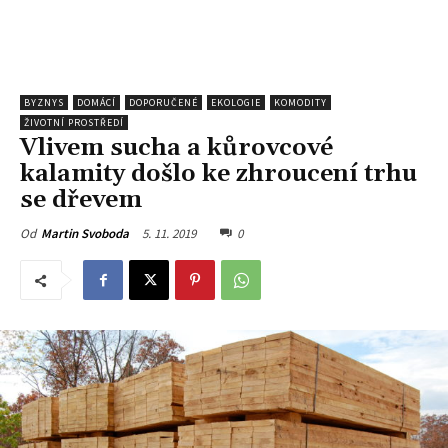
BYZNYS
DOMÁCÍ
DOPORUČENÉ
EKOLOGIE
KOMODITY
ŽIVOTNÍ PROSTŘEDÍ
Vlivem sucha a kůrovcové
kalamity došlo ke zhroucení trhu
se dřevem
5. 11. 2019
0
Od
Martin Svoboda