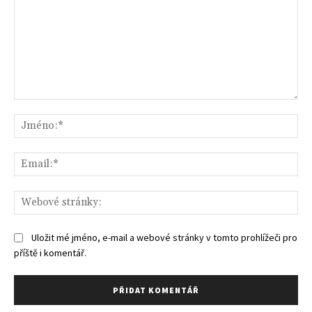
Komentář:
Jm
Ema
We
str
Uložit mé jméno, e-mail a webové stránky v tomto prohlížeči pro
příště i komentář.