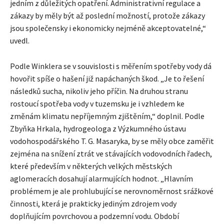
jedním z důležitých opatření. Administrativní regulace a
zákazy by měly být až poslední možností, protože zákazy
jsou společensky i ekonomicky nejméně akceptovatelné,“
uvedl.
Podle Winklera se v souvislosti s měřením spotřeby vody dá
hovořit spíše o hašení již napáchaných škod. „Je to řešení
následků sucha, nikoliv jeho příčin. Na druhou stranu
rostoucí spotřeba vody v tuzemsku je i vzhledem ke
změnám klimatu nepříjemným zjištěním,“ doplnil. Podle
Zbyňka Hrkala, hydrogeologa z Výzkumného ústavu
vodohospodářského T. G. Masaryka, by se měly obce zaměřit
zejména na snížení ztrát ve stávajících vodovodních řadech,
které především v některých velkých městských
aglomeracích dosahují alarmujících hodnot. „Hlavním
problémem je ale prohlubující se nerovnoměrnost srážkové
činnosti, která je prakticky jediným zdrojem vody
doplňujícím povrchovou a podzemní vodu. Období