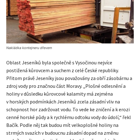
Nakládka kontejneru dřevem
Oblast Jeseníků byla společně s Vysočinou nejvíce
postižená kůrovcem a suchem z celé České republiky.
Přitom právě Jeseníky jsou považovány za obří zásobárnu a
zdroj vody pro značnou část Moravy. „Plošné odlesnění a
holiny v důsledku kůrovcové kalamity má zejména
v horských podmínkách Jeseníků zcela zásadní vliv na
schopnost hor zadržovat vodu. To vede ke zničení a k erozi
cenné horské půdy a k rychlému odtoku vody do údolí,“ řekl
Bačík. Podle něj tak budou mít velkoplošné holiny na
strmých svazích v budoucnu zásadní dopad na změnu