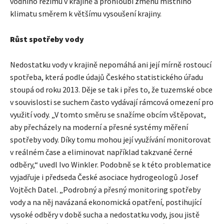
vodního režimu v krajině a prohloubí změnu místního
klimatu směrem k většímu vysoušení krajiny.
Růst spotřeby vody
Nedostatku vody v krajině nepomáhá ani její mírně rostoucí
spotřeba, která podle údajů Českého statistického úřadu
stoupá od roku 2013. Děje se tak i přes to, že tuzemské obce
v souvislosti se suchem často vydávají rámcová omezení pro
využití vody. „V tomto směru se snažíme obcím vštěpovat,
aby přecházely na moderní a přesné systémy měření
spotřeby vody. Díky tomu mohou její využívání monitorovat
v reálném čase a eliminovat například takzvané černé
odběry,“ uvedl Ivo Winkler. Podobně se k této problematice
vyjadřuje i předseda České asociace hydrogeologů Josef
Vojtěch Datel. „Podrobný a přesný monitoring spotřeby
vody a na něj navázaná ekonomická opatření, postihující
vysoké odběry v době sucha a nedostatku vody, jsou jistě