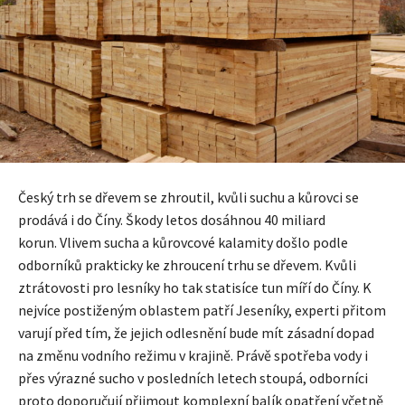
Český trh se dřevem se zhroutil, kvůli suchu a kůrovci se
prodává i do Číny. Škody letos dosáhnou 40 miliard
korun. Vlivem sucha a kůrovcové kalamity došlo podle
odborníků prakticky ke zhroucení trhu se dřevem. Kvůli
ztrátovosti pro lesníky ho tak statisíce tun míří do Číny. K
nejvíce postiženým oblastem patří Jeseníky, experti přitom
varují před tím, že jejich odlesnění bude mít zásadní dopad
na změnu vodního režimu v krajině. Právě spotřeba vody i
přes výrazné sucho v posledních letech stoupá, odborníci
proto doporučují přijmout komplexní balík opatření včetně