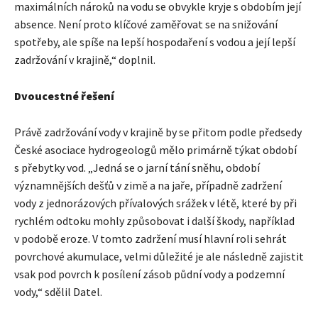
maximálních nároků na vodu se obvykle kryje s obdobím její
absence. Není proto klíčové zaměřovat se na snižování
spotřeby, ale spíše na lepší hospodaření s vodou a její lepší
zadržování v krajině,“ doplnil.
Dvoucestné řešení
Právě zadržování vody v krajině by se přitom podle předsedy
České asociace hydrogeologů mělo primárně týkat období
s přebytky vod. „Jedná se o jarní tání sněhu, období
významnějších dešťů v zimě a na jaře, případně zadržení
vody z jednorázových přívalových srážek v létě, které by při
rychlém odtoku mohly způsobovat i další škody, například
v podobě eroze. V tomto zadržení musí hlavní roli sehrát
povrchové akumulace, velmi důležité je ale následně zajistit
vsak pod povrch k posílení zásob půdní vody a podzemní
vody,“ sdělil Datel.