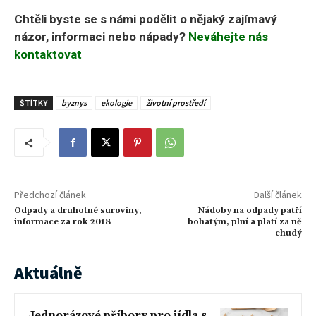
Chtěli byste se s námi podělit o nějaký zajímavý
názor, informaci nebo nápady?
Neváhejte nás
kontaktovat
ŠTÍTKY
byznys
ekologie
životní prostředí
Předchozí článek
Další článek
Odpady a druhotné suroviny,
Nádoby na odpady patří
informace za rok 2018
bohatým, plní a platí za ně
chudý
Aktuálně
Jednorázové příbory pro jídla s