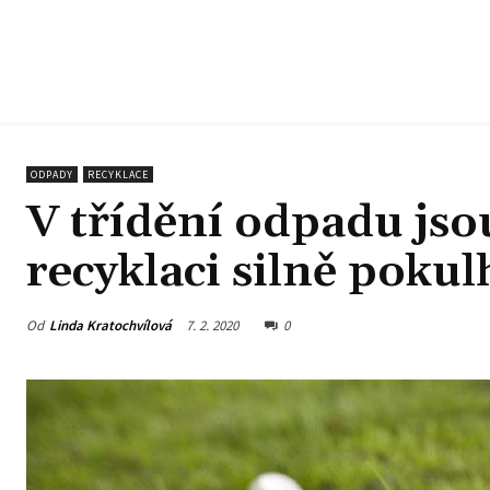
ODPADY
RECYKLACE
V třídění odpadu jso
recyklaci silně pokul
Od
Linda Kratochvílová
7. 2. 2020
0