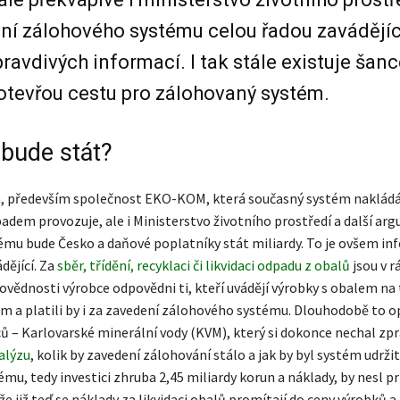
í zálohového systému celou řadou zavádějíc
ravdivých informací. I tak stále existuje šanc
otevřou cestu pro zálohovaný systém.
 bude stát?
, především společnost EKO-KOM, která současný systém nakládá
dem provozuje, ale i Ministerstvo životního prostředí a další arg
ému bude Česko a daňové poplatníky stát miliardy. To je ovšem i
dějící. Za
sběr, třídění, recyklaci či likvidaci odpadu z obalů
jsou v r
vědnosti výrobce odpovědni ti, kteří uvádějí výrobky s obalem na t
ém a platili by i za zavedení zálohového systému. Dlouhodobě to o
ců – Karlovarské minerální vody (KVM), který si dokonce nechal zp
alýzu
, kolik by zavedení zálohování stálo a jak by byl systém udržit
mu, tedy investici zhruba 2,45 miliardy korun a náklady, by nesl p
e již teď se náklady za likvidaci obalů promítají do ceny výrobků 