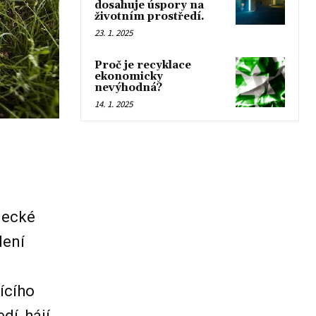
dosahuje úspory na
životním prostředí.
23. 1. 2025
Proč je recyklace
ekonomicky
nevýhodná?
14. 1. 2025
necké
dení
jícího
dí, hájí