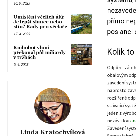
16. 9. 2025
nezaveden
Umístění včelích úlů:
přímo nep
Je lepší slunce nebo
stín? Rady pro včelaře
poslanci 
17. 4. 2025
Knihobot vloni
Kolik to
překonal půl miliardy
v tržbách
9. 4. 2025
Odpůrci záloh
obalovým odpa
zavedení syst
naprosto zavá
rozšířené odpo
stávající syst
jeden z výrob
nezávislou
an
Zavedení systé
Linda Kratochvílová
Samozřejmě, ž