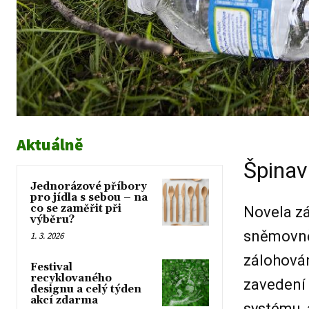
Aktuálně
Špinav
Jednorázové příbory
pro jídla s sebou – na
co se zaměřit při
Novela zá
výběru?
sněmovně
1. 3. 2026
zálohován
Festival
recyklovaného
zavedení 
designu a celý týden
akcí zdarma
systému, 