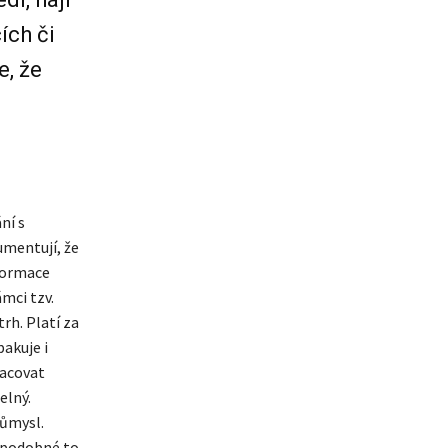
ích či
e, že
ní s
umentují, že
nformace
ámci tzv.
rh. Platí za
pakuje i
racovat
elný.
růmysl.
a podobné to