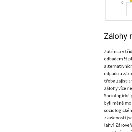
Zálohy 
Zatímco v tříd
odhadem ⅓ pla
alternativníc
odpadu a zár
třeba zajisti
zálohy více ne
Sociologické p
byli méně mot
sociologické
zkušenosti jso
lahví. Zárove