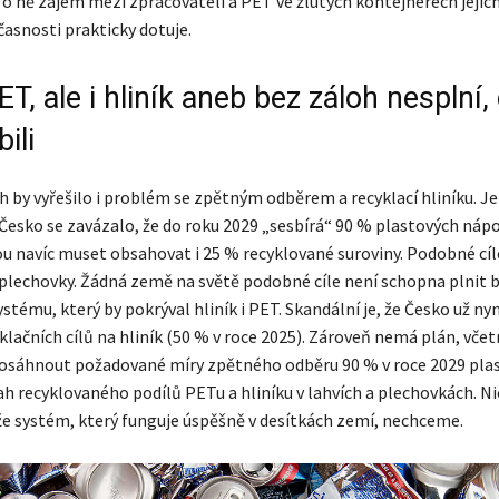
í o ně zájem mezi zpracovateli a PET ve žlutých kontejnerech jejich
učasnosti prakticky dotuje.
T, ale i hliník aneb bez záloh nesplní,
ili
h by vyřešilo i problém se zpětným odběrem a recyklací hliníku. J
Česko se zavázalo, že do roku 2029 „sesbírá“ 90 % plastových náp
u navíc muset obsahovat i 25 % recyklované suroviny. Podobné cíle
 plechovky. Žádná země na světě podobné cíle není schopna plnit 
tému, který by pokrýval hliník i PET. Skandální je, že Česko už nyn
klačních cílů na hliník (50 % v roce 2025). Zároveň nemá plán, včet
dosáhnout požadované míry zpětného odběru 90 % v roce 2029 plas
sah recyklovaného podílů PETu a hliníku v lahvích a plechovkách. 
že systém, který funguje úspěšně v desítkách zemí, nechceme.