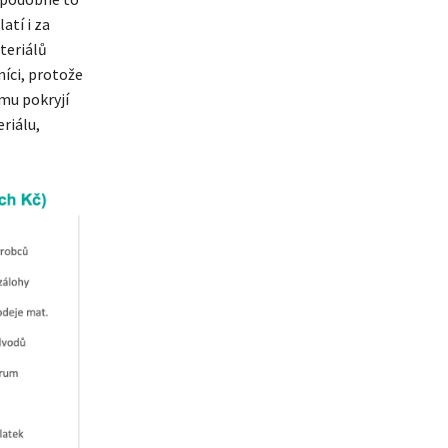
atí i za
ateriálů
níci, protože
mu pokryjí
riálu,