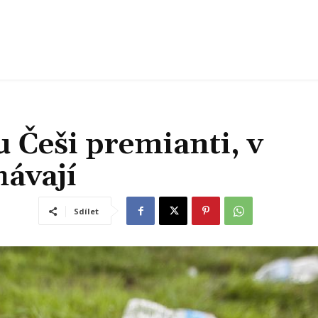
u Češi premianti, v
hávají
Sdílet