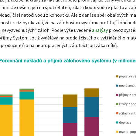
hami. Je ovšem jen na spotřebiteli, zda si koupí vodu v plastu a zapl
ikvidaci, či si natočí vodu z kohoutku. Ale z daní se sběr obalových m
nosti z ciziny ukazují, že na zálohovém systému profitují i obchod
 „nevyzvednutých“ záloh. Podle výše uvedené
analýzy
provoz systé
říjmy. Systém totiž vydělává na prodeji čistého a vytříděného mate
 producentů a na neproplacených zálohách od zákazníků.