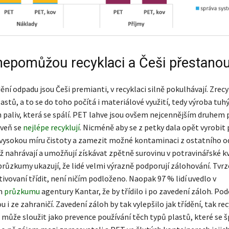
nepomůžou recyklaci a Češi přestanou 
ění odpadu jsou Češi premianti, v recyklaci silně pokulhávají. Zrecy
stů, a to se do toho počítá i materiálové využití, tedy výroba tuh
h paliv, která se spálí. PET lahve jsou ovšem nejcennějším druhem
oveň se
nejlépe recyklují
. Nicméně aby se z petky dala opět vyrobit 
t vysokou míru čistoty a zamezit možné kontaminaci z ostatního 
ž nahrávají a umožňují získávat zpětně surovinu v potravinářské kv
růzkumy ukazují, že lidé velmi výrazně podporují zálohování. Tvrze
ivovaní třídit, není ničím podloženo. Naopak 97 % lidí uvedlo v
m
průzkumu
agentury Kantar, že by třídilo i po zavedení záloh. Po
u i ze zahraničí. Zavedení záloh by tak vylepšilo jak třídění, tak re
ň může sloužit jako prevence používání těch typů plastů, které se 