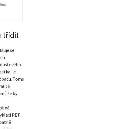
třídit
kluje se
ých
 plastového
petka, je
odpadu. Tomu
alitě.
ní, že by
dobné
cyklaci PET
špatně