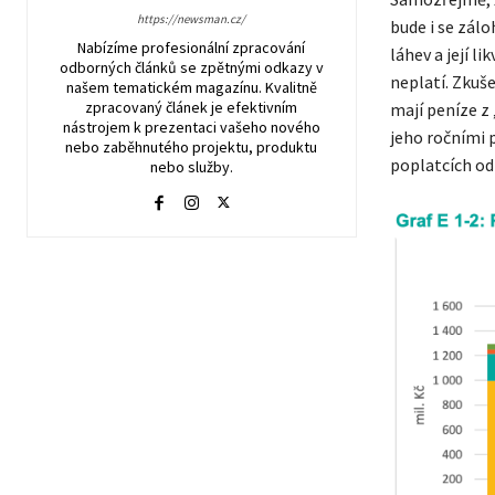
https://newsman.cz/
bude i se zálo
Nabízíme profesionální zpracování
láhev a její l
odborných článků se zpětnými odkazy v
neplatí. Zkuše
našem tematickém magazínu. Kvalitně
zpracovaný článek je efektivním
mají peníze z
nástrojem k prezentaci vašeho nového
jeho ročními p
nebo zaběhnutého projektu, produktu
poplatcích od
nebo služby.