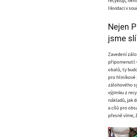
recyklují, nen
likvidaci v so
Nejen PE
jsme slíb
Zavedení zálo
připomenutí: 
obalů, ty budo
pro hliníkové
zálohového sys
výjimku z recy
nákladů, jak 
a cílů pro ob
přesně víme, 