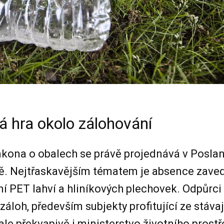
á hra okolo zálohování
kona o obalech se právě projednává v Posla
. Nejtřaskavějším tématem je absence zave
í PET lahví a hliníkových plechovek. Odpůrci
záloh, především subjekty profitující ze stáva
ale překvapivě i ministerstvo životního prostře