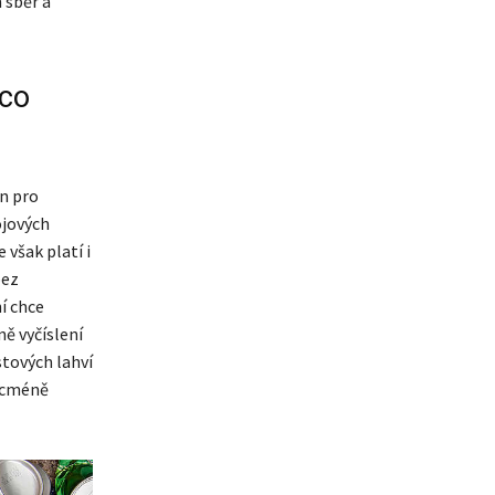
 sběr a
 co
en pro
ojových
 však platí i
bez
í chce
ně vyčíslení
tových lahví
Nicméně