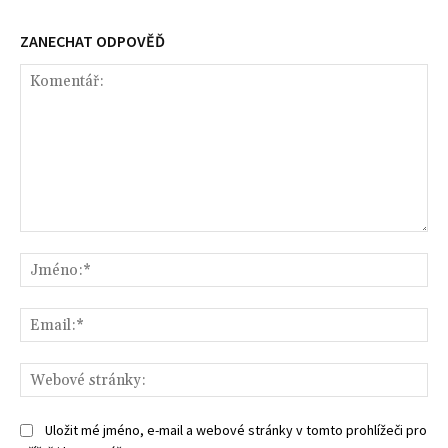
ZANECHAT ODPOVĚĎ
Komentář:
Jm
Ema
We
str
Uložit mé jméno, e-mail a webové stránky v tomto prohlížeči pro