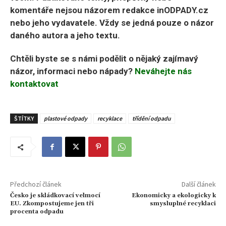
komentáře nejsou názorem redakce inODPADY.cz
nebo jeho vydavatele. Vždy se jedná pouze o názor
daného autora a jeho textu.
Chtěli byste se s námi podělit o nějaký zajímavý
názor, informaci nebo nápady?
Neváhejte nás
kontaktovat
ŠTÍTKY
plastové odpady
recyklace
třídění odpadu
Předchozí článek
Další článek
Česko je skládkovací velmocí
Ekonomicky a ekologicky k
EU. Zkompostujeme jen tři
smysluplné recyklaci
procenta odpadu