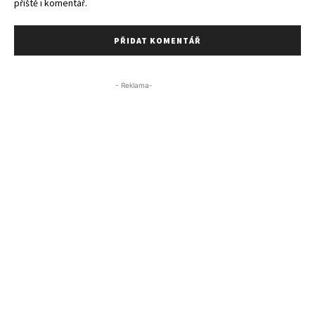
příště i komentář.
- Reklama-