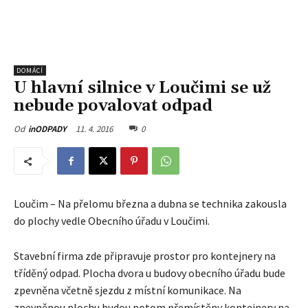
DOMÁCÍ
U hlavní silnice v Loučimi se už
nebude povalovat odpad
11. 4. 2016
0
Od
inODPADY
Loučim – Na přelomu března a dubna se technika zakousla
do plochy vedle Obecního úřadu v Loučimi.
Stavební firma zde připravuje prostor pro kontejnery na
tříděný odpad. Plocha dvora u budovy obecního úřadu bude
zpevněna včetně sjezdu z místní komunikace. Na
zpevněnou plochu budou potom přemístěny kontejnery na