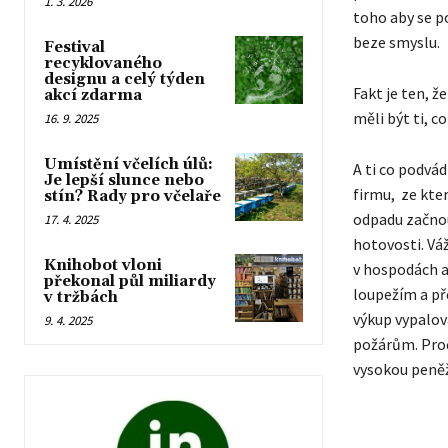
1. 3. 2026
toho aby se p
beze smyslu.
Festival
recyklovaného
designu a celý týden
Fakt je ten, ž
akcí zdarma
měli být ti, c
16. 9. 2025
Umístění včelích úlů:
A ti co podvád
Je lepší slunce nebo
firmu, ze kte
stín? Rady pro včelaře
odpadu začnou
17. 4. 2025
hotovosti. Vá
Knihobot vloni
v hospodách a
překonal půl miliardy
loupežím a př
v tržbách
výkup vypalov
9. 4. 2025
požárům. Proč
vysokou peně