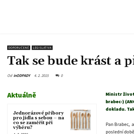
DOPORUČENÉ
LEGISLATIVA
Tak se bude krást a 
Od
inODPADY
4. 2. 2015
0
Aktuálně
Ministr živo
brabec-) (AN
dokladu. Tak
Jednorázové příbory
pro jídla s sebou – na
co se zaměřit při
Pan Brabec, ab
výběru?
poslední době