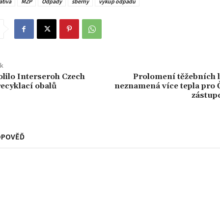
ativa
MŽP
Odpady
sběrny
výkup odpadu
ek
ilo Interseroh Czech
Prolomení těžebních l
recyklací obalů
neznamená více tepla pro 
zástup
DPOVĚĎ