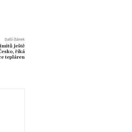
Další článek
imitů ještě
Česko, říká
ce tepláren