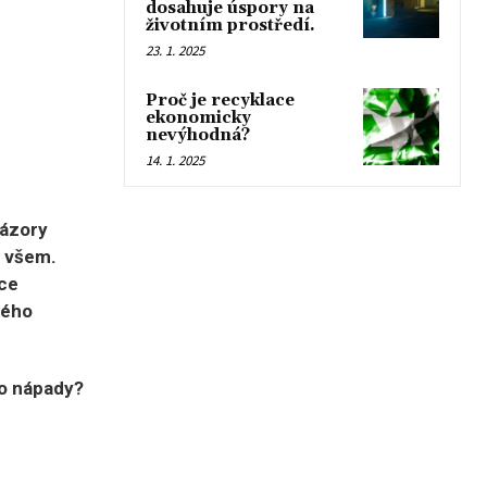
dosahuje úspory na
životním prostředí.
23. 1. 2025
Proč je recyklace
ekonomicky
nevýhodná?
14. 1. 2025
názory
n všem.
ce
ného
bo nápady?