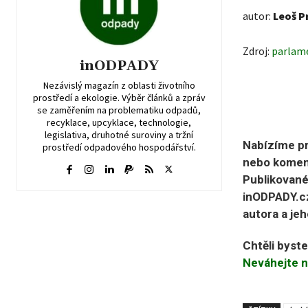
autor:
Leoš P
Zdroj:
parlame
inODPADY
Nezávislý magazín z oblasti životního
prostředí a ekologie. Výběr článků a zpráv
se zaměřením na problematiku odpadů,
recyklace, upcyklace, technologie,
legislativa, druhotné suroviny a tržní
Nabízíme pr
prostředí odpadového hospodářství.
nebo koment
Publikované
inODPADY.cz
autora a jeh
Chtěli byst
Neváhejte n