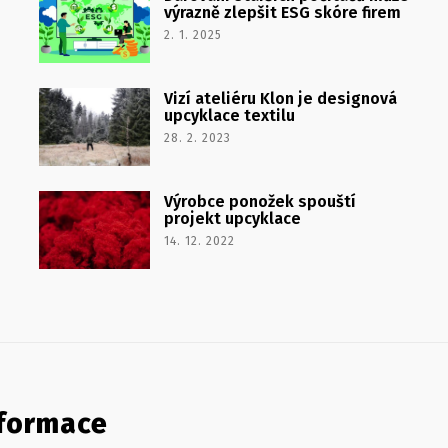
výrazně zlepšit ESG skóre firem
2. 1. 2025
Vizí ateliéru Klon je designová
upcyklace textilu
28. 2. 2023
Výrobce ponožek spouští
projekt upcyklace
14. 12. 2022
formace