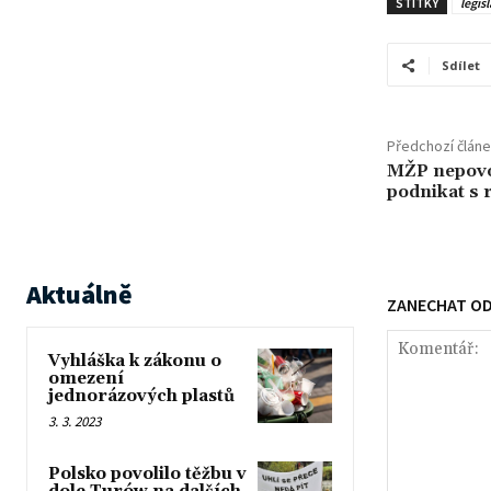
ŠTÍTKY
legisl
Sdílet
Předchozí člán
MŽP nepovol
podnikat s 
Aktuálně
ZANECHAT O
Vyhláška k zákonu o
omezení
jednorázových plastů
3. 3. 2023
Polsko povolilo těžbu v