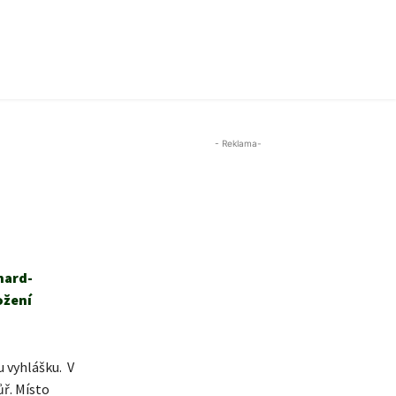
- Reklama-
hard-
ožení
u vyhlášku. V
ř. Místo