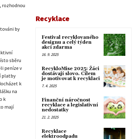
y, rozhodnou
Recyklace
utováni by
Festival recyklovaného
designu a celý týden
akcí zdarma
ktivní
16. 9. 2025
ísto sběru
i peníze v
RecykloMise 2025: Žáci
dostávají slovo. Cílem
í platby
je motivovat k recyklaci
docházet k
7. 4. 2025
lášku na
o k
Finanční náročnost
recyklace a legislativní
co mají
nedostatky
21. 2. 2025
Recyklace
elektroodpadu