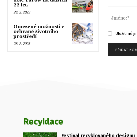
dole Turów na dalších
22 let.
Komentář:
28. 2. 2023
Omezené možnosti v
ochraně životního
Uložit mé j
prostředí
28. 2. 2023
Recyklace
Festival recyklovaného designu