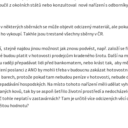
oučil z okolních států nebo konzultoval nové nařízení s odborník
e v některých sběrnách se může objevit odcizený materiál, ale pok
o ho vykoupí. Takhle jsou trestané všechny sběrny v ČR.
í, stejně najdou jinou možnost jak znovu podvést, např. založí se fi
ré budou platit v hotovosti prodejcům kradeného šrotu. Další na m
 raději přepadávat lidi před bankomatem, nebo krást tak, aby měl
žení poslanci z ANO by mohli třeba v budoucnu zakázat hotovostn
 barech, protože pokud tam nebudou peníze v hotovosti, nebude 
epadávání hospodských. Na místo tohoto nařízení měli udělat vyh
aných kovů, tak by se aspoň šetřilo životní prostředí a nedocházel
 tohle neplatí v zastavárnách? Tam je určitě více odcizených věcí 
žitou hodnotu?