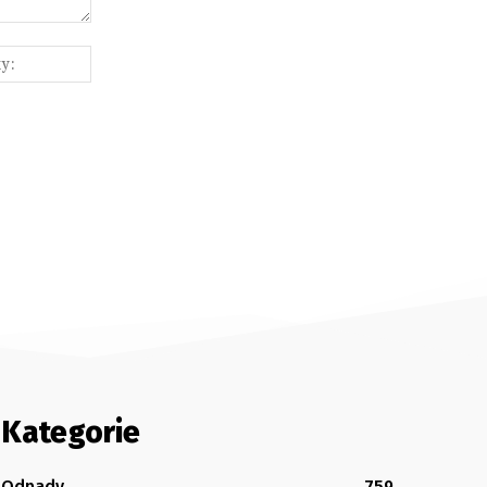
Webové
stránky:
Kategorie
Odpady
759