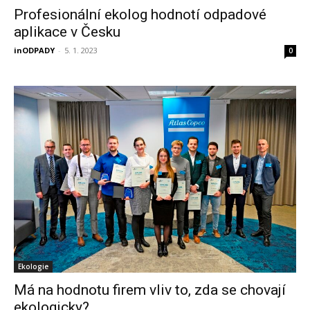
Profesionální ekolog hodnotí odpadové
aplikace v Česku
inODPADY
-
5. 1. 2023
0
Ekologie
Má na hodnotu firem vliv to, zda se chovají
ekologicky?