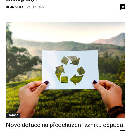
inODPADY
-
28. 12. 2022
0
Dotace
Nové dotace na předcházení vzniku odpadu