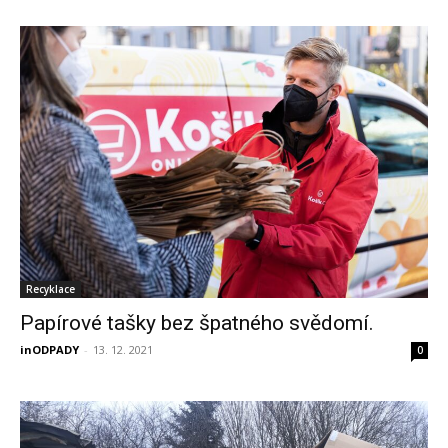
Recyklace
Papírové tašky bez špatného svědomí.
inODPADY
-
13. 12. 2021
0