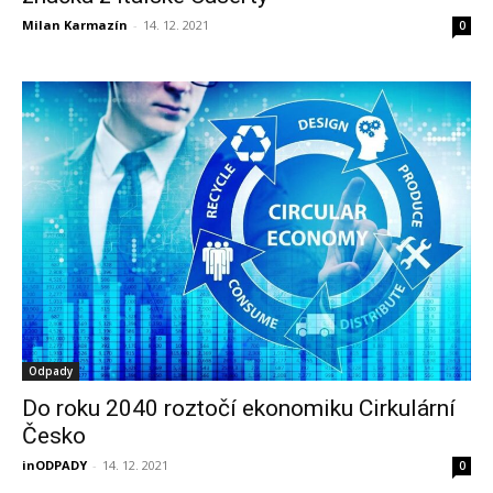
Milan Karmazín
-
14. 12. 2021
0
Odpady
Do roku 2040 roztočí ekonomiku Cirkulární
Česko
inODPADY
-
14. 12. 2021
0