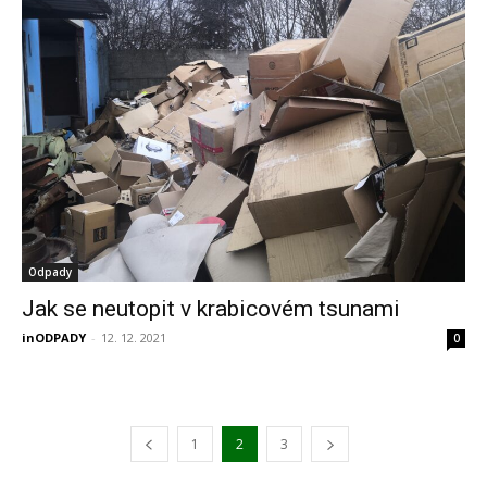
Odpady
Jak se neutopit v krabicovém tsunami
inODPADY
-
12. 12. 2021
0
1
2
3