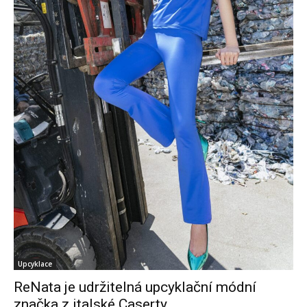
Upcyklace
ReNata je udržitelná upcyklační módní
značka z italské Caserty