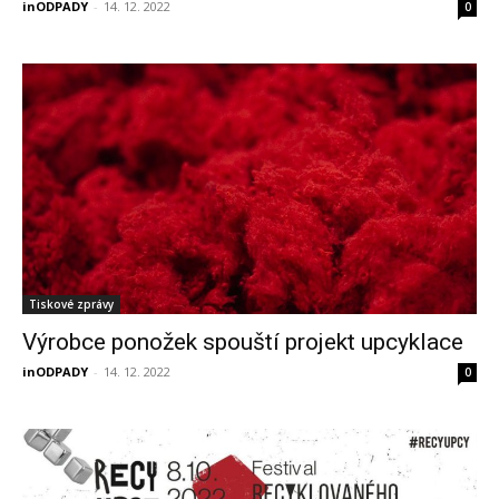
inODPADY
-
14. 12. 2022
0
Tiskové zprávy
Výrobce ponožek spouští projekt upcyklace
inODPADY
-
14. 12. 2022
0