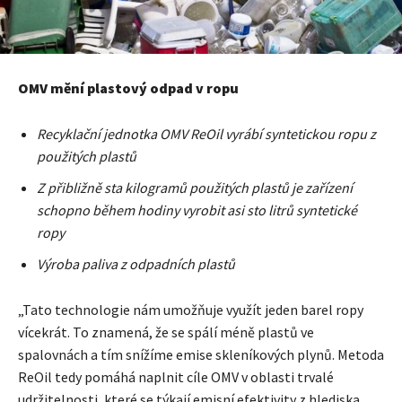
OMV mění plastový odpad v ropu
Recyklační jednotka OMV ReOil vyrábí syntetickou ropu z
použitých plastů
Z přibližně sta kilogramů použitých plastů je zařízení
schopno během hodiny vyrobit asi sto litrů syntetické
ropy
Výroba paliva z odpadních plastů
„Tato technologie nám umožňuje využít jeden barel ropy
vícekrát. To znamená, že se spálí méně plastů ve
spalovnách a tím snížíme emise skleníkových plynů. Metoda
ReOil tedy pomáhá naplnit cíle OMV v oblasti trvalé
udržitelnosti, které se týkají emisní efektivity z hlediska