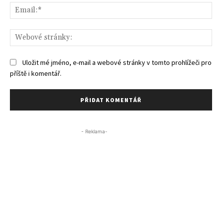
Ema
We
str
Uložit mé jméno, e-mail a webové stránky v tomto prohlížeči pro
příště i komentář.
- Reklama-