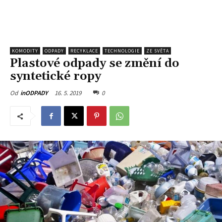
KOMODITY
ODPADY
RECYKLACE
TECHNOLOGIE
ZE SVĚTA
Plastové odpady se změní do
syntetické ropy
16. 5. 2019
0
Od
inODPADY