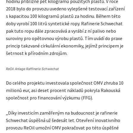
hodinu přibližně pět kilogramů použitých plastů. V roce
2018 bylo do provozu uvedeno vylepšené testovací zařízení
s kapacitou 100 kilogramů plastů za hodinu. Během této
doby vyrobí 100 litrů syntetické ropy. Rafinerie Schwechat
pak tuto ropu dále zpracovává a vyrábí z ní palivo nebo
suroviny pro opětovnou výrobu plastů. Tím uvádí do praxe
princip takzvané cirkulární ekonomiky, jejímž principem je
šetrnost k přírodním zdrojům.
ReOil Anlage Raffinerie Schwechat
Do celého projektu investovala společnost OMV zhruba 10
milionů eur, asi deset procent nákladů pokryla Rakouská
společnost pro financování výzkumu (FFG).
„Díky investicím zaměřeným na budoucnost je rafinerie
Schwechat úspěšná už šedesát let. Otevření inovativního
provozu ReOil umožní OMV pokračovat po této úspěšné