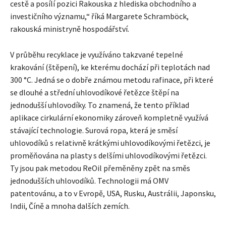
cestě a posílí pozici Rakouska z hlediska obchodního a
investičního významu,“ říká Margarete Schramböck,
rakouská ministryně hospodářství.
V průběhu recyklace je využíváno takzvané tepelné
krakování (štěpení), ke kterému dochází při teplotách nad
300 °C. Jedná se o dobře známou metodu rafinace, při které
se dlouhé a střední uhlovodíkové řetězce štěpí na
jednodušší uhlovodíky. To znamená, že tento příklad
aplikace cirkulární ekonomiky zároveň kompletně využívá
stávající technologie. Surová ropa, která je směsí
uhlovodíků s relativně krátkými uhlovodíkovými řetězci, je
proměňována na plasty s delšími uhlovodíkovými řetězci.
Ty jsou pak metodou ReOil přeměněny zpět na směs
jednodušších uhlovodíků. Technologii má OMV
patentovánu, a to v Evropě, USA, Rusku, Austrálii, Japonsku,
Indii, Číně a mnoha dalších zemích.