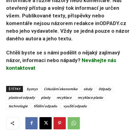
informace a různé názory nebo komentáře. Náš
otevřený přístup a volný tok informací je určen
všem. Publikované texty, příspěvky nebo
komentáře nejsou názorem redakce inODPADY.cz
nebo jeho vydavatele. Vždy se jedná pouze o názor
daného autora a jeho textu.
Chtěli byste se s námi podělit o nějaký zajímavý
názor, informaci nebo nápady?
Neváhejte nás
kontaktovat
ŠTÍTKY
byznys
Cirkulární ekonomika
obaly
Odpady
plastové odpady
plasty
recyklace
recyklace plastu
technologie
třídění odpadu
využití odpadu