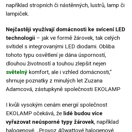
například stropních či nástěnných, lustrů, lamp či
lampiček.
Nejčastěji využívají domácnosti ke svícení LED
technologii
– jak ve formě žárovek, tak celých
svítidel s integrovanými LED diodami. Obliba
tohoto typu osvětlení je dána úsporností,
dlouhou životností a touhou zlepšit nejen
světelný
komfort, ale i vzhled domácnosti,“
shrnuje poznatky z minulých let Zuzana
Adamcová, zástupkyně společnosti EKOLAMP
I kvůli vysokým cenám energií společnost
EKOLAMP očekává, že
lidé budou více
vyřazovat neúsporné typy žárovek
, například
halogenové. „Provoz 40wattové halogenové