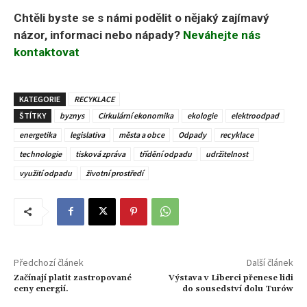
Chtěli byste se s námi podělit o nějaký zajímavý
názor, informaci nebo nápady?
Neváhejte nás
kontaktovat
KATEGORIE
RECYKLACE
ŠTÍTKY
byznys
Cirkulární ekonomika
ekologie
elektroodpad
energetika
legislativa
města a obce
Odpady
recyklace
technologie
tisková zpráva
třídění odpadu
udržitelnost
využití odpadu
životní prostředí
Předchozí článek
Další článek
Začínají platit zastropované
Výstava v Liberci přenese lidi
ceny energií.
do sousedství dolu Turów