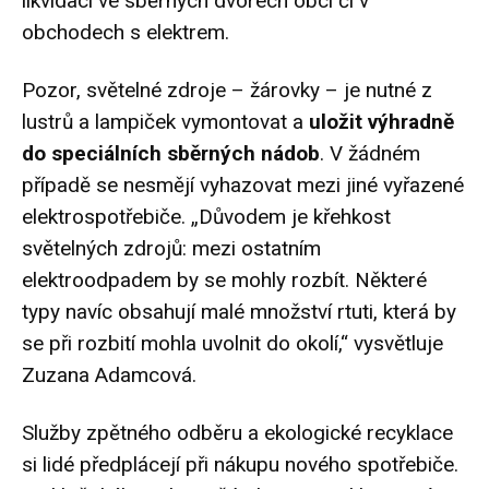
likvidaci ve sběrných dvorech obcí či v
obchodech s elektrem.
Pozor, světelné zdroje – žárovky – je nutné z
lustrů a lampiček vymontovat a
uložit výhradně
do speciálních sběrných nádob
. V žádném
případě se nesmějí vyhazovat mezi jiné vyřazené
elektrospotřebiče. „Důvodem je křehkost
světelných zdrojů: mezi ostatním
elektroodpadem by se mohly rozbít. Některé
typy navíc obsahují malé množství rtuti, která by
se při rozbití mohla uvolnit do okolí,“ vysvětluje
Zuzana Adamcová.
Služby zpětného odběru a ekologické recyklace
si lidé předplácejí při nákupu nového spotřebiče.