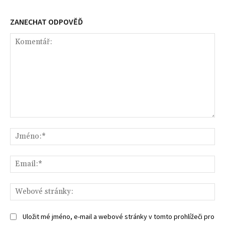
ZANECHAT ODPOVĚĎ
Komentář:
Jm
Ema
We
str
Uložit mé jméno, e-mail a webové stránky v tomto prohlížeči pro