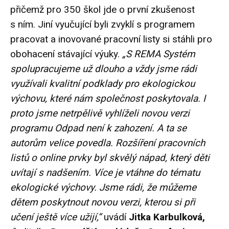
přičemž pro 350 škol jde o první zkušenost
s ním. Jiní vyučující byli zvyklí s programem
pracovat a inovované pracovní listy si stáhli pro
obohacení stávající výuky.
„S REMA Systém
spolupracujeme už dlouho a vždy jsme rádi
využívali kvalitní podklady pro ekologickou
výchovu, které nám společnost poskytovala. I
proto jsme netrpělivě vyhlíželi novou verzi
programu Odpad není k zahození. A ta se
autorům velice povedla. Rozšíření pracovních
listů o online prvky byl skvělý nápad, který děti
uvítají s nadšením. Více je vtáhne do tématu
ekologické výchovy. Jsme rádi, že můžeme
dětem poskytnout novou verzi, kterou si při
učení ještě více užijí,“
uvádí
Jitka Karbulková,