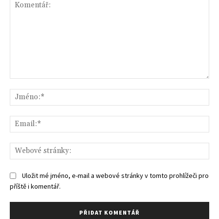
Komentář:
Jm
Ema
We
str
Uložit mé jméno, e-mail a webové stránky v tomto prohlížeči pro
příště i komentář.