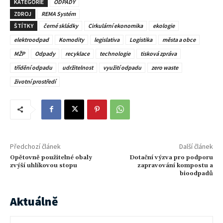
KATEGORIE
ODPADY
ZDROJ
REMA Systém
ŠTÍTKY
černé skládky
Cirkulární ekonomika
ekologie
elektroodpad
Komodity
legislativa
Logistika
města a obce
MŽP
Odpady
recyklace
technologie
tisková zpráva
třídění odpadu
udržitelnost
využití odpadu
zero waste
životní prostředí
Předchozí článek
Další článek
Opětovně použitelné obaly
Dotační výzva pro podporu
zvýší uhlíkovou stopu
zapravování kompostu a
bioodpadů
Aktuálně