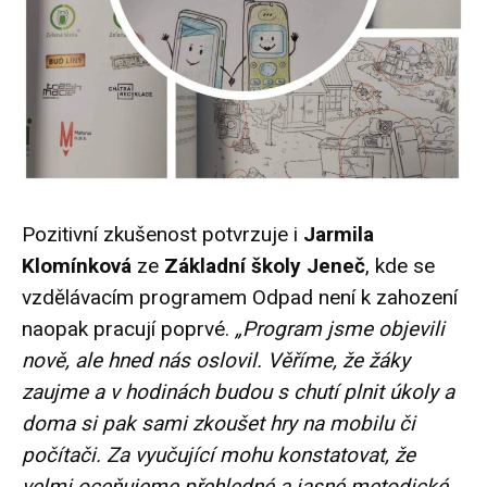
Pozitivní zkušenost potvrzuje i
Jarmila
Klomínková
ze
Základní školy Jeneč
, kde se
vzdělávacím programem Odpad není k zahození
naopak pracují poprvé.
„Program jsme objevili
nově, ale hned nás oslovil. Věříme, že žáky
zaujme a v hodinách budou s chutí plnit úkoly a
doma si pak sami zkoušet hry na mobilu či
počítači. Za vyučující mohu konstatovat, že
velmi oceňujeme přehledné a jasné metodické