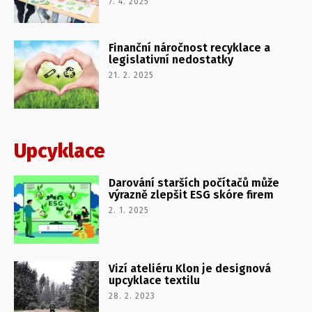
7. 4. 2025
Finanční náročnost recyklace a
legislativní nedostatky
21. 2. 2025
Upcyklace
Darování starších počítačů může
výrazně zlepšit ESG skóre firem
2. 1. 2025
Vizí ateliéru Klon je designová
upcyklace textilu
28. 2. 2023