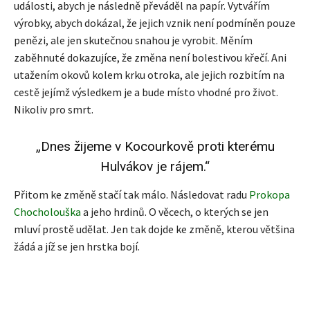
události, abych je následně převáděl na papír. Vytvářím
výrobky, abych dokázal, že jejich vznik není podmíněn pouze
penězi, ale jen skutečnou snahou je vyrobit. Měním
zaběhnuté dokazujíce, že změna není bolestivou křečí. Ani
utažením okovů kolem krku otroka, ale jejich rozbitím na
cestě jejímž výsledkem je a bude místo vhodné pro život.
Nikoliv pro smrt.
„Dnes žijeme v Kocourkově proti kterému
Hulvákov je rájem.“
Přitom ke změně stačí tak málo. Následovat radu
Prokopa
Chocholouška
a jeho hrdinů. O věcech, o kterých se jen
mluví prostě udělat. Jen tak dojde ke změně, kterou většina
žádá a jíž se jen hrstka bojí.