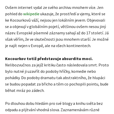
Ovšem internet vydal ze svého archivu mnohem více. Jen
pohled do
wikipedie
ukazuje, že prostředí a vjemy, které se
ke Kocourkovů váží, nejsou jen lokálním jevem. Objevovali
se a objevují v globálním pojetí, většinou ovšem nesou jiný
název. Evropské písemné záznamy sahají až do 17 století. Já
však věřím, že ve skutečnosti jsou mnohem starší. Je možné
je najít nejen v Evropě, ale na všech kontinentech.
Kocourkov totiž představuje absurditu moci.
Nelibozvučnos za jejíž kritiku často následovala smrt. Proto
bylo nutné ji uzavřít do podoby hříčky, komedie nebo
pohádky. Do podoby dramatu tak abstraktního, že hlupáci
se budou popadat za břicho a těm co pochopili pointu, bude
běhat mráz po zádech.
Po dlouhou dobu hledám pro své blogy a knihu světa bez
odpadu a plýtvání vhodná slova. Zaznamenávám různé