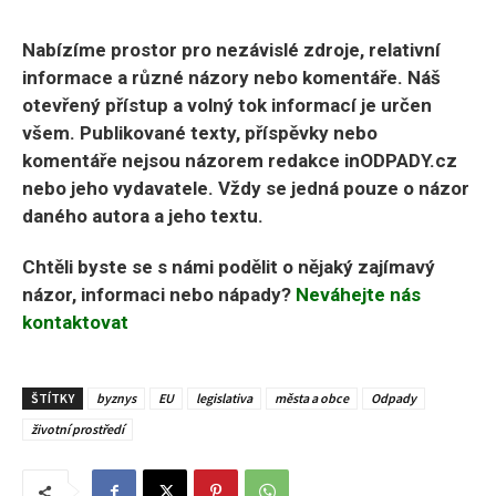
Nabízíme prostor pro nezávislé zdroje, relativní
informace a různé názory nebo komentáře. Náš
otevřený přístup a volný tok informací je určen
všem. Publikované texty, příspěvky nebo
komentáře nejsou názorem redakce inODPADY.cz
nebo jeho vydavatele. Vždy se jedná pouze o názor
daného autora a jeho textu.
Chtěli byste se s námi podělit o nějaký zajímavý
názor, informaci nebo nápady?
Neváhejte nás
kontaktovat
ŠTÍTKY
byznys
EU
legislativa
města a obce
Odpady
životní prostředí