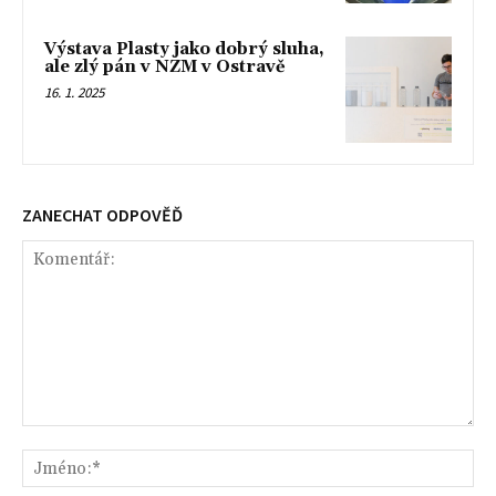
Výstava Plasty jako dobrý sluha,
ale zlý pán v NZM v Ostravě
16. 1. 2025
ZANECHAT ODPOVĚĎ
Komentář:
Jm