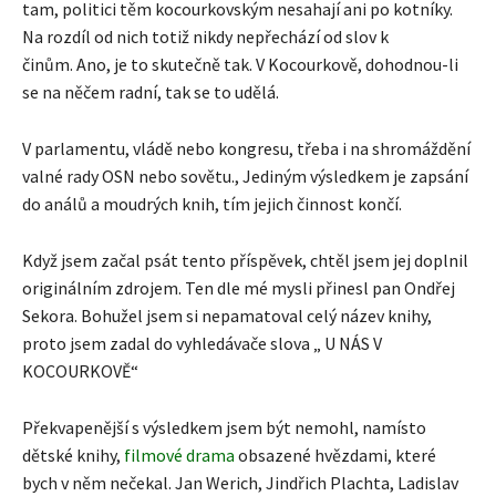
tam, politici těm kocourkovským nesahají ani po kotníky.
Na rozdíl od nich totiž nikdy nepřechází od slov k
činům. Ano, je to skutečně tak. V Kocourkově, dohodnou-li
se na něčem radní, tak se to udělá.
V parlamentu, vládě nebo kongresu, třeba i na shromáždění
valné rady OSN nebo sovětu., Jediným výsledkem je zapsání
do análů a moudrých knih, tím jejich činnost končí.
Když jsem začal psát tento příspěvek, chtěl jsem jej doplnil
originálním zdrojem. Ten dle mé mysli přinesl pan Ondřej
Sekora. Bohužel jsem si nepamatoval celý název knihy,
proto jsem zadal do vyhledávače slova „ U NÁS V
KOCOURKOVĚ“
Překvapenější s výsledkem jsem být nemohl, namísto
dětské knihy,
filmové drama
obsazené hvězdami, které
bych v něm nečekal. Jan Werich, Jindřich Plachta, Ladislav