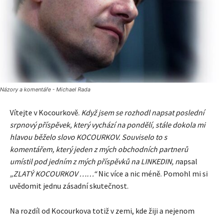
Názory a komentáře - Michael Rada
Vítejte v Kocourkově.
Když jsem se rozhodl napsat poslední
srpnový příspěvek, který vychází na pondělí, stále dokola mi
hlavou běželo slovo KOCOURKOV. Souviselo to s
komentářem, který jeden z mých obchodních partnerů
umístil pod jedním z mých příspěvků na LINKEDIN, n
apsal
„ZLATÝ KOCOURKOV ……“
Nic více a nic méně. Pomohl mi si
uvědomit jednu zásadní skutečnost.
Na rozdíl od Kocourkova totiž v zemi, kde žiji a nejenom