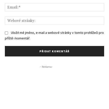
Ema
We
str
Uložit mé jméno, e-mail a webové stránky v tomto prohlížeči pro
příště i komentář.
- Reklama-