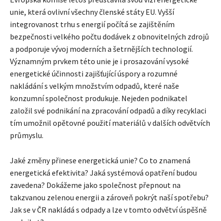
unie, která ovlivní všechny členské státy EU. Vyšší
integrovanost trhu s energií počítá se zajištěním
bezpečnosti velkého počtu dodávek z obnovitelných zdrojů
a podporuje vývoj moderních a šetrnějších technologií.
Významným prvkem této unie je i prosazování vysoké
energetické účinnosti zajišťující úspory a rozumné
nakládání s velkým množstvím odpadů, které naše
konzumní společno
st produkuje. Nejeden podnikatel
založil své podnikání na zpracování odpadů a díky recyklaci
tím umožnil opětovné použití materiálů v dalších odvětvích
průmyslu.
Jaké změny přinese energetická unie? Co to znamená
energetická efektivita? Jaká systémová opatření budou
zavedena? Dokážeme jako společnost přepnout na
takzvanou zelenou energii a zároveň pokrýt naší spotřebu?
Jak se v ČR nakládá s odpady a lze v tomto odvětví úspěšně