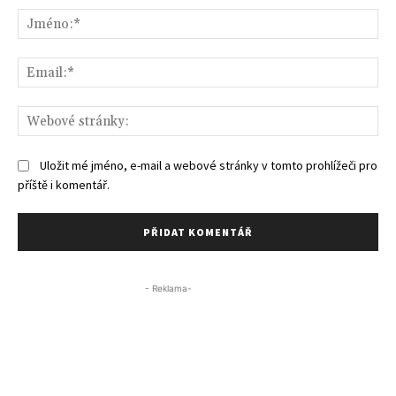
Jm
Ema
We
str
Uložit mé jméno, e-mail a webové stránky v tomto prohlížeči pro
příště i komentář.
- Reklama-