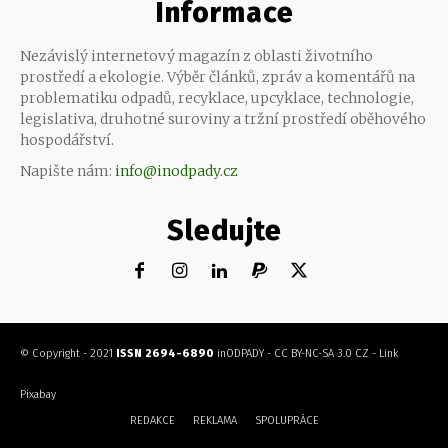
Informace
Nezávislý internetový magazín z oblasti životního
prostředí a ekologie. Výběr článků, zpráv a komentářů na
problematiku odpadů, recyklace, upcyklace, technologie,
legislativa, druhotné suroviny a tržní prostředí oběhového
hospodářství.
Napište nám:
info@inodpady.cz
Sledujte
© Copyright - 2021
ISSN 2694-6890
inODPADY
-
CC BY-NC-SA 3.0 CZ
-
Link
Pixabay
REDAKCE
REKLAMA
SPOLUPRÁCE