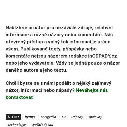
Nabízíme prostor pro nezávislé zdroje, relativní
informace a různé názory nebo komentáře. Náš
otevřený přístup a volný tok informací je určen
všem. Publikované texty, příspěvky nebo
komentáře nejsou názorem redakce inODPADY.cz
nebo jeho vydavatele. Vždy se jedná pouze o názor
daného autora a jeho textu.
Chtěli byste se s námi podělit o nějaký zajímavý
názor, informaci nebo nápady?
Neváhejte nás
kontaktovat
ŠTÍTKY
byznys
energetika
EU
Odpady
spalovny
technologie
využití odpadu