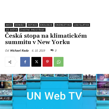
AKCE
DOMÁCÍ
DOTACE
EKOLOGIE
ENERGETIKA
LEGISLATIVA
ZE SVĚTA
ŽIVOTNÍ PROSTŘEDÍ
Česká stopa na klimatickém
summitu v New Yorku
6. 10. 2019
0
Od
Michael Rada