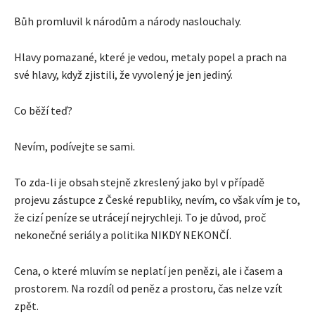
Bůh promluvil k národům a národy naslouchaly.
Hlavy pomazané, které je vedou, metaly popel a prach na
své hlavy, když zjistili, že vyvolený je jen jediný.
Co běží teď?
Nevím, podívejte se sami.
To zda-li je obsah stejně zkreslený jako byl v případě
projevu zástupce z České republiky, nevím, co však vím je to,
že cizí peníze se utrácejí nejrychleji. To je důvod, proč
nekonečné seriály a politika NIKDY NEKONČÍ.
Cena, o které mluvím se neplatí jen penězi, ale i časem a
prostorem. Na rozdíl od peněz a prostoru, čas nelze vzít
zpět.