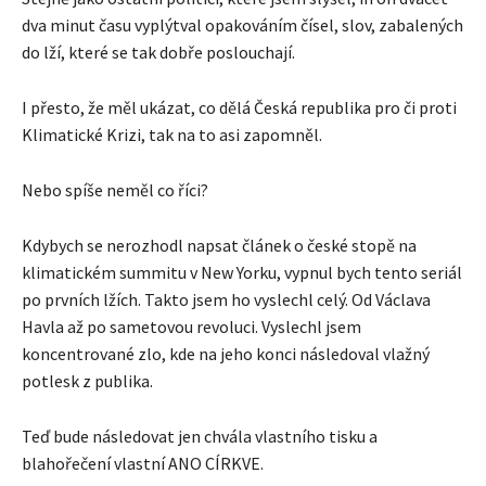
dva minut času vyplýtval opakováním čísel, slov, zabalených
do lží, které se tak dobře poslouchají.
I přesto, že měl ukázat, co dělá Česká republika pro či proti
Klimatické Krizi, tak na to asi zapomněl.
Nebo spíše neměl co říci?
Kdybych se nerozhodl napsat článek o české stopě na
klimatickém summitu v New Yorku, vypnul bych tento seriál
po prvních lžích. Takto jsem ho vyslechl celý. Od Václava
Havla až po sametovou revoluci. Vyslechl jsem
koncentrované zlo, kde na jeho konci následoval vlažný
potlesk z publika.
Teď bude následovat jen chvála vlastního tisku a
blahořečení vlastní ANO CÍRKVE.