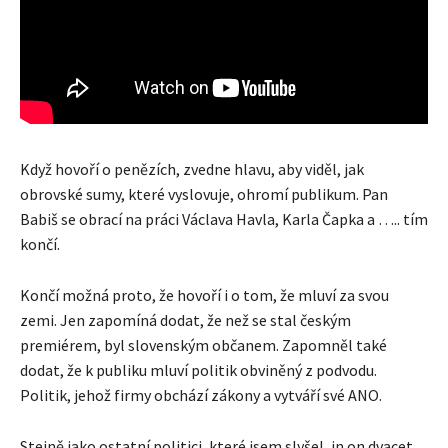
Když hovoří o penězích, zvedne hlavu, aby viděl, jak
obrovské sumy, které vyslovuje, ohromí publikum. Pan
Babiš se obrací na práci Václava Havla, Karla Čapka a ….. tím
končí.
Končí možná proto, že hovoří i o tom, že mluví za svou
zemi. Jen zapomíná dodat, že než se stal českým
premiérem, byl slovenským občanem. Zapomněl také
dodat, že k publiku mluví politik obviněný z podvodu.
Politik, jehož firmy obchází zákony a vytváří své ANO.
Stejně jako ostatní politici, které jsem slyšel, in on dvacet