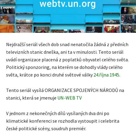
Nejdražší seriál všech dob snad nenatočila žádná z předních
televizních stanic dneška, ani ta v minulosti. Tento seriál
uvádí organizace placená z poplatků obyvatel celého světa.
Politický sponzoring, na kterém se dohodly vlády celého
světa, krátce po konci druhé světové války
24.října 1945
.
Tento seriál vysílá ORGANIZACE SPOJENÝCH NÁRODŮ na
stanici, která se jmenuje
UN-WEB TV
V jednom z nekonečných dílů vysílaných dva dni po
klimatické konferenci se rozhodla vystoupit i celebrita
české politické scény, soudruh premiér.