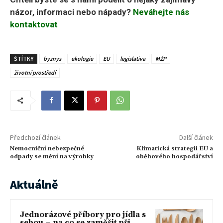
názor, informaci nebo nápady?
Neváhejte nás
kontaktovat
ŠTÍTKY
byznys
ekologie
EU
legislativa
MŽP
životní prostředí
Předchozí článek
Další článek
Nemocniční nebezpečné
Klimatická strategii EU a
odpady se mění na výrobky
oběhového hospodářství
Aktuálně
Jednorázové příbory pro jídla s
sebou – na co se zaměřit při