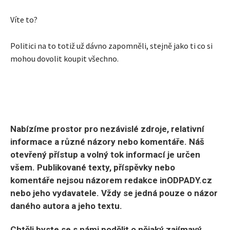
Víte to?
Politici na to totiž už dávno zapomněli, stejně jako ti co si
mohou dovolit koupit všechno.
Nabízíme prostor pro nezávislé zdroje, relativní
informace a různé názory nebo komentáře. Náš
otevřený přístup a volný tok informací je určen
všem. Publikované texty, příspěvky nebo
komentáře nejsou názorem redakce inODPADY.cz
nebo jeho vydavatele. Vždy se jedná pouze o názor
daného autora a jeho textu.
Chtěli byste se s námi podělit o nějaký zajímavý