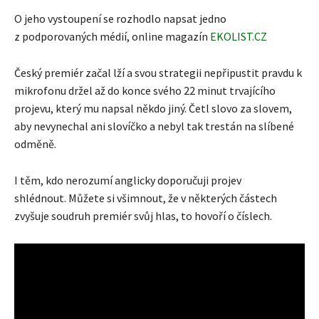
O jeho vystoupení se rozhodlo napsat jedno
z podporovaných médií, online magazín
EKOLIST.CZ
Český premiér začal lží a svou strategii nepřipustit pravdu k
mikrofonu držel až do konce svého 22 minut trvajícího
projevu, který mu napsal někdo jiný. Četl slovo za slovem,
aby nevynechal ani slovíčko a nebyl tak trestán na slíbené
odměně.
I těm, kdo nerozumí anglicky doporučuji projev
shlédnout. Můžete si všimnout, že v některých částech
zvyšuje soudruh premiér svůj hlas, to hovoří o číslech.