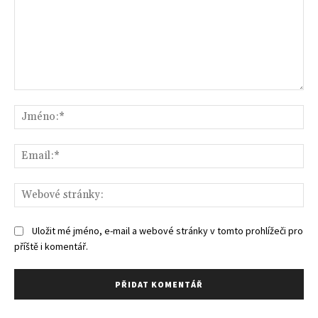
Komentář:
Jm
Ema
We
str
Uložit mé jméno, e-mail a webové stránky v tomto prohlížeči pro
příště i komentář.