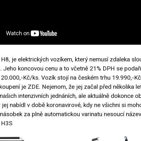
, je elektrických vozíkem, který nemusí zdaleka slou
. Jeho koncovou cenu a to včetně 21% DPH se podaři
 20.000,-Kč/ks. Vozík stojí na českém trhu 19.990,-K
koupení je
ZDE
. Nejenom, že jej začal před několika l
našich intenzivních jednáních, ale aktuálně dokonce ob
 jej nabídl v době koronavirové, kdy ne všichni si moh
ojnásobek za plně automatickou varinatu nesoucí náze
 H3S