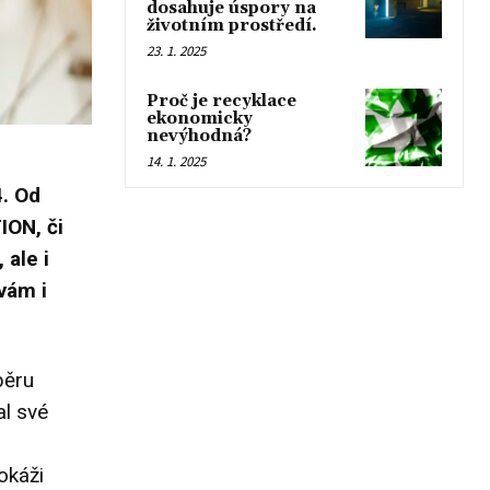
dosahuje úspory na
životním prostředí.
23. 1. 2025
Proč je recyklace
ekonomicky
nevýhodná?
14. 1. 2025
4. Od
ION, či
 ale i
vám i
běru
al své
okáži