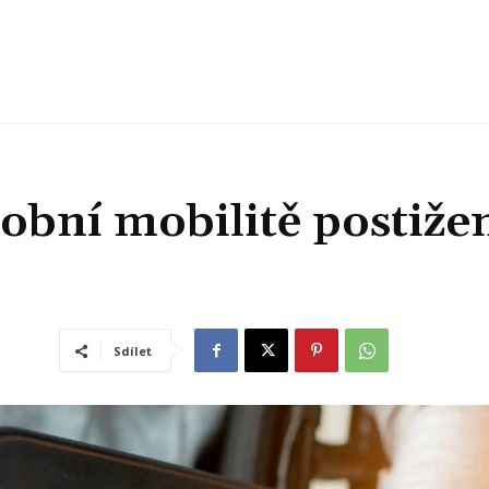
sobní mobilitě postiže
Sdílet