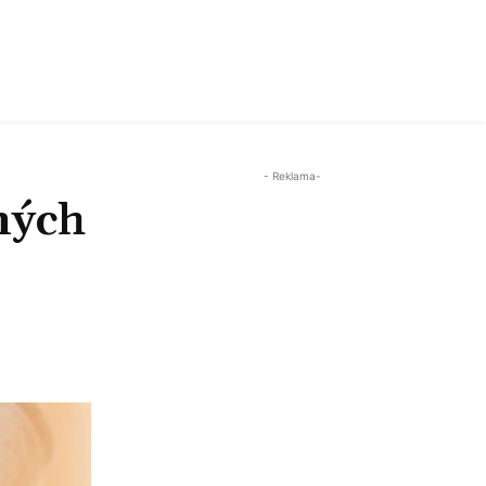
- Reklama-
ných