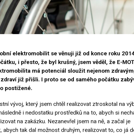
bní elektromobilit se věnuji již od konce roku 201
átku, i přesto, že byl krušný, jsem věděl, že E-MOT
ktromobilita má potenciál sloužit nejenom zdravým,
zdraví již přišli. I proto se od samého počátku zabý
ro postižené.
stní vývoj, který jsem chtěl realizovat ztroskotal na vý
následně i nedostatku prostředků na to, abych si nech
izovat na zakázku. Nezanevřel jsem na ně, a začal je
, abych tak dal možnost druhým, realizovat to, co já d