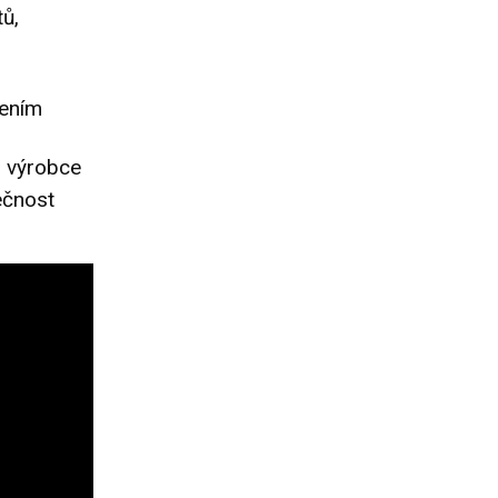
tů,
zením
l výrobce
ečnost