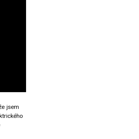
 že jsem
ktrického
e