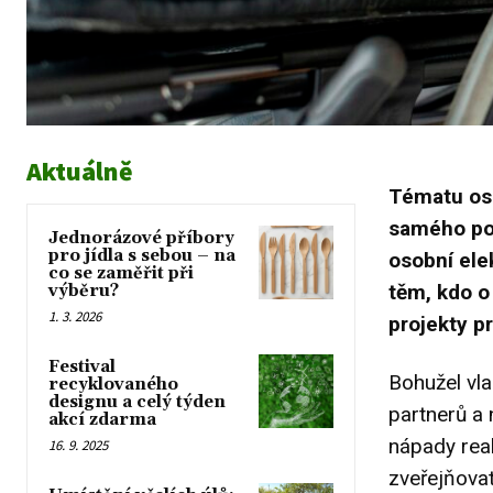
Aktuálně
Tématu oso
samého poč
Jednorázové příbory
pro jídla s sebou – na
osobní ele
co se zaměřit při
těm, kdo o 
výběru?
1. 3. 2026
projekty p
Festival
Bohužel vla
recyklovaného
designu a celý týden
partnerů a 
akcí zdarma
nápady real
16. 9. 2025
zveřejňovat