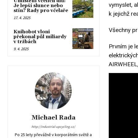
Umístění včelích úlů:
vymyslet, a
Je lepší slunce nebo
stín? Rady pro včelaře
k jejichž r
17. 4. 2025
Všechny pr
Knihobot vloni
překonal půl miliardy
v tržbách
Prvním je l
9. 4. 2025
elektrickýc
AIRWHEEL, j
Michael Rada
http://industrial-upcycling.cz/
Po 25 lety převážně v korporátním světě a