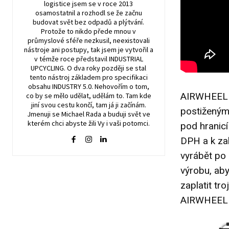
logistice jsem se v roce 2013
osamostatnil a rozhodl se že začnu
budovat svět bez odpadů a plýtvání.
Protože to nikdo přede mnou v
průmyslové sféře nezkusil, neexistovali
nástroje ani postupy, tak jsem je vytvořil a
v témže roce představil INDUSTRIAL
UPCYCLING. O dva roky později se stal
tento nástroj základem pro specifikaci
obsahu INDUSTRY 5.0. Nehovořím o tom,
AIRWHEEL H8
co by se mělo udělat, udělám to. Tam kde
jiní svou cestu končí, tam já ji začínám.
postiženým
Jmenuji se Michael Rada a buduji svět ve
kterém chci abyste žili Vy i vaši potomci.
pod hranicí
DPH a k za
vyrábět po 
výrobu, aby
zaplatit tr
AIRWHEEL