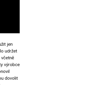
žit jen
lo udržet
č včetně
ety výrobce
novil
ou dovolit
v