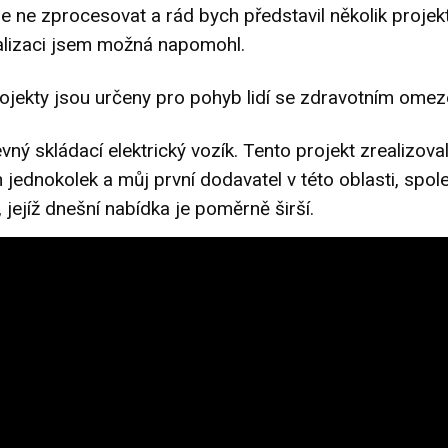
le ne zprocesovat a rád bych představil několik projek
ealizaci jsem možná napomohl.
ojekty jsou určeny pro pohyb lidí se zdravotním ome
evný skládací elektrický vozík. Tento projekt zrealizova
h jednokolek a můj první dodavatel v této oblasti, spol
ejíž dnešní nabídka je poměrně širší.