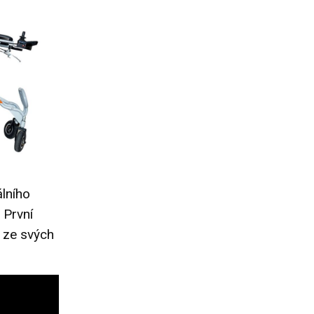
lního
 První
 ze svých