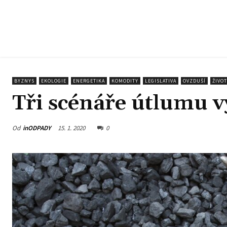
BYZNYS
EKOLOGIE
ENERGETIKA
KOMODITY
LEGISLATIVA
OVZDUŠÍ
ŽIVO
Tři scénáře útlumu v
Od
inODPADY
15. 1. 2020
0