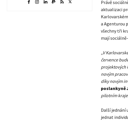
Právě sociáln
aktualizaci p
Karlovarskému
a Agenturou p
všechny tři kr
mají sociálně
„V Karlovarské
července bud
projektových ka
novým pracovn
díky novým in
poslankyně 
pilotním kraje
Další jednání
jednat individ