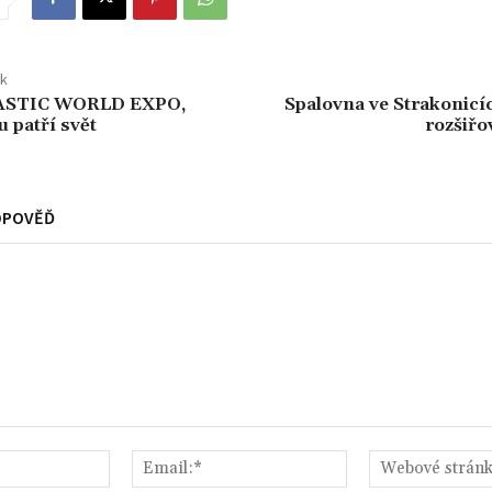
ek
LASTIC WORLD EXPO,
Spalovna ve Strakonicí
 patří svět
rozšiřo
DPOVĚĎ
Jméno:*
Email:*