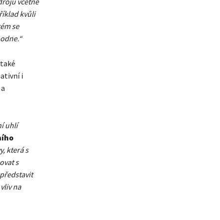
drojů včetně
íklad kvůli
rém se
hodne.“
 také
ativní i
 a
í uhlí
ního
y, která s
ovat s
představit
vliv na