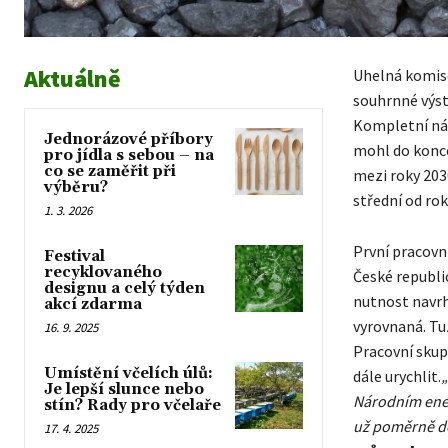
Aktuálně
Uhelná komise 
souhrnné výst
Kompletní návr
Jednorázové příbory
mohl do konce
pro jídla s sebou – na
co se zaměřit při
mezi roky 2030
výběru?
střední od rok
1. 3. 2026
První pracovní
Festival
recyklovaného
České republic
designu a celý týden
nutnost navrh
akcí zdarma
vyrovnaná. Tu
16. 9. 2025
Pracovní skupi
Umístění včelích úlů:
dále urychlit.
„
Je lepší slunce nebo
Národním ener
stín? Rady pro včelaře
už poměrně d
17. 4. 2025