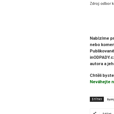
Zdroj: odbor
Nabízíme pr
nebo koment
Publikované
inODPADY.cz
autora a jeh
Chtěli byst
Neváhejte n
ŠTÍTKY
byzn
Sdílet