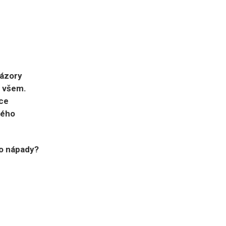
názory
n všem.
ce
ného
bo nápady?