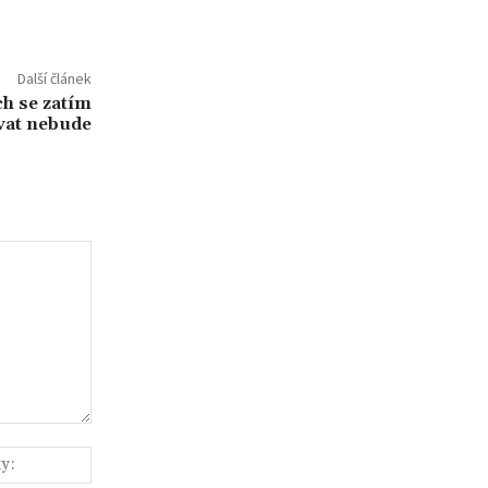
Další článek
ch se zatím
vat nebude
Webové
stránky: