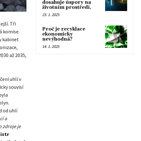
dosahuje úspory na
životním prostředí.
23. 1. 2025
jší. Tři
Proč je recyklace
ná komise.
ekonomicky
y kabinet
nevýhodná?
14. 1. 2025
onizace,
2030 až 2035,
ení uhlí v
cky souvisí
byla
plyn.
d od uhlí
cí a
 zdroje je
istr