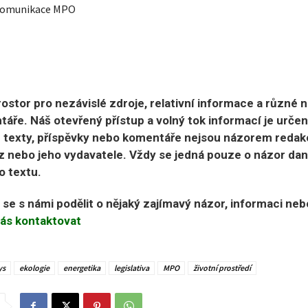
 komunikace MPO
ostor pro nezávislé zdroje, relativní informace a různé 
áře. Náš otevřený přístup a volný tok informací je urče
 texty, příspěvky nebo komentáře nejsou názorem redak
 nebo jeho vydavatele. Vždy se jedná pouze o názor da
o textu.
e se s námi podělit o nějaký zajímavý názor, informaci ne
ás kontaktovat
ys
ekologie
energetika
legislativa
MPO
životní prostředí