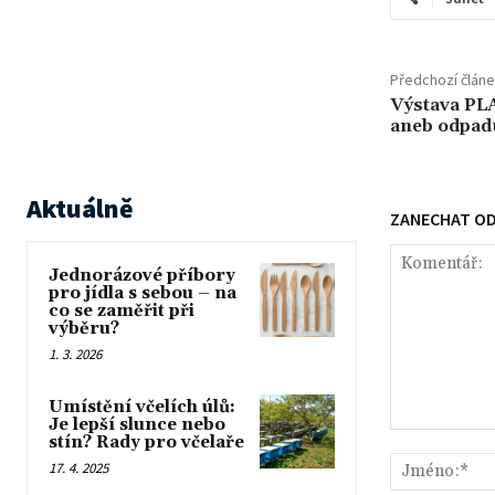
Předchozí člán
Výstava P
aneb odpadu
Aktuálně
ZANECHAT O
Jednorázové příbory
pro jídla s sebou – na
co se zaměřit při
výběru?
1. 3. 2026
Umístění včelích úlů:
Je lepší slunce nebo
Komentář:
stín? Rady pro včelaře
17. 4. 2025