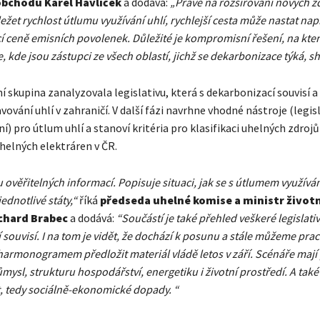
obchodu Karel Havlíček
a dodává:
„Právě na rozšiřování nových z
ežet rychlost útlumu využívání uhlí, rychlejší cesta může nastat např
cí ceně emisních povolenek. Důležité je kompromisní řešení, na kte
 kde jsou zástupci ze všech oblastí, jichž se dekarbonizace týká, s
 skupina zanalyzovala legislativu, která s dekarbonizací souvisí a
vování uhlí v zahraničí. V další fázi navrhne vhodné nástroje (legisl
í) pro útlum uhlí a stanoví kritéria pro klasifikaci uhelných zdrojů
helných elektráren v ČR.
 ověřitelných informací. Popisuje situaci, jak se s útlumem využíván
ednotlivé státy,“
říká
předseda uhelné komise a
ministr život
chard Brabec
a dodává:
“Součástí je také přehled veškeré legislativ
souvisí. I na tom je vidět, že dochází k posunu a stále můžeme prac
armonogramem předložit materiál vládě letos v září. Scénáře mají 
ysl, strukturu hospodářství, energetiku i životní prostředí. A také 
 tedy sociálně-ekonomické dopady. “