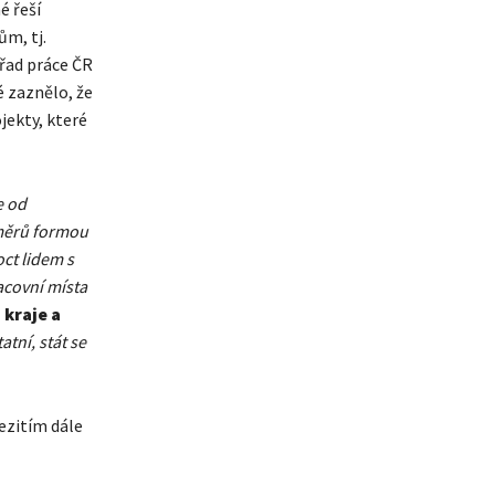
é řeší
m, tj.
řad práce ČR
é zaznělo, že
jekty, které
e od
měrů formou
oct lidem s
acovní místa
kraje a
tní, stát se
ezitím dále