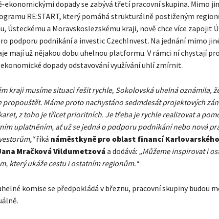
ě-ekonomickými dopady se zabývá třetí pracovní skupina. Mimo jin
rogramu RE:START, který pomáhá strukturálně postiženým regionů
, Ústeckému a Moravskoslezskému kraji, nově chce více zapojit Ú
ro podporu podnikání a investic CzechInvest. Na jednání mimo jin
aje mají už nějakou dobu uhelnou platformu. V rámci ní chystají pro
-ekonomické dopady odstavování využívání uhlí zmírnit.
m kraji musíme situaci řešit rychle, Sokolovská uhelná oznámila, ž
e propouštět. Máme proto nachystáno sedmdesát projektových zá
ret, z toho je třicet prioritních. Je třeba je rychle realizovat a pom
ím uplatněním, ať už se jedná o podporu podnikání nebo nová pr
vestorům,“
říká
náměstkyně pro oblast financí Karlovarského 
Jana Mračková Vildumetzová
a dodává:
„Můžeme inspirovat i osta
m, který ukáže cestu i ostatním regionům.“
 uhelné komise se předpokládá v březnu, pracovní skupiny budou m
uálně.