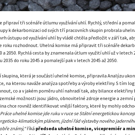
připraví tři scénáře útlumu využívání uhlí. Rychlý, střední a pomale
upy k dekarbonizaci od svých tří pracovních skupin probrala uhel
h ústupu od využívání uhlí by vládě chtěla předložit v září tak, ab
 roku rozhodnout. Uhelná komise má připravit tři scénáře dekarb
 a 2050. Rychlá cesta by znamenala útlum využití uhlí už v letech 
u 2035 do roku 2045 a pomalejší pak v letech 2045 až 2050.
 skupina, která je součástí uhelné komise, připravila Analýzu ukonč
e, na kterou naváže analýza spotřeby a výroby elektřiny. S tím logi
nout, co a v jakém poměru uhlí nahradí tak, aby bilance elektřiny 
zemské možnosti jsou: jádro, obnovitelné zdroje energie a zemní 
na chce rovněž identifikovat vnější faktory, které by mohly odcho
Práce uhelné komise jde ruku v ruce se Státní energetickou koncep
geticko-klimatickým plánem, jízdní řád výstavby nového jaderného
obře známý,“
říká
předseda uhelné komise,
vicepremiér a min