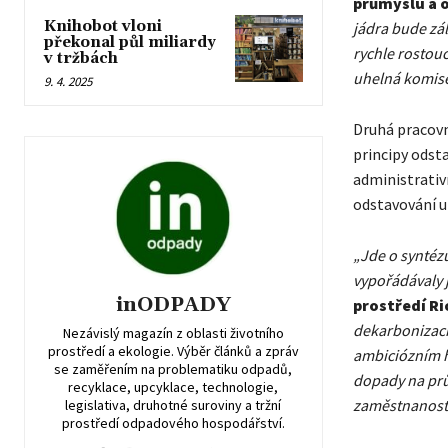
průmyslu a 
Knihobot vloni
jádra bude zál
překonal půl miliardy
rychle rostou
v tržbách
uhelná komise,
9. 4. 2025
Druhá pracovní
principy odsta
administrativn
odstavování u
„Jde o syntézu
vypořádávaly j
inODPADY
prostředí Ri
dekarbonizací 
Nezávislý magazín z oblasti životního
prostředí a ekologie. Výběr článků a zpráv
ambiciózním h
se zaměřením na problematiku odpadů,
dopady na prům
recyklace, upcyklace, technologie,
zaměstnanost,
legislativa, druhotné suroviny a tržní
prostředí odpadového hospodářství.