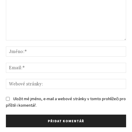
Komentář:
Jm
Ema
We
str
Uložit mé jméno, e-mail a webové stránky v tomto prohlížeči pro
příště i komentář.