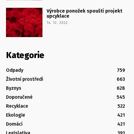
Výrobce ponožek spouští projekt
upcyklace
14. 12. 2022
Kategorie
Odpady
759
Životní prostředí
663
Byznys
628
Doporučené
545
Recyklace
522
Ekologie
421
Domácí
421
Legislativa
391