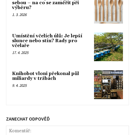
sebou – na co se zaměřit při
výběru?
1. 3. 2026
Umístění včelích úlů: Je lepší
slunce nebo stín? Rady pro
včelaře
17. 4. 2025
Knihobot vloni překonal půl
miliardy v tržbách
9. 4. 2025
ZANECHAT ODPOVĚĎ