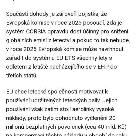
Součástí dohody je zároveň pojistka, že
Evropská komise v roce 2025 posoudí, zda je
systém CORSIA opravdu dost účinný pro snížení
globálních emisí z
letectví
a pokud to tak nebude,
v roce 2026 Evropská komise může navrhnout
zařadit do systému EU ETS všechny lety s
odletem z letiště nacházejícího se v EHP do
třetích států.
EU chce letecké společnosti motivovat k
používání udržitelných leteckých paliv. Jejich
používání však zatím stojí aerolinky vysoké
náklady, proto bylo dohodnuto vyčlenění 20
milionů bezplatných povolenek (cca 40 mld. Kč)
na kompenzaci těchto nákladů v období do roku