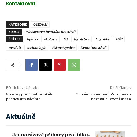
kontaktovat
KATEGORIE
OVZDUŠÍ
ZDROJ
Ministerstvo životního prostředí
ŠTÍTKY
byznys
ekologie
EU
legislativa
Logistika
MŽP
ovzduší
technologie
tisková zpráva
životní prostředí
Předchozí článek
Další článek
Stromy podél silnic stále
Co vám v kampani Žeru maso
především kácíme
neřekli o jezení masa
Aktuálně
Jednorázové příbory pro jídla s