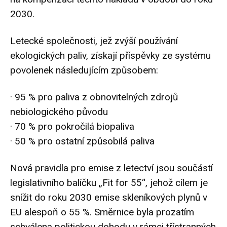
2030.
Letecké společnosti, jež zvýší používání
ekologických paliv, získají příspěvky ze systému
povolenek následujícím způsobem:
· 95 % pro paliva z obnovitelných zdrojů
nebiologického původu
· 70 % pro pokročilá biopaliva
· 50 % pro ostatní způsobilá paliva
Nová
pravidla pro emise z letectví jsou součástí
legislativního balíčku „Fit for 55“, jehož cílem je
snížit do roku 2030 emise skleníkových plynů v
EU alespoň o 55 %. Směrnice byla prozatím
schválena politickou dohodu v rámci třístranných