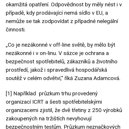
okamžitá opatření.
Odpovědnost
by měly nést i v
případě, kdy prodávající nemá sídlo v EU, a
nemůže se tak zodpovídat z případné nelegální
činnosti.
„Co je nezákonné v off-line světě, by mělo být
nezákonné i v on-linu. V sázce je ochrana a
bezpečnost spotřebitelů, zákazníků a životního
prostředí, jakož i spravedlivá hospodářská
soutěž v celém odvětví,“ říká Zuzana Adamcová.
[1]
Například průzkum trhu provedený
organizací ICRT a
šesti spotřebitelskými
organizacemi
zjistil, že dvě třetiny z 250 výrobků
zakoupených na tržištích
nevyhovují
bezpečnostním testům
.
Průzkum neznačkových