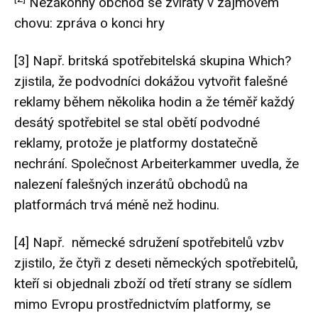
Nezákonný obchod se zvířaty v zájmovém
chovu: zpráva o konci hry
[3]
Např. britská spotřebitelská skupina Which?
zjistila, že podvodníci dokážou vytvořit falešné
reklamy
během několika hodin
a že
téměř každý
desátý
spotřebitel se stal obětí podvodné
reklamy, protože je platformy dostatečně
nechrání. Společnost Arbeiterkammer uvedla, že
nalezení falešných inzerátů obchodů na
platformách trvá
méně než hodinu.
[4]
Např. německé sdružení spotřebitelů vzbv
zjistilo, že
čtyři z deseti
německých spotřebitelů,
kteří si objednali zboží od třetí strany se sídlem
mimo Evropu prostřednictvím platformy, se