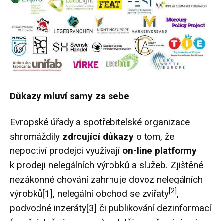
Důkazy mluví samy za sebe
Evropské úřady a spotřebitelské organizace
shromáždily
zdrcující
důkazy
o tom, že
nepoctiví prodejci využívají
on-line platformy
k prodeji nelegálních výrobků a služeb. Zjištěné
nezákonné chování zahrnuje dovoz nelegálních
[2]
výrobků
[1]
, nelegální obchod se zvířaty
,
podvodné inzeráty
[3]
či publikování dezinformací