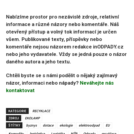
Nabízíme prostor pro nezávislé zdroje, relativní
informace a různé názory nebo komentáře. Náš
otevřený přístup a volný tok informací je určen
všem. Publikované texty, příspěvky nebo
komentáře nejsou názorem redakce inODPADY.cz
nebo jeho vydavatele. Vždy se jedná pouze o názor
daného autora a jeho textu.
Chtěli byste se s námi podělit o nějaký zajímavý
názor, informaci nebo nápady?
Neváhejte nás
kontaktovat
KATEGORIE
RECYKLACE
ZDROJ
EKOLAMP
ŠTÍTKY
byznys
dotace
ekologie
elektroodpad
EU
Komodity
legislativa
Logistika
MŽP
Odpady
recyklace