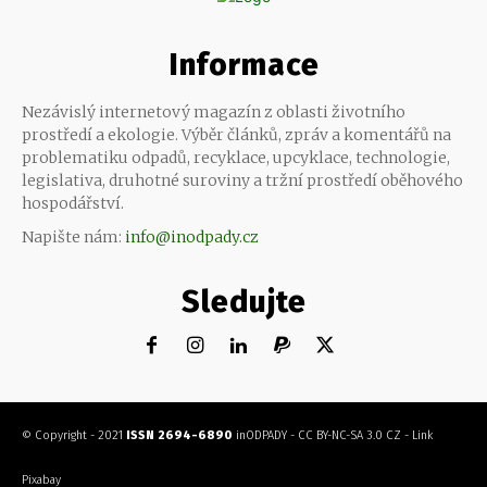
Informace
Nezávislý internetový magazín z oblasti životního
prostředí a ekologie. Výběr článků, zpráv a komentářů na
problematiku odpadů, recyklace, upcyklace, technologie,
legislativa, druhotné suroviny a tržní prostředí oběhového
hospodářství.
Napište nám:
info@inodpady.cz
Sledujte
© Copyright - 2021
ISSN 2694-6890
inODPADY
-
CC BY-NC-SA 3.0 CZ
-
Link
Pixabay