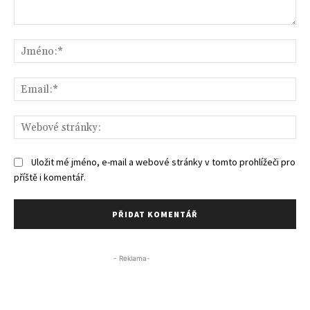
Komentář:
Jm
Ema
We
str
Uložit mé jméno, e-mail a webové stránky v tomto prohlížeči pro
příště i komentář.
- Reklama-