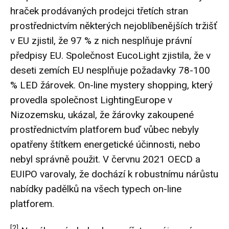
hraček
prodávaných prodejci třetích stran
prostřednictvím některých nejoblíbenějších tržišť
v EU zjistil, že 97 % z nich nesplňuje právní
předpisy EU. Společnost EucoLight zjistila, že v
deseti zemích EU nesplňuje požadavky 78-100
% LED žárovek. On-line mystery shopping, který
provedla společnost LightingEurope v
Nizozemsku, ukázal, že žárovky zakoupené
prostřednictvím platforem buď vůbec nebyly
opatřeny štítkem energetické účinnosti, nebo
nebyl správně použit. V červnu 2021 OECD a
EUIPO
varovaly,
že dochází k robustnímu nárůstu
nabídky padělků na všech typech on-line
platforem.
[2]