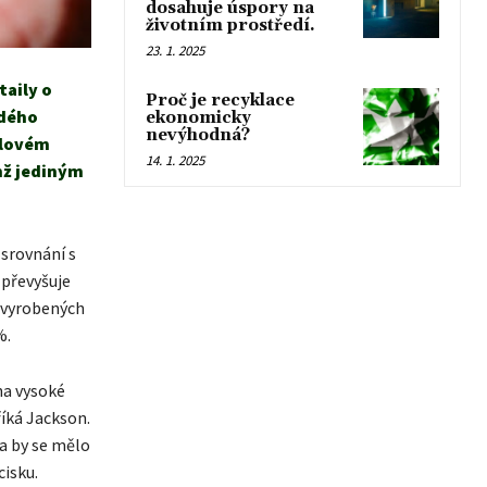
dosahuje úspory na
životním prostředí.
23. 1. 2025
aily o
Proč je recyklace
ždého
ekonomicky
nevýhodná?
slovém
14. 1. 2025
hž jediným
 srovnání s
 převyšuje
, vyrobených
%.
 na vysoké
říká Jackson.
a by se mělo
cisku.