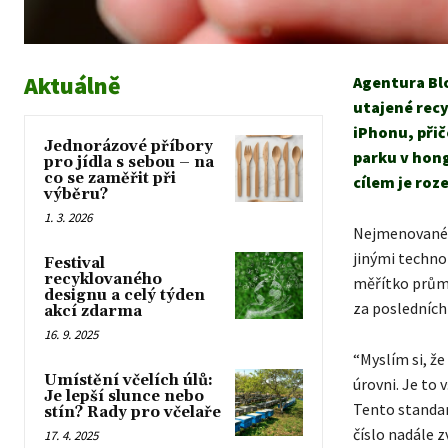
Aktuálně
Agentura Bl
utajené recy
iPhonu, při
Jednorázové příbory
parku v hong
pro jídla s sebou – na
co se zaměřit při
cílem je roz
výběru?
1. 3. 2026
Nejmenované z
jinými techno
Festival
recyklovaného
měřítko průmy
designu a celý týden
za posledních
akcí zdarma
16. 9. 2025
“Myslím si, že
Umístění včelích úlů:
úrovni. Je to 
Je lepší slunce nebo
Tento standar
stín? Rady pro včelaře
číslo nadále z
17. 4. 2025