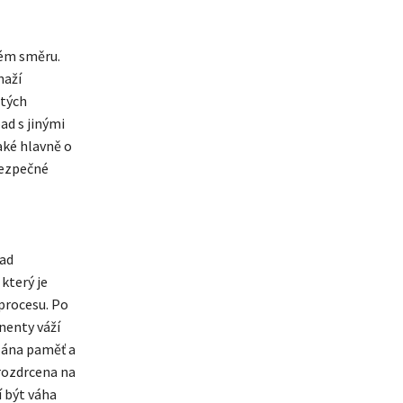
ném směru.
naží
itých
ad s jinými
aké hlavně o
bezpečné
lad
který je
procesu. Po
nenty váží
azána paměť a
 rozdrcena na
í být váha