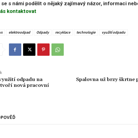
e se s námi podělit o nějaký zajímavý názor, informaci ne
ás kontaktovat
ys
elektroodpad
Odpady
recyklace
technologie
využití odpadu
ek
yužití odpadu na
Spalovna už brzy škrtne
tvoří nová pracovní
DPOVĚĎ