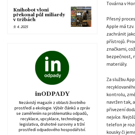
Továrna v Ho
Knihobot vloni
překonal půl miliardy
Přesný proces
v tržbách
Apple má tzv. 
9. 4. 2025
zachránit jak
přístrojů. Pro
značkami, což
bezpečnost, n
materiály.
Za službu Appl
recyklovaného 
inODPADY
kontrolu, změ
navržen tak, 
Nezávislý magazín z oblasti životního
prostředí a ekologie. Výběr článků a zpráv
přivezení dod
se zaměřením na problematiku odpadů,
nejvíce. Nejtě
recyklace, upcyklace, technologie,
legislativa, druhotné suroviny a tržní
telefon je ro
prostředí odpadového hospodářství.
kousky či jemn