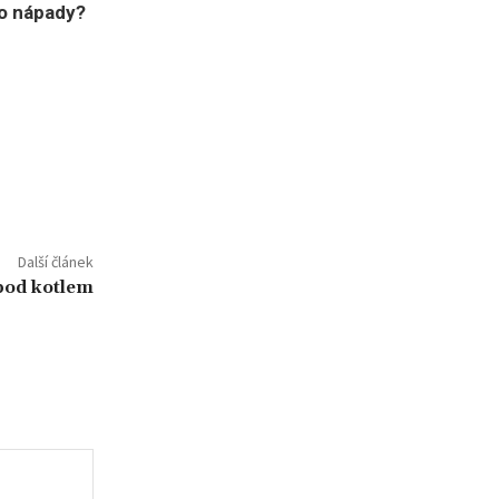
bo nápady?
Další článek
 pod kotlem