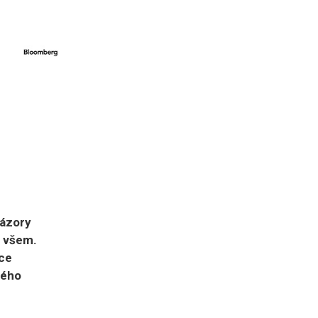
názory
n všem.
ce
ného