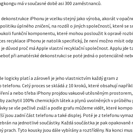
ngkongu má v současné době asi 300 zaměstnanců.
 dekonstrukce iPhonu je vcelku stejný jako výroba, akorát v opač
politiku úplného zničení, na rozdíl o jiných společností, které se s
oukoli funkční komponentu, které mohou posloužit k opravě rozb
ces recyklace iPhonu je natolik specifický, že není možno mísit odp
 je důvod proč má Apple vlastní recyklační společnost. Applu jde t
eboť při amatérské dekonstrukci se poté jedná o potenciálně ne
e logicky platí a zároveň je jeho vlastnictvím každý gram z
telefonu. Celý proces se skládá z 10 kroků, které obsahují napřík
ření a nebo třeba iPhony projdou vakuově utěsněným prostorem, 
aby zachytil 100% chemických látek a plynů uvolněných v průběhu 
ávky se vše pečlivě zváží a podle grafu můžeme vidět, které kompo
žší jsou zadní část telefonu a také displej. Poté je z telefonu vym
zebrán na jednotlivé součástky. Každá součástka je pak opakovaně
ý prach. Tyto kousky jsou dále vybírány a roztříděny. Na konci mus