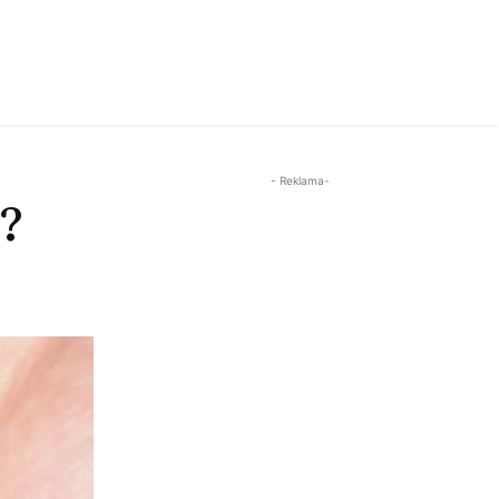
- Reklama-
?