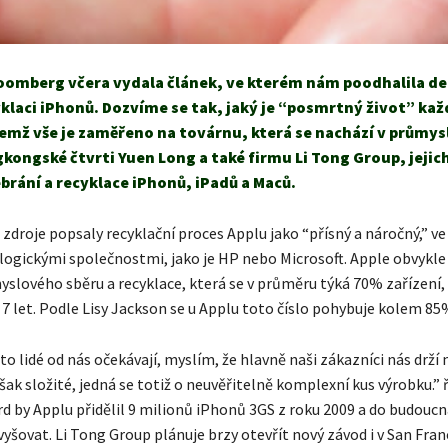
oomberg včera vydala článek, ve kterém nám poodhalila det
klaci iPhonů. Dozvíme se tak, jaký je “posmrtný život” ka
čemž vše je zaměřeno na továrnu, která se nachází v průmy
kongské čtvrti Yuen Long a také firmu Li Tong Group, jejic
ebrání a recyklace iPhonů, iPadů a Maců.
droje popsaly recyklační proces Applu jako “přísný a náročný,” ve
logickými společnostmi, jako je HP nebo Microsoft. Apple obvykle
slového sběru a recyklace, která se v průměru týká 70% zařízení
 7 let. Podle Lisy Jackson se u Applu toto číslo pohybuje kolem 85
 to lidé od nás očekávají, myslím, že hlavně naši zákazníci nás drží
však složité, jedná se totiž o neuvěřitelně komplexní kus výrobku.” 
d by Applu přidělil 9 milionů iPhonů 3GS z roku 2009 a do budoucn
vyšovat. Li Tong Group plánuje brzy otevřít nový závod i v San Fran