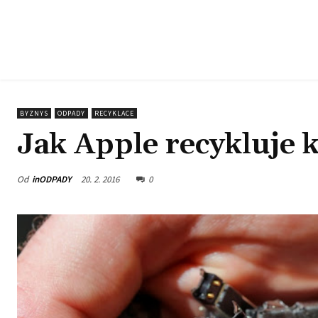
BYZNYS
ODPADY
RECYKLACE
Jak Apple recykluje
Od
inODPADY
20. 2. 2016
0