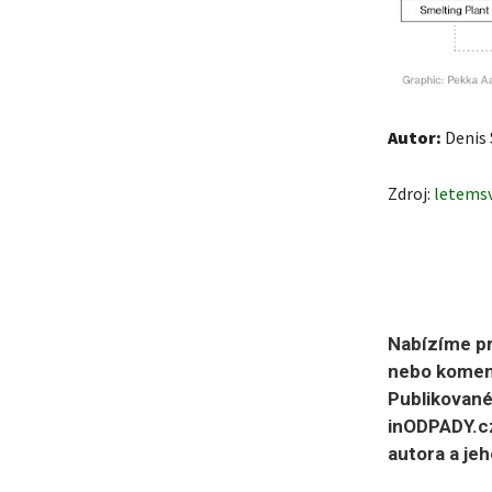
Autor:
Denis 
Zdroj:
letems
Nabízíme pr
nebo koment
Publikované
inODPADY.cz
autora a jeh