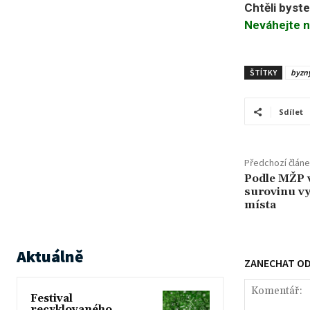
Chtěli byst
Neváhejte n
ŠTÍTKY
byzn
Sdílet
Předchozí člán
Podle MŽP v
surovinu vy
místa
Aktuálně
ZANECHAT O
Festival
recyklovaného