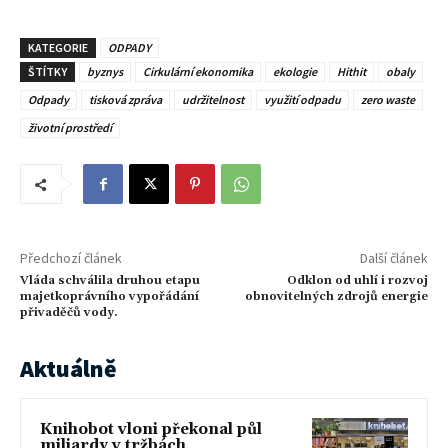
KATEGORIE
ODPADY
ŠTÍTKY
byznys
Cirkulární ekonomika
ekologie
Hithit
obaly
Odpady
tisková zpráva
udržitelnost
využití odpadu
zero waste
životní prostředí
Předchozí článek
Další článek
Vláda schválila druhou etapu
Odklon od uhlí i rozvoj
majetkoprávního vypořádání
obnovitelných zdrojů energie
přivaděčů vody.
Aktuálně
Knihobot vloni překonal půl
miliardy v tržbách