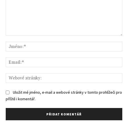
Komentář:
Jm
Ema
We
str
Uložit mé jméno, e-mail a webové stránky v tomto prohlížeči pro
příště i komentář.