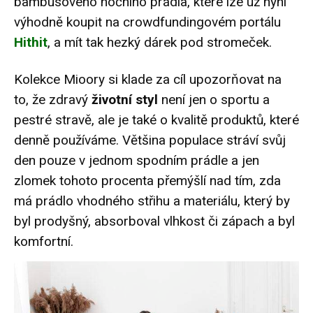
bambusového nočního prádla, které lze už nyní
výhodně koupit na crowdfundingovém portálu
Hithit
, a mít tak hezký dárek pod stromeček.
Kolekce Mioory si klade za cíl upozorňovat na
to, že zdravý
životní styl
není jen o sportu a
pestré stravě, ale je také o kvalitě produktů, které
denně používáme. Většina populace stráví svůj
den pouze v jednom spodním prádle a jen
zlomek tohoto procenta přemýšlí nad tím, zda
má prádlo vhodného střihu a materiálu, který by
byl prodyšný, absorboval vlhkost či zápach a byl
komfortní.