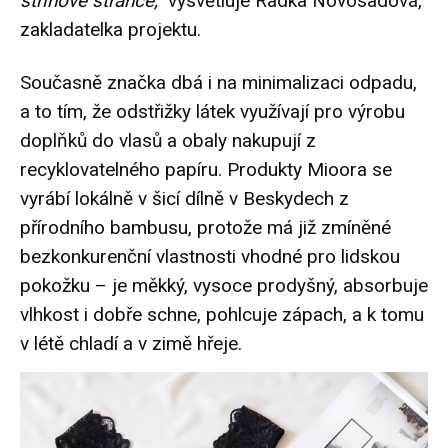
střihové stránce,“
vysvětluje Radka Novosadová,
zakladatelka projektu.
Současně značka dbá i na minimalizaci
odpadu
,
a to tím, že odstřižky látek využívají pro výrobu
doplňků do vlasů a obaly nakupují z
recyklovatelného
papíru. Produkty Mioora se
vyrábí lokálně v šicí dílně v Beskydech z
přírodního bambusu, protože má již zmíněné
bezkonkurenční vlastnosti vhodné pro lidskou
pokožku – je měkký, vysoce prodyšný, absorbuje
vlhkost i dobře schne, pohlcuje zápach, a k tomu
v létě chladí a v zimě hřeje.