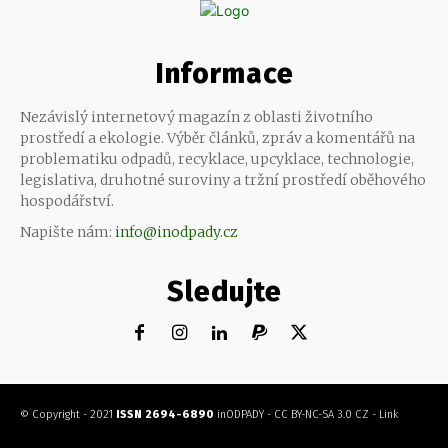
Informace
Nezávislý internetový magazín z oblasti životního
prostředí a ekologie. Výběr článků, zpráv a komentářů na
problematiku odpadů, recyklace, upcyklace, technologie,
legislativa, druhotné suroviny a tržní prostředí oběhového
hospodářství.
Napište nám:
info@inodpady.cz
Sledujte
© Copyright - 2021
ISSN 2694-6890
inODPADY
-
CC BY-NC-SA 3.0 CZ
-
Link