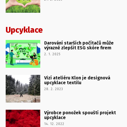
Upcyklace
Darování starších počítačů může
výrazně zlepšit ESG skóre firem
2. 1. 2025
Vizí ateliéru Klon je designová
upcyklace textilu
28. 2. 2023
Výrobce ponožek spouští projekt
upcyklace
14. 12. 2022