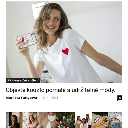
PR- komerční sdělení
Objevte kouzlo pomalé a udržitelné módy.
Markéta Faltysová
-
15. 11. 2021
0