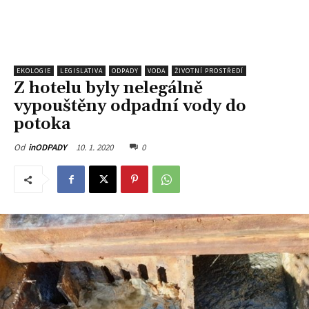
EKOLOGIE
LEGISLATIVA
ODPADY
VODA
ŽIVOTNÍ PROSTŘEDÍ
Z hotelu byly nelegálně
vypouštěny odpadní vody do
potoka
10. 1. 2020
0
Od
inODPADY