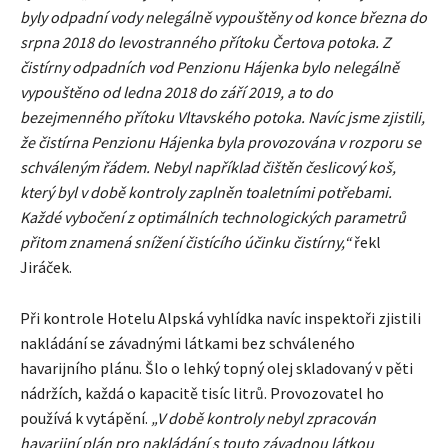
byly odpadní vody nelegálně vypouštěny od konce března do
srpna 2018 do levostranného přítoku Čertova potoka.
Z
čistírny odpadních vod Penzionu Hájenka bylo nelegálně
vypouštěno od ledna 2018 do září 2019, a to do
bezejmenného přítoku Vltavského potoka. Navíc jsme zjistili,
že čistírna Penzionu Hájenka byla provozována v rozporu se
schváleným řádem. Nebyl například čištěn česlicový koš,
který byl v době kontroly zaplněn toaletními potřebami.
Každé vybočení z optimálních technologických parametrů
přitom znamená snížení čistícího účinku čistírny,“
řekl
Jiráček.
Při kontrole Hotelu Alpská vyhlídka navíc inspektoři zjistili
nakládání se závadnými látkami bez schváleného
havarijního plánu. Šlo o lehký topný olej skladovaný v pěti
nádržích, každá o kapacitě tisíc litrů. Provozovatel ho
používá k vytápění.
„V době kontroly nebyl zpracován
havarijní plán pro nakládání s touto závadnou látkou