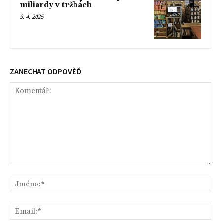
miliardy v tržbách
9. 4. 2025
ZANECHAT ODPOVĚĎ
Komentář:
Jm
Ema