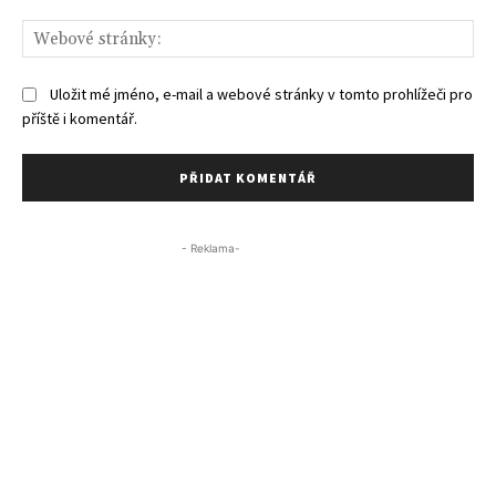
We
str
Uložit mé jméno, e-mail a webové stránky v tomto prohlížeči pro
příště i komentář.
- Reklama-