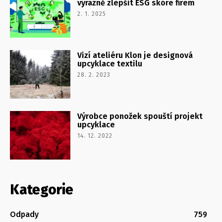
výrazně zlepšit ESG skóre firem
2. 1. 2025
Vizí ateliéru Klon je designová
upcyklace textilu
28. 2. 2023
Výrobce ponožek spouští projekt
upcyklace
14. 12. 2022
Kategorie
Odpady
759