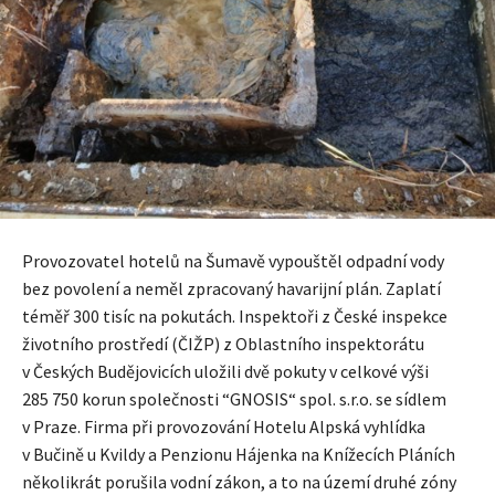
Provozovatel hotelů na Šumavě vypouštěl odpadní vody
bez povolení a neměl zpracovaný havarijní plán. Zaplatí
téměř 300 tisíc na pokutách. Inspektoři z České inspekce
životního prostředí (ČIŽP) z Oblastního inspektorátu
v Českých Budějovicích uložili dvě pokuty v celkové výši
285 750 korun společnosti “GNOSIS“ spol. s.r.o. se sídlem
v Praze. Firma při provozování Hotelu Alpská vyhlídka
v Bučině u Kvildy a Penzionu Hájenka na Knížecích Pláních
několikrát porušila vodní zákon, a to na území druhé zóny