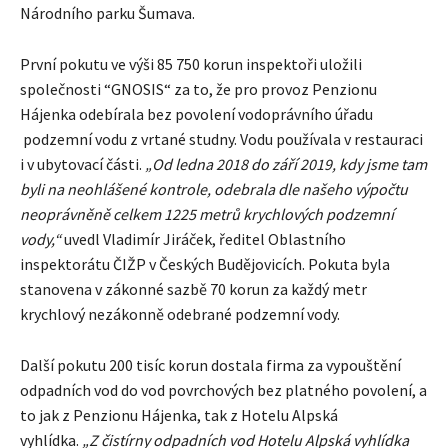
Národního parku Šumava.
První pokutu ve výši 85 750 korun inspektoři uložili
společnosti “GNOSIS“ za to, že pro provoz Penzionu
Hájenka odebírala bez povolení vodoprávního úřadu
podzemní vodu z vrtané studny. Vodu používala v restauraci
i v ubytovací části.
„Od ledna 2018 do září 2019, kdy jsme tam
byli na neohlášené kontrole, odebrala dle našeho výpočtu
neoprávněně celkem 1225 metrů krychlových podzemní
vody,“
uvedl Vladimír Jiráček, ředitel Oblastního
inspektorátu ČIŽP v Českých Budějovicích. Pokuta byla
stanovena v zákonné sazbě 70 korun za každý metr
krychlový nezákonně odebrané podzemní vody.
Další pokutu 200 tisíc korun dostala firma za vypouštění
odpadních vod do vod povrchových bez platného povolení, a
to jak z Penzionu Hájenka, tak z Hotelu Alpská
vyhlídka.
„Z čistírny odpadních vod Hotelu Alpská vyhlídka