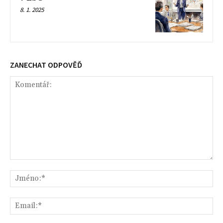
8. 1. 2025
ZANECHAT ODPOVĚĎ
Komentář:
Jm
Ema