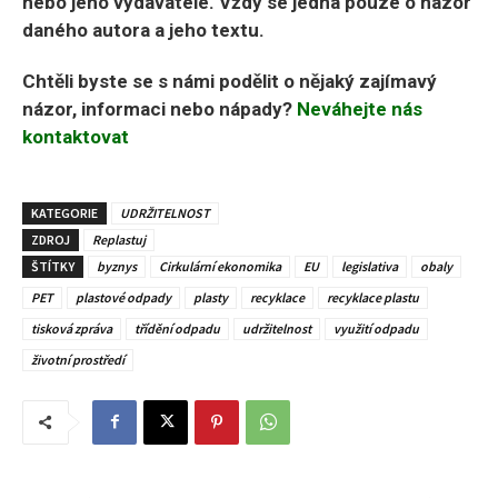
nebo jeho vydavatele. Vždy se jedná pouze o názor
daného autora a jeho textu.
Chtěli byste se s námi podělit o nějaký zajímavý
názor, informaci nebo nápady?
Neváhejte nás
kontaktovat
KATEGORIE
UDRŽITELNOST
ZDROJ
Replastuj
ŠTÍTKY
byznys
Cirkulární ekonomika
EU
legislativa
obaly
PET
plastové odpady
plasty
recyklace
recyklace plastu
tisková zpráva
třídění odpadu
udržitelnost
využití odpadu
životní prostředí