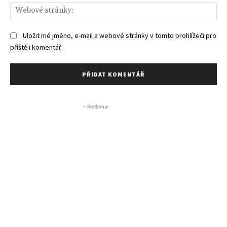
We
str
Uložit mé jméno, e-mail a webové stránky v tomto prohlížeči pro
příště i komentář.
- Reklama-