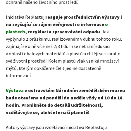
ochraně našeho životního prostředí.
Iniciativa Replastuj
reaguje prostřednictvím výstavy i
na zvyšující se zájem veřejnosti o informace
o
plastech
, recyklaci a zpracovávání odpadu
. Jak
vyplynulo z průzkumu, realizovaném v dubnu tohoto roku,
zajímají se o ně více než 2/3 lidí. Ti se nebrání edukaci
v oblasti obalových materiálů a plastů a chtějí se starat o
své životní prostředí. Kolem plastů však vzniká množství
mýtů, kterým dokážeme čelit jedině dostatečně
informovaní.
Výstava
v ostravském Národním zemědělském muzeu
bude otevřena od pondělí do neděle vždy od 10 do 18
hodin. Pronikněte do detailů udržitelnosti,
vzdělávejte se, ulehčete naší planetě!
Autory výstavy jsou vzdělávací iniciativa Replastuj a