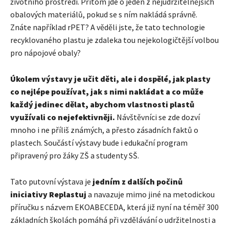
životního prostředí. Přitom jde o jeden z nejudržitelnějších
obalových materiálů, pokud se s ním nakládá správně.
Znáte například rPET? A věděli jste, že tato technologie
recyklovaného plastu je zdaleka tou nejekologičtější volbou
pro nápojové obaly?
Úkolem výstavy je učit děti, ale i dospělé, jak plasty
co nejlépe používat, jak s nimi nakládat a co může
každý jedinec dělat, abychom vlastnosti plastů
využívali co nejefektivněji.
Návštěvníci se zde dozví
mnoho i ne příliš známých, a přesto zásadních faktů o
plastech. Součástí výstavy bude i edukační program
připravený pro žáky ZŠ a studenty SŠ.
Tato putovní výstava je
jedním z dalších počinů
iniciativy Replastuj
a navazuje mimo jiné na metodickou
příručku s názvem EKOABECEDA, která již nyní na téměř 300
základních školách pomáhá při vzdělávání o udržitelnosti a