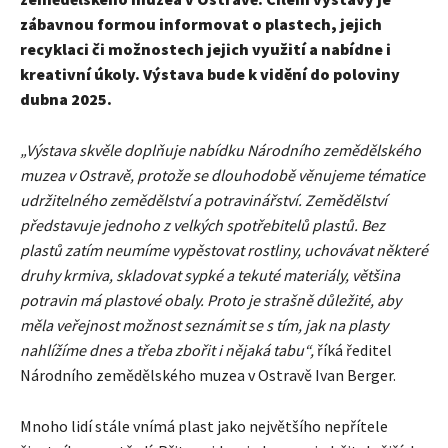
zábavnou formou informovat o plastech, jejich
recyklaci či možnostech jejich využití a nabídne i
kreativní úkoly. Výstava bude k vidění do poloviny
dubna 2025.
„Výstava skvěle doplňuje nabídku Národního zemědělského
muzea v Ostravě, protože se dlouhodobě věnujeme tématice
udržitelného zemědělství a potravinářství. Zemědělství
představuje jednoho z velkých spotřebitelů plastů. Bez
plastů zatím neumíme vypěstovat rostliny, uchovávat některé
druhy krmiva, skladovat sypké a tekuté materiály, většina
potravin má plastové obaly. Proto je strašně důležité, aby
měla veřejnost možnost seznámit se s tím, jak na plasty
nahlížíme dnes a třeba zbořit i nějaká tabu“,
říká ředitel
Národního zemědělského muzea v Ostravě Ivan Berger.
Mnoho lidí stále vnímá plast jako největšího nepřítele