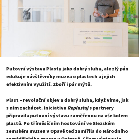
Putovní výstava Plasty jako dobrý sluha, ale zlý pán
edukuje návštěvníky muzea o plastech a jejich
efektivním využití. Zboří i pár mýtů.
Plast – revoluční objev a dobrý sluha, když víme, jak
s ním zacházet. Iniciativa
Replastuj
s partnery
připravila putovní výstavu zaměřenou na vše kolem
plastů. Po tříměsíčním hostování ve Slezském
zemském muzeu v Opavě teď zamířila do Národního
zemědělského muzea v Ostravě. Cílem výstavy je