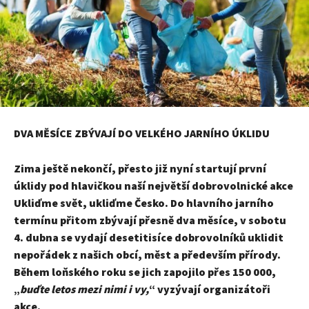
DVA MĚSÍCE ZBÝVAJÍ DO VELKÉHO JARNÍHO ÚKLIDU
Zima ještě nekončí, přesto již nyní startují první
úklidy pod hlavičkou naší největší dobrovolnické akce
Ukliďme svět, ukliďme Česko. Do hlavního jarního
termínu přitom zbývají přesně dva měsíce, v sobotu
4. dubna se vydají desetitisíce dobrovolníků uklidit
nepořádek z našich obcí, měst a především přírody.
Během loňského roku se jich zapojilo přes 150 000,
„
buďte letos mezi nimi i vy,
“ vyzývají organizátoři
akce.