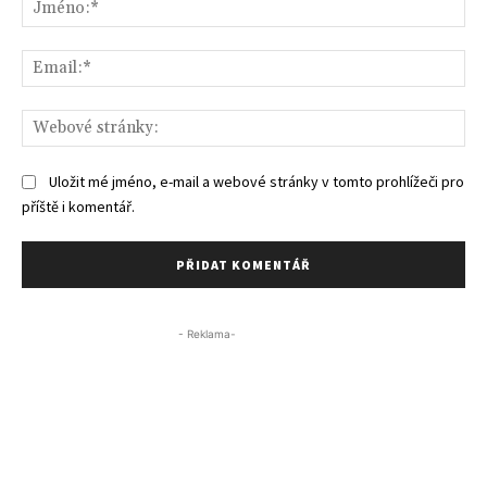
Jm
Ema
We
str
Uložit mé jméno, e-mail a webové stránky v tomto prohlížeči pro
příště i komentář.
- Reklama-