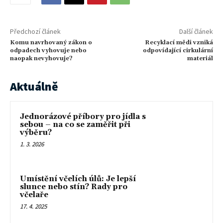
Předchozí článek
Další článek
Komu navrhovaný zákon o
Recyklací mědi vzniká
odpadech vyhovuje nebo
odpovídající cirkulární
naopak nevyhovuje?
materiál
Aktuálně
Jednorázové příbory pro jídla s
sebou – na co se zaměřit při
výběru?
1. 3. 2026
Umístění včelích úlů: Je lepší
slunce nebo stín? Rady pro
včelaře
17. 4. 2025