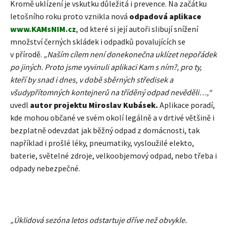
Kromě uklízení je vskutku důležitá i prevence. Na začátku
letošního roku proto vznikla nová
odpadová aplikace
www.KAMsNIM.cz
, od které si její autoři slibují snížení
množství černých skládek i odpadků povalujících se
v přírodě.
„Naším cílem není donekonečna uklízet nepořádek
po jiných. Proto jsme vyvinuli aplikaci Kam s ním?, pro ty,
kteří by snad i dnes, v době sběrných středisek a
všudypřítomných kontejnerů na tříděný odpad nevěděli…,“
uvedl
autor projektu Miroslav Kubásek.
Aplikace poradí,
kde mohou občané ve svém okolí legálně a v drtivé většině i
bezplatně odevzdat jak běžný odpad z domácnosti, tak
například i prošlé léky, pneumatiky, vysloužilé elekto,
baterie, světelné zdroje, velkoobjemový odpad, nebo třeba i
odpady nebezpečné.
„Úklidová sezóna letos odstartuje dříve než obvykle.