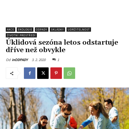
AKCE
EKOLOGIE
ODPADY
SKLÁDKY
UDRŽITELNOST
ŽIVOTNÍ PROSTŘEDÍ
Úklidová sezóna letos odstartuje
dříve než obvykle
3. 2. 2020
1
Od
inODPADY