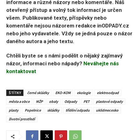
informace a různé názory nebo komentáře. Náš
otevřený přístup a volný tok informací je určen
všem. Publikované texty, příspěvky nebo
komentáře nejsou názorem redakce inODPADY.cz
nebo jeho vydavatele. Vždy se jedná pouze o názor
daného autora a jeho textu.
Chtěli byste se s námi podělit o nějaký zajímavý
názor, informaci nebo nápady?
Neváhejte nás
kontaktovat
ŠTÍTKY
černé skládky
EKO-KOM
ekologie
elektroodpad
města a obce
MŽP
obaly
Odpady
PET
plastové odpady
plasty
Popelnice
skládky
třídění odpadu
uklidmecesko
životní prostředí