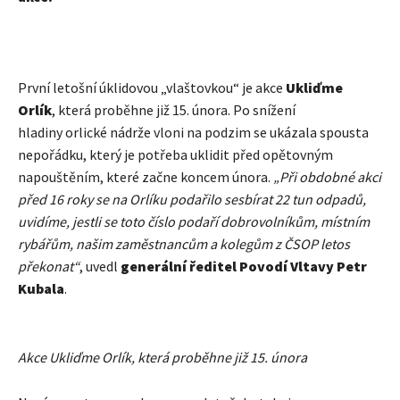
První letošní úklidovou „vlaštovkou“ je akce
Ukliďme
Orlík
, která proběhne již 15. února. Po snížení
hladiny orlické nádrže vloni na podzim se ukázala spousta
nepořádku, který je potřeba uklidit před opětovným
napouštěním, které začne koncem února.
„Při obdobné akci
před 16 roky se na Orlíku podařilo sesbírat 22 tun odpadů,
uvidíme, jestli se toto číslo podaří dobrovolníkům, místním
rybářům, našim zaměstnancům a kolegům z ČSOP letos
překonat“
, uvedl
generální ředitel Povodí Vltavy Petr
Kubala
.
Akce Ukliďme Orlík, která proběhne již 15. února