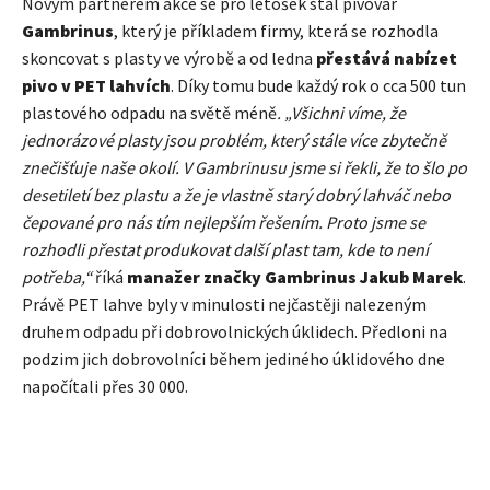
Novým partnerem akce se pro letošek stal pivovar
Gambrinus
, který je příkladem firmy, která se rozhodla
skoncovat s plasty ve výrobě a od ledna
přestává nabízet
pivo v PET lahvích
. Díky tomu bude každý rok o cca 500 tun
plastového odpadu na světě méně
. „Všichni víme, že
jednorázové plasty jsou problém, který stále více zbytečně
znečišťuje naše okolí. V Gambrinusu jsme si řekli, že to šlo po
desetiletí bez plastu a že je vlastně starý dobrý lahváč nebo
čepované pro nás tím nejlepším řešením. Proto jsme se
rozhodli přestat produkovat další plast tam, kde to není
potřeba,“
říká
manažer značky Gambrinus Jakub Marek
.
Právě PET lahve byly v minulosti nejčastěji nalezeným
druhem odpadu při dobrovolnických úklidech. Předloni na
podzim jich dobrovolníci během jediného úklidového dne
napočítali přes 30 000.