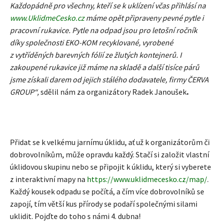
Každopádně pro všechny, kteří se k uklízení včas přihlásí na
www.UklidmeCesko.cz
máme opět připraveny pevné pytle i
pracovní rukavice. Pytle na odpad jsou pro letošní ročník
díky společnosti EKO-KOM recyklované, vyrobené
z vytříděných barevných fólií ze žlutých kontejnerů. I
zakoupené rukavice již máme na skladě a další tisíce párů
jsme získali darem od jejich stálého dodavatele, firmy ČERVA
GROUP“,
sdělil nám za organizátory Radek Janoušek
.
Přidat se k velkému jarnímu úklidu, ať už k organizátorům či
dobrovolníkům, může opravdu každý. Stačí si založit vlastní
úklidovou skupinu nebo se připojit k úklidu, který si vyberete
z interaktivní mapy na
https://www.uklidmecesko.cz/map/
.
Každý kousek odpadu se počítá, a čím více dobrovolníků se
zapojí, tím větší kus přírody se podaří společnými silami
uklidit. Pojďte do toho s námi 4. dubna!