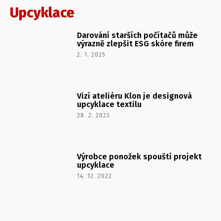
Upcyklace
Darování starších počítačů může
výrazně zlepšit ESG skóre firem
2. 1. 2025
Vizí ateliéru Klon je designová
upcyklace textilu
28. 2. 2023
Výrobce ponožek spouští projekt
upcyklace
14. 12. 2022