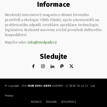
Informace
Nezávislý internetový magazín z oblasti životního
prostředí a ekologie. Výběr článků, zpráv a komentářů na
problematiku odpadů, recyklace, upcyklace, technologie,
legislativa, druhotné suroviny a tržní prostředí oběhového
hospodářství.
Napište nám:
info@inodpady.cz
Sledujte
© Copyright - 2021
ISSN 2694-6890
inODPADY
-
CC BY-NC-SA 3.0 CZ
-
Link
Pixabay
REDAKCE
REKLAMA
SPOLUPRÁCE