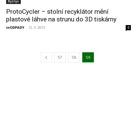
Byznys
ProtoCycler – stolní recyklátor mění
plastové láhve na strunu do 3D tiskárny
inODPADY
-
12. 3. 2015
0
57
58
59