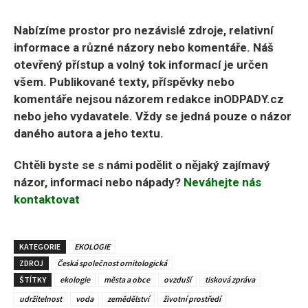
Nabízíme prostor pro nezávislé zdroje, relativní
informace a různé názory nebo komentáře. Náš
otevřený přístup a volný tok informací je určen
všem. Publikované texty, příspěvky nebo
komentáře nejsou názorem redakce inODPADY.cz
nebo jeho vydavatele. Vždy se jedná pouze o názor
daného autora a jeho textu.
Chtěli byste se s námi podělit o nějaký zajímavý
názor, informaci nebo nápady?
Neváhejte nás
kontaktovat
KATEGORIE
EKOLOGIE
ZDROJ
Česká společnost ornitologická
ŠTÍTKY
ekologie
města a obce
ovzduší
tisková zpráva
udržitelnost
voda
zemědělství
životní prostředí