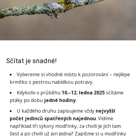
Sčítat je snadné!
Vybereme si vhodné místo k pozorování – nejlépe
krmítko s pestrou nabídkou potravy.
Kdykoliv v průběhu
10.–12. ledna 2025
sčítáme
ptáky po dobu
jedné hodiny
.
U každého druhu zapisujeme vždy
nejvyšší
počet jedinců spatřených najednou
. Vidíme
například tři sýkory modřinky, za chvíli je jich tam
šest a po chvíli už jen jedna? Zapišme si u modřinky