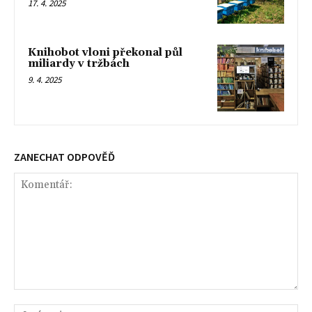
17. 4. 2025
Knihobot vloni překonal půl
miliardy v tržbách
9. 4. 2025
ZANECHAT ODPOVĚĎ
Komentář:
Jm