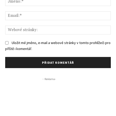
Ema
We
str
Uložit mé jméno, e-mail a webové stránky v tomto prohlížeči pro
příště i komentář.
- Reklama-