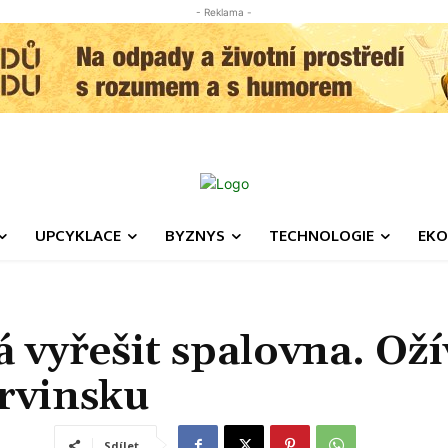
- Reklama -
UPCYKLACE
BYZNYS
TECHNOLOGIE
EKO
vyřešit spalovna. Oží
arvinsku
Sdílet