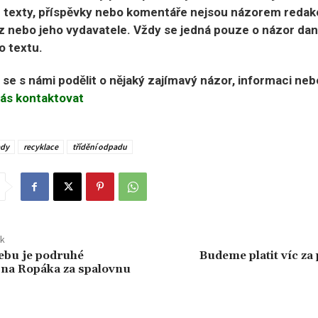
 texty, příspěvky nebo komentáře nejsou názorem redak
 nebo jeho vydavatele. Vždy se jedná pouze o názor da
o textu.
e se s námi podělit o nějaký zajímavý názor, informaci ne
ás kontaktovat
dy
recyklace
třídění odpadu
ek
ebu je podruhé
Budeme platit víc za
na Ropáka za spalovnu