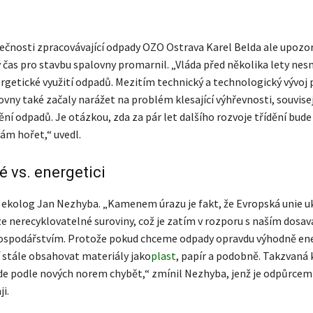
ečnosti zpracovávající odpady OZO Ostrava Karel Belda ale upozorn
ý čas pro stavbu spalovny promarnil. „Vláda před několika lety ne
rgetické využití odpadů. Mezitím technický a technologický vývoj 
vny také začaly narážet na problém klesající výhřevnosti, souvisejí
ění odpadů. Je otázkou, zda za pár let dalšího rozvoje třídění bud
ám hořet,“ uvedl.
 vs. energetici
i ekolog Jan Nezhyba. „Kamenem úrazu je fakt, že Evropská unie u
e nerecyklovatelné suroviny, což je zatím v rozporu s naším dosa
spodářstvím. Protože pokud chceme odpady opravdu výhodně ene
í stále obsahovat materiály jako
plast
, papír a podobně. Takzvaná 
de podle nových norem chybět,“ zmínil Nezhyba, jenž je odpůrcem
i.