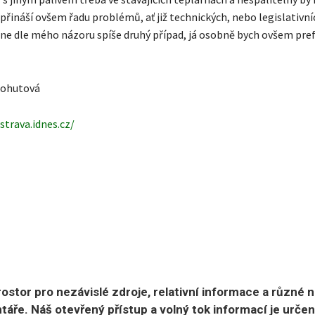
přináší ovšem řadu problémů, ať již technických, nebo legislativn
ne dle mého názoru spíše druhý případ, já osobně bych ovšem pre
Kohutová
strava.idnes.cz/
ostor pro nezávislé zdroje, relativní informace a různé 
áře. Náš otevřený přístup a volný tok informací je urče