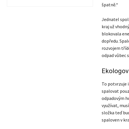
špatně.“
Jednatel spol
kraj už vhodn
blokovala ene
dopředu. Spalo
rozvojem tříd
odpad vůbec s
Ekologové
To potvrzuje 
spalovat pouz
odpadovým ho
využívat, mus
složka teď bu
spaloven v kraj