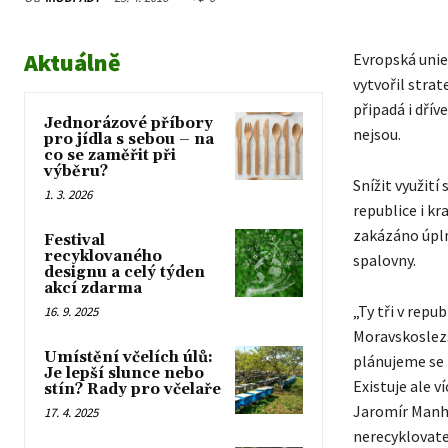
Aktuálně
Evropská unie
vytvořil strat
připadá i dří
Jednorázové příbory
nejsou.
pro jídla s sebou – na
co se zaměřit při
výběru?
Snížit využití
1. 3. 2026
republice i kr
zakázáno úplně
Festival
recyklovaného
spalovny.
designu a celý týden
akcí zdarma
„Ty tři v repu
16. 9. 2025
Moravskoslezs
Umístění včelích úlů:
plánujeme se b
Je lepší slunce nebo
Existuje ale v
stín? Rady pro včelaře
Jaromír Manha
17. 4. 2025
nerecyklovatel