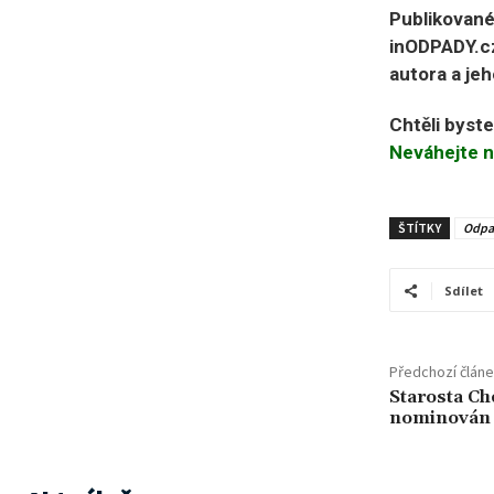
Publikované
inODPADY.cz
autora a jeh
Chtěli byst
Neváhejte n
ŠTÍTKY
Odpa
Sdílet
Předchozí člán
Starosta Ch
nominován 