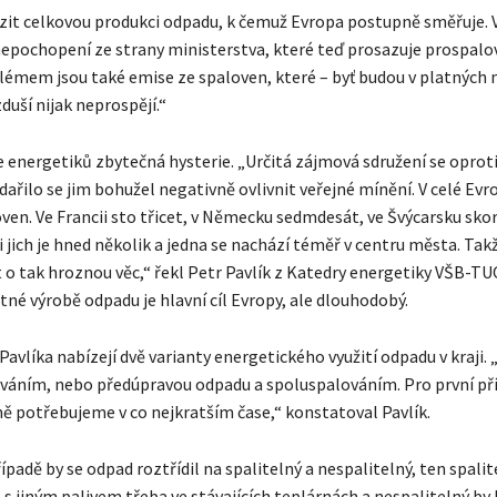
it celkovou produkci odpadu, k čemuž Evropa postupně směřuje.
nepochopení ze strany ministerstva, které teď prosazuje prospal
blémem jsou také emise ze spaloven, které – byť budou v platných
uší nijak neprospějí.“
le energetiků zbytečná hysterie. „Určitá zájmová sdružení se opro
dařilo se jim bohužel negativně ovlivnit veřejné mínění. V celé Evro
oven. Ve Francii sto třicet, v Německu sedmdesát, ve Švýcarsku skoro
jich je hned několik a jedna se nachází téměř v centru města. Takž
 o tak hroznou věc,“ řekl Petr Pavlík z Katedry energetiky VŠB-TUO
né výrobě odpadu je hlavní cíl Evropy, ale dlouhodobý.
Pavlíka nabízejí dvě varianty energetického využití odpadu v kraji.
áním, nebo předúpravou odpadu a spoluspalováním. Pro první př
ě potřebujeme v co nejkratším čase,“ konstatoval Pavlík.
padě by se odpad roztřídil na spalitelný a nespalitelný, ten spalit
s jiným palivem třeba ve stávajících teplárnách a nespalitelný by 