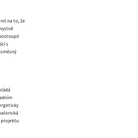
il na to, že
smyslně
postoupil
cí s
e směsný
kládá
vadním
rgeticky
kalorická
 projektu