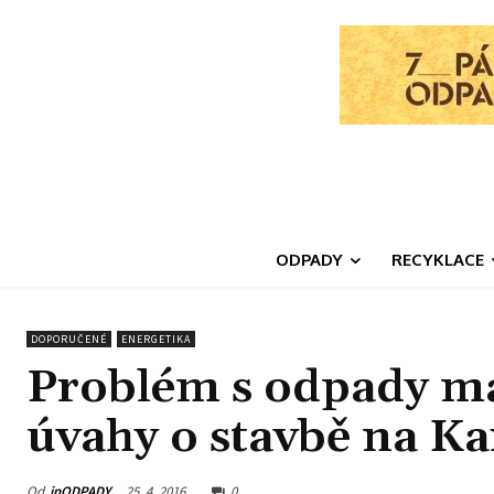
ODPADY
RECYKLACE
DOPORUČENÉ
ENERGETIKA
Problém s odpady má 
úvahy o stavbě na K
Od
inODPADY
25. 4. 2016
0