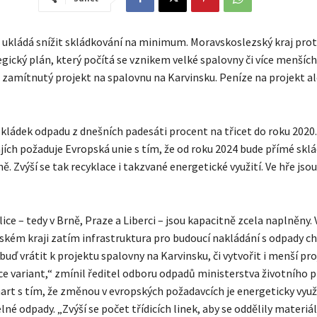
 ukládá snížit skládkování na minimum. Moravskoslezský kraj prot
egický plán, který počítá se vznikem velké spalovny či více menších
ve zamítnutý projekt na spalovnu na Karvinsku. Peníze na projekt a
 skládek odpadu z dnešních padesáti procent na třicet do roku 2020
ajích požaduje Evropská unie s tím, že od roku 2024 bude přímé skl
. Zvýší se tak recyklace i takzvané energetické využití. Ve hře jsou
blice – tedy v Brně, Praze a Liberci – jsou kapacitně zcela naplněny. 
kém kraji zatím infrastruktura pro budoucí nakládání s odpady ch
uď vrátit k projektu spalovny na Karvinsku, či vytvořit i menší pro
íce variant,“ zmínil ředitel odboru odpadů ministerstva životního p
rt s tím, že změnou v evropských požadavcích je energeticky využí
né odpady. „Zvýší se počet třídicích linek, aby se oddělily materiál