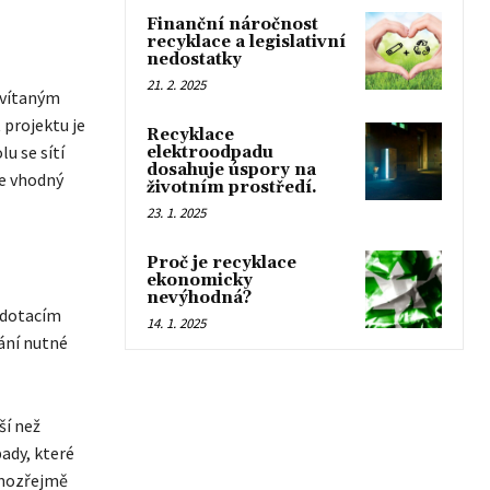
Finanční náročnost
recyklace a legislativní
nedostatky
21. 2. 2025
 vítaným
 projektu je
Recyklace
u se sítí
elektroodpadu
dosahuje úspory na
že vhodný
životním prostředí.
23. 1. 2025
Proč je recyklace
ekonomicky
nevýhodná?
 dotacím
14. 1. 2025
ání nutné
ší než
ady, které
samozřejmě