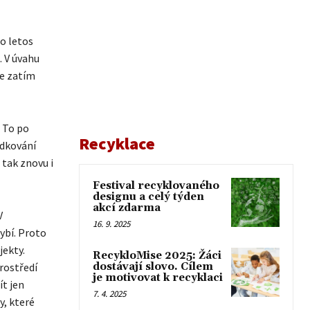
o letos
. V úvahu
le zatím
. To po
Recyklace
ádkování
 tak znovu i
Festival recyklovaného
designu a celý týden
akcí zdarma
V
16. 9. 2025
ybí. Proto
jekty.
RecykloMise 2025: Žáci
rostředí
dostávají slovo. Cílem
je motivovat k recyklaci
t jen
7. 4. 2025
y, které