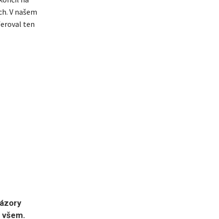
ích. V našem
feroval ten
názory
n všem.