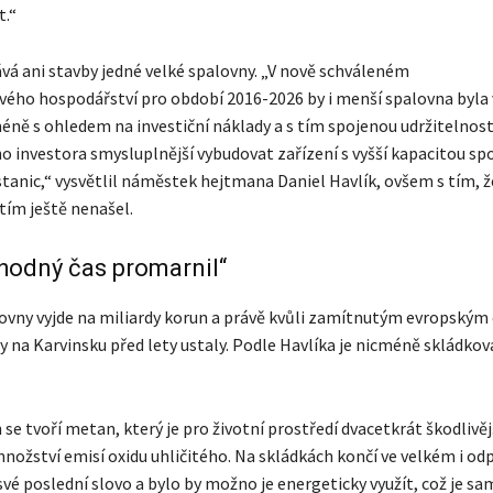
t.“
ává ani stavby jedné velké spalovny. „V nově schváleném
ého hospodářství pro období 2016-2026 by i menší spalovna byla
éně s ohledem na investiční náklady a s tím spojenou udržitelnost
 investora smysluplnější vybudovat zařízení s vyšší kapacitou spol
stanic,“ vysvětlil náměstek hejtmana Daniel Havlík, ovšem s tím, 
tím ještě nenašel.
vhodný čas promarnil“
ovny vyjde na miliardy korun a právě kvůli zamítnutým evropským
y na Karvinsku před lety ustaly. Podle Havlíka je nicméně skládkov
se tvoří metan, který je pro životní prostředí dvacetkrát škodlivěj
nožství emisí oxidu uhličitého. Na skládkách končí ve velkém i odp
své poslední slovo a bylo by možno je energeticky využít, což je 