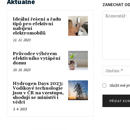
Aktuálně
ZANECHAT O
Ideální řešení a řadu
tipů pro efektivní
nabíjení
elektromobilů
11. 11. 2023
Průvodce výběrem
efektivního vytápění
Komentář:
domu
19. 10. 2023
Hydrogen Days 2023:
Uložit mé j
Vodíkové technologie
jsou v ČR na vzestupu,
shodují se ministři i
vědci
3. 4. 2023