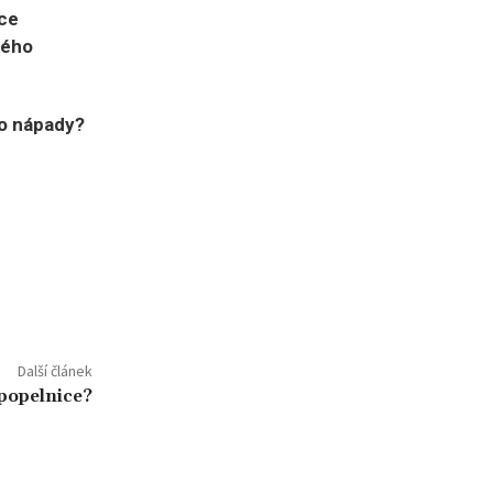
ce
ného
bo nápady?
Další článek
 popelnice?