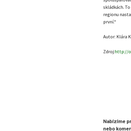
skládkách. To 
regionu nasta
první.“
Autor: Klára 
Zdroj:
http://o
Nabízíme pr
nebo koment