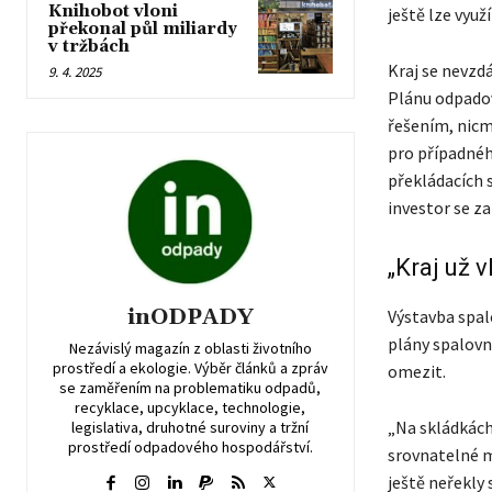
Knihobot vloni
ještě lze využí
překonal půl miliardy
v tržbách
Kraj se nevzd
9. 4. 2025
Plánu odpadov
řešením, nicm
pro případného
překládacích 
investor se za
„Kraj už 
inODPADY
Výstavba spal
plány spalovn
Nezávislý magazín z oblasti životního
prostředí a ekologie. Výběr článků a zpráv
omezit.
se zaměřením na problematiku odpadů,
recyklace, upcyklace, technologie,
„Na skládkách 
legislativa, druhotné suroviny a tržní
prostředí odpadového hospodářství.
srovnatelné m
ještě neřekly 