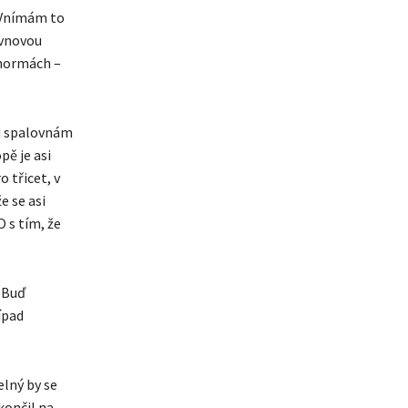
 Vnímám to
ovnovou
 normách –
ti spalovnám
pě je asi
 třicet, v
e se asi
 s tím, že
 „Buď
ípad
elný by se
končil na