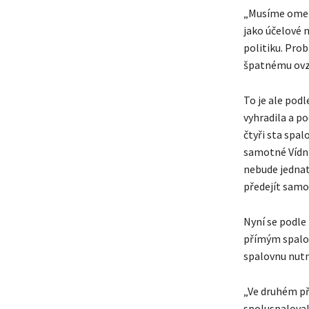
„Musíme omez
jako účelové 
politiku. Pro
špatnému ovzd
To je ale pod
vyhradila a po
čtyři sta spal
samotné Vídni 
nebude jednat
předejít samot
Nyní se podle 
přímým spalov
spalovnu nutn
„Ve druhém pří
spoluspaloval 