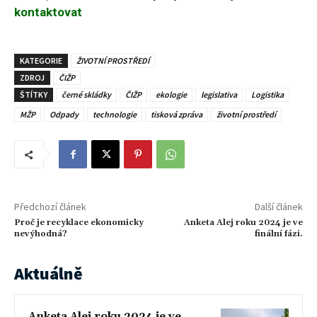
kontaktovat
KATEGORIE
ŽIVOTNÍ PROSTŘEDÍ
ZDROJ
ČIŽP
ŠTÍTKY
černé skládky
ČIŽP
ekologie
legislativa
Logistika
MŽP
Odpady
technologie
tisková zpráva
životní prostředí
Předchozí článek
Další článek
Proč je recyklace ekonomicky
Anketa Alej roku 2024 je ve
nevýhodná?
finální fázi.
Aktuálně
Anketa Alej roku 2024 je ve