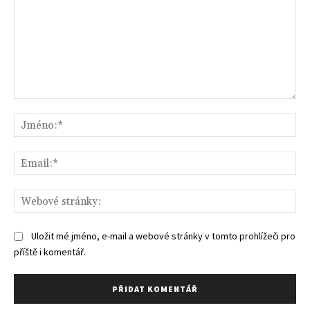
Komentář:
Jm
Ema
We
str
Uložit mé jméno, e-mail a webové stránky v tomto prohlížeči pro
příště i komentář.