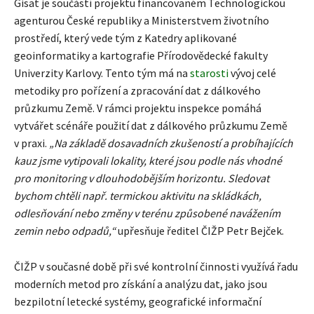
Gisat je součástí projektu financovaném Technologickou
agenturou České republiky a Ministerstvem životního
prostředí, který vede tým z Katedry aplikované
geoinformatiky a kartografie Přírodovědecké fakulty
Univerzity Karlovy. Tento tým má na
starosti
vývoj celé
metodiky pro pořízení a zpracování dat z dálkového
průzkumu Země. V rámci projektu inspekce pomáhá
vytvářet scénáře použití dat z dálkového průzkumu Země
v praxi.
„Na základě dosavadních zkušeností a probíhajících
kauz jsme vytipovali lokality, které jsou podle nás vhodné
pro monitoring v dlouhodobějším horizontu. Sledovat
bychom chtěli např. termickou aktivitu na skládkách,
odlesňování nebo změny v terénu způsobené navážením
zemin nebo odpadů,“
upřesňuje ředitel ČIŽP Petr Bejček.
ČIŽP v současné době při své kontrolní činnosti využívá řadu
moderních metod pro získání a analýzu dat, jako jsou
bezpilotní letecké systémy, geografické informační