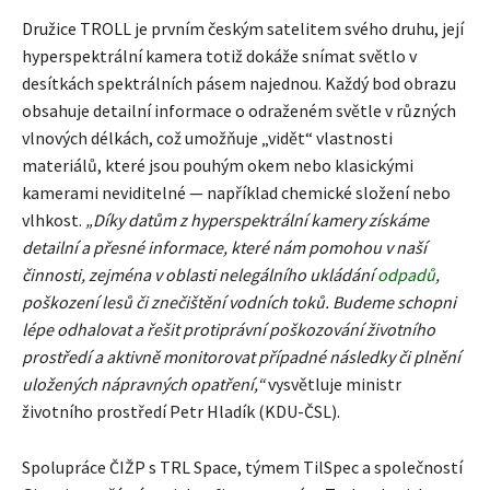
Družice TROLL je prvním českým satelitem svého druhu, její
hyperspektrální kamera totiž dokáže snímat světlo v
desítkách spektrálních pásem najednou. Každý bod obrazu
obsahuje detailní informace o odraženém světle v různých
vlnových délkách, což umožňuje „vidět“ vlastnosti
materiálů, které jsou pouhým okem nebo klasickými
kamerami neviditelné — například chemické složení nebo
vlhkost.
„Díky datům z hyperspektrální kamery získáme
detailní a přesné informace, které nám pomohou v naší
činnosti, zejména v oblasti nelegálního ukládání
odpadů
,
poškození lesů či znečištění vodních toků. Budeme schopni
lépe odhalovat a řešit protiprávní poškozování životního
prostředí a aktivně monitorovat případné následky či plnění
uložených nápravných opatření,“
vysvětluje ministr
životního prostředí Petr Hladík (KDU-ČSL).
Spolupráce ČIŽP s TRL Space, týmem TilSpec a společností