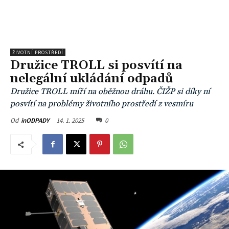
ŽIVOTNÍ PROSTŘEDÍ
Družice TROLL si posvítí na
nelegální ukládání odpadů
Družice TROLL míří na oběžnou dráhu. ČIŽP si díky ní
posvítí na problémy životního prostředí z vesmíru
14. 1. 2025
0
Od
inODPADY