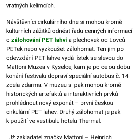
vratných kelímcích.
Návštěvníci cirkulárního dne si mohou kromě
kulturních zážitků odnést řadu cenných informací
o
zálohování PET lahví
a plechovek od Lovců
PETek nebo vyzkoušet zálohomat. Ten jim po
odevzdání PET lahve vydá lístek se slevou do
Mattoni Muzea v Kyselce, kam je po celou dobu
konání festivalu dopraví speciální autobus č. 14
zcela zdarma. V muzeu si pak mohou kromě
historických artefaktů a interaktivních prvků
prohlédnout nový exponát – první českou
cirkulární PET lahev
. Druhý zálohomat je pak
k použití ve vestibulu hotelu Thermal.
„Už zakladatel značky Mattoni – Heinrich