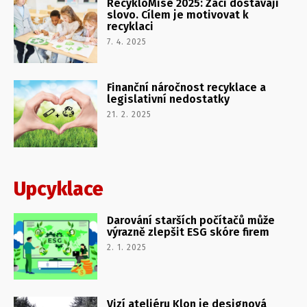
RecykloMise 2025: Žáci dostávají
slovo. Cílem je motivovat k
recyklaci
7. 4. 2025
Finanční náročnost recyklace a
legislativní nedostatky
21. 2. 2025
Upcyklace
Darování starších počítačů může
výrazně zlepšit ESG skóre firem
2. 1. 2025
Vizí ateliéru Klon je designová