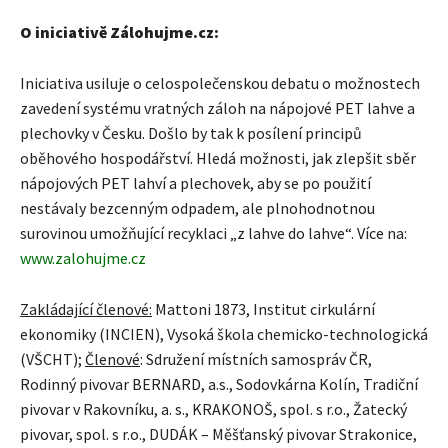
O iniciativě Zálohujme.cz:
Iniciativa usiluje o celospolečenskou debatu o možnostech
zavedení systému vratných záloh na nápojové PET lahve a
plechovky v Česku. Došlo by tak k posílení principů
oběhového hospodářství. Hledá možnosti, jak zlepšit sběr
nápojových PET lahví a plechovek, aby se po použití
nestávaly bezcenným odpadem, ale plnohodnotnou
surovinou umožňující recyklaci „z lahve do lahve“. Více na:
www.zalohujme.cz
Zakládající členové:
Mattoni 1873, Institut cirkulární
ekonomiky (INCIEN), Vysoká škola chemicko-technologická
(VŠCHT);
Členové
: Sdružení místních samospráv ČR,
Rodinný pivovar BERNARD, a.s., Sodovkárna Kolín, Tradiční
pivovar v Rakovníku, a. s., KRAKONOŠ, spol. s r.o., Žatecký
pivovar, spol. s r.o., DUDÁK – Měšťanský pivovar Strakonice,