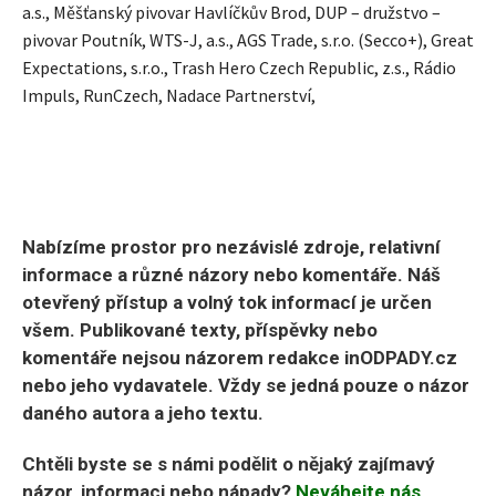
a.s., Měšťanský pivovar Havlíčkův Brod, DUP – družstvo –
pivovar Poutník, WTS-J, a.s., AGS Trade, s.r.o. (Secco+), Great
Expectations, s.r.o., Trash Hero Czech Republic, z.s., Rádio
Impuls, RunCzech, Nadace Partnerství,
Nabízíme prostor pro nezávislé zdroje, relativní
informace a různé názory nebo komentáře. Náš
otevřený přístup a volný tok informací je určen
všem. Publikované texty, příspěvky nebo
komentáře nejsou názorem redakce inODPADY.cz
nebo jeho vydavatele. Vždy se jedná pouze o názor
daného autora a jeho textu.
Chtěli byste se s námi podělit o nějaký zajímavý
názor, informaci nebo nápady?
Neváhejte nás