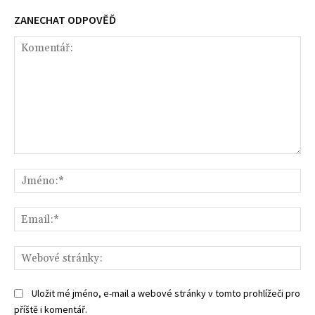
ZANECHAT ODPOVĚĎ
Komentář:
Jm
Ema
We
str
Uložit mé jméno, e-mail a webové stránky v tomto prohlížeči pro
příště i komentář.