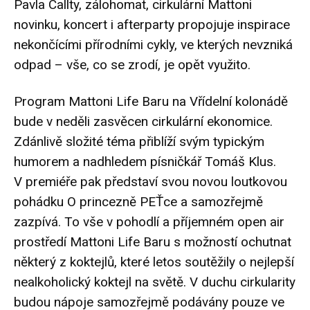
Pavla Callty, zálohomat, cirkulární Mattoni
novinku, koncert i afterparty propojuje inspirace
nekončícími přírodními cykly, ve kterých nevzniká
odpad – vše, co se zrodí, je opět využito.
Program Mattoni Life Baru na Vřídelní kolonádě
bude v neděli zasvěcen cirkulární ekonomice.
Zdánlivě složité téma přiblíží svým typickým
humorem a nadhledem písničkář Tomáš Klus.
V premiéře pak představí svou novou loutkovou
pohádku O princezně PEŤce a samozřejmě
zazpívá. To vše v pohodlí a příjemném open air
prostředí Mattoni Life Baru s možností ochutnat
některý z koktejlů, které letos soutěžily o nejlepší
nealkoholický koktejl na světě. V duchu cirkularity
budou nápoje samozřejmě podávány pouze ve