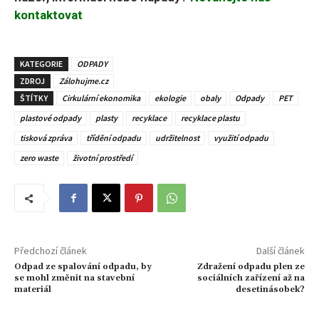
kontaktovat
KATEGORIE
ODPADY
ZDROJ
Zálohujme.cz
ŠTÍTKY
Cirkulární ekonomika
ekologie
obaly
Odpady
PET
plastové odpady
plasty
recyklace
recyklace plastu
tisková zpráva
třídění odpadu
udržitelnost
využití odpadu
zero waste
životní prostředí
Předchozí článek
Další článek
Odpad ze spalování odpadu, by
Zdražení odpadu plen ze
se mohl změnit na stavební
sociálních zařízení až na
materiál
desetinásobek?