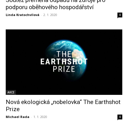
podporu oběhového hospodářství
Linda Kratochvílová
-
2. 1. 2020
0
AKCE
Nová ekologická „nobelovka“ The Earthshot
Prize
Michael Rada
-
1. 1. 2020
0