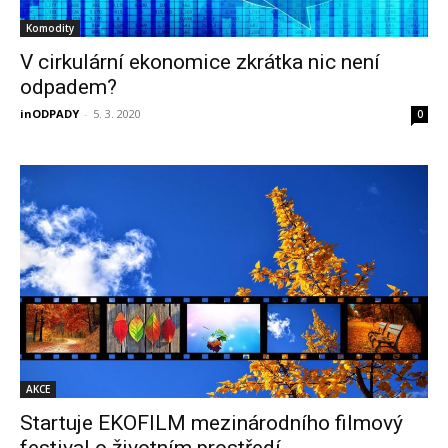
Komodity
V cirkulární ekonomice zkrátka nic není
odpadem?
inODPADY
-
5. 3. 2020
0
AKCE
Startuje EKOFILM mezinárodního filmový