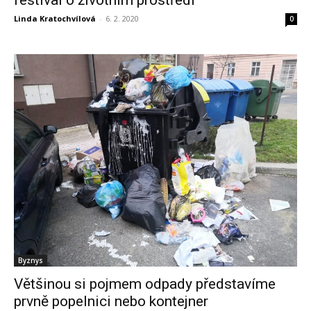
festival o životním prostředí
Linda Kratochvílová
-
6. 2. 2020
0
Byznys
Většinou si pojmem odpady představíme
prvně popelnici nebo kontejner