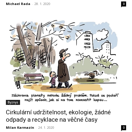
Michael Rada
-
28. 1. 2020
0
Byznys
Cirkulární udržitelnost, ekologie, žádné
odpady a recyklace na věčné časy
Milan Karmazín
-
24. 1. 2020
0