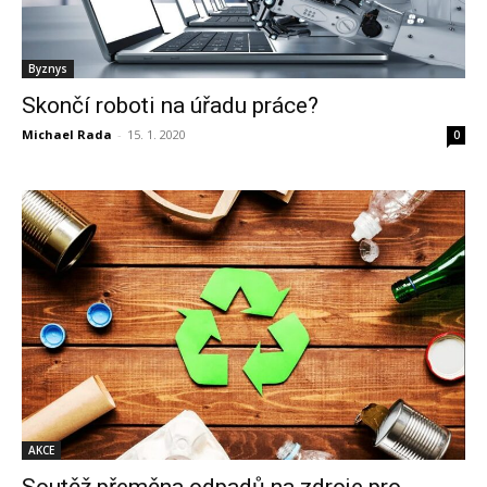
Byznys
Skončí roboti na úřadu práce?
Michael Rada
-
15. 1. 2020
0
AKCE
Soutěž přeměna odpadů na zdroje pro